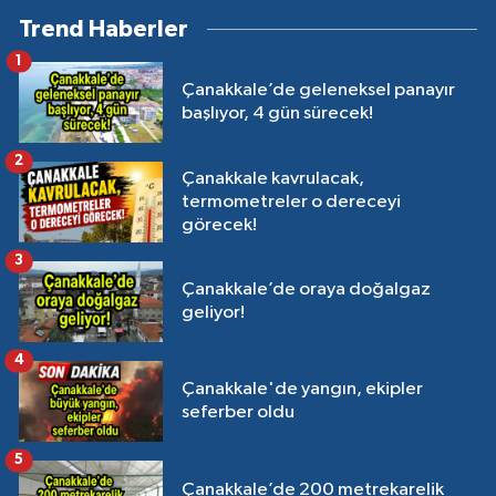
Trend Haberler
1
Çanakkale’de geleneksel panayır
başlıyor, 4 gün sürecek!
2
Çanakkale kavrulacak,
termometreler o dereceyi
görecek!
3
Çanakkale’de oraya doğalgaz
geliyor!
4
Çanakkale'de yangın, ekipler
seferber oldu
5
Çanakkale’de 200 metrekarelik