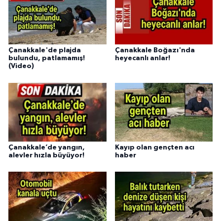
Çanakkale'de plajda
Çanakkale Boğazı'nda
bulundu, patlamamış!
heyecanlı anlar!
(Video)
Çanakkale’de yangın,
Kayıp olan gençten acı
alevler hızla büyüyor!
haber