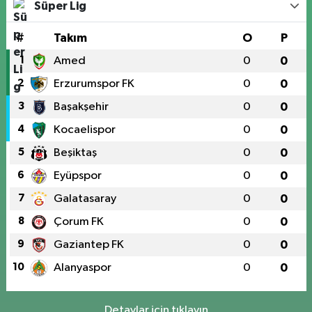
Süper Lig
#
Takım
O
P
1
Amed
0
0
2
Erzurumspor FK
0
0
3
Başakşehir
0
0
4
Kocaelispor
0
0
5
Beşiktaş
0
0
6
Eyüpspor
0
0
7
Galatasaray
0
0
8
Çorum FK
0
0
9
Gaziantep FK
0
0
10
Alanyaspor
0
0
Detaylar için tıklayın