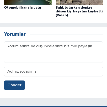
Otomobil kanala uçtu
Balık tutarken denize
düşen kişi hayatını kaybetti
(Video)
Yorumlar
Gönder