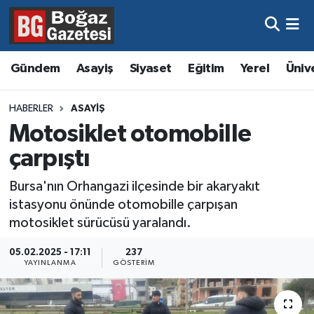
Asayiş
Hava Durumu
Gündem
Asayiş
Siyaset
Eğitim
Yerel
Üniv
Eğitim
Trafik Durumu
HABERLER
ASAYIŞ
Ekonomi
Süper Lig Puan Durumu ve Fikstür
Motosiklet otomobille
çarpıştı
Gündem
Tüm Manşetler
Bursa'nın Orhangazi ilçesinde bir akaryakıt
Kültür ve Sanat
Son Dakika Haberleri
istasyonu önünde otomobille çarpışan
motosiklet sürücüsü yaralandı.
Magazin
Haber Arşivi
05.02.2025 - 17:11
237
YAYINLANMA
GÖSTERIM
Resmi İlanlar
Sağlık