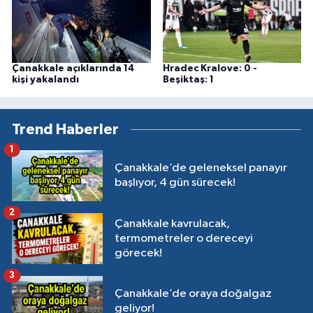
Çanakkale açıklarında 14
Hradec Kralove: 0 -
kişi yakalandı
Beşiktaş: 1
Trend Haberler
1
Çanakkale’de geleneksel panayır
başlıyor, 4 gün sürecek!
2
Çanakkale kavrulacak,
termometreler o dereceyi
görecek!
3
Çanakkale’de oraya doğalgaz
geliyor!