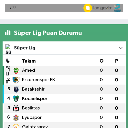
Süper Lig Puan Durumu
Süper Lig
#
Takım
O
P
1
Amed
0
0
2
Erzurumspor FK
0
0
3
Başakşehir
0
0
4
Kocaelispor
0
0
5
Beşiktaş
0
0
6
Eyüpspor
0
0
7
Galatasaray
0
0