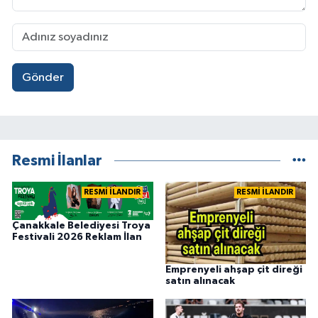
Gönder
Resmi İlanlar
RESMİ İLANDIR
RESMİ İLANDIR
Çanakkale Belediyesi Troya
Festivali 2026 Reklam İlan
Emprenyeli ahşap çit direği
satın alınacak