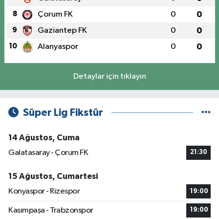
8
Çorum FK
0
0
9
Gaziantep FK
0
0
10
Alanyaspor
0
0
Detaylar için tıklayın
Süper Lig Fikstür
14 Ağustos, Cuma
Galatasaray - Çorum FK
21:30
15 Ağustos, Cumartesi
Konyaspor - Rizespor
19:00
Kasımpaşa - Trabzonspor
19:00