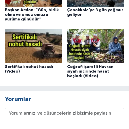
Başkan Arslan: “Gün, birlik
Çanakkale’ye 3 gün yağmur
olma ve omuz omuza
geliyor
yürüme günüdür”
Sertifikalı nohut hasadı
Coğrafi işaretli Havran
(Video)
siyah incirinde hasat
başladı (Video)
Yorumlar