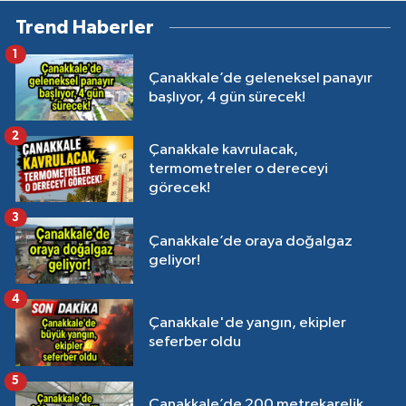
Trend Haberler
1
Çanakkale’de geleneksel panayır
başlıyor, 4 gün sürecek!
2
Çanakkale kavrulacak,
termometreler o dereceyi
görecek!
3
Çanakkale’de oraya doğalgaz
geliyor!
4
Çanakkale'de yangın, ekipler
seferber oldu
5
Çanakkale’de 200 metrekarelik