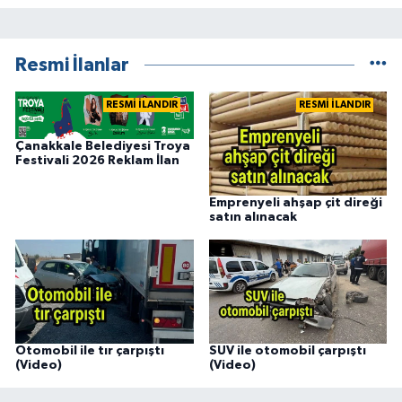
Resmi İlanlar
RESMİ İLANDIR
RESMİ İLANDIR
Çanakkale Belediyesi Troya
Festivali 2026 Reklam İlan
Emprenyeli ahşap çit direği
satın alınacak
Otomobil ile tır çarpıştı
SUV ile otomobil çarpıştı
(Video)
(Video)