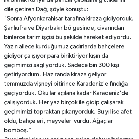
ilk olarak Konya'da pancar çapasına gittiklerini
dile getiren Dağ, şöyle konuştu:
"Sonra Afyonkarahisar tarafına kiraza gidiyorduk.
Şanlıufra ve Diyarbakır bölgesinde, civarından
binlerce tarım işçisi bu şekilde hareket ediyordu.
Yazın ailece kurduğumuz çadırlarda bahçelere
gidiyor çalışıyor para biriktiriyor kışın da
geçimimizi sağlıyorduk. Sadece bin 300 kişi
getiriyordum. Haziranda kiraza geliyor
temmuzda vişneyi bitirince Karadeniz'e fındığa
geçiyorduk. Okullar açılana kadar Karadeniz'de
çalışıyorduk. Her yaz birçok ile gidip çalışarak
geçimimizi topraktan çıkarıyorduk. Bu yıl ise afet
oldu, bahçeleri, meyveleri vurdu. Ağaçlar
bomboş."