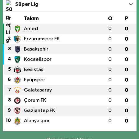
Süper Lig
#
Takım
O
P
1
Amed
0
0
2
Erzurumspor FK
0
0
3
Başakşehir
0
0
4
Kocaelispor
0
0
5
Beşiktaş
0
0
6
Eyüpspor
0
0
7
Galatasaray
0
0
8
Çorum FK
0
0
9
Gaziantep FK
0
0
10
Alanyaspor
0
0