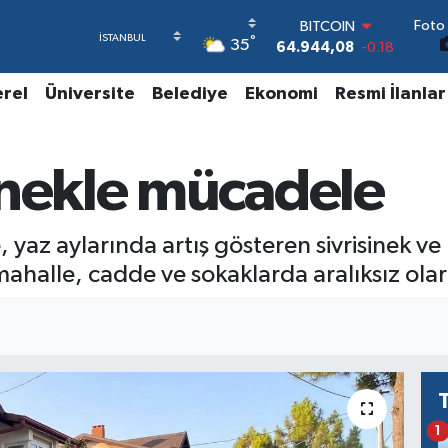
Foto 
BITCOIN
°
35
64.944,08
-0.18
DOLAR
47,7436
0.18
erel
Üniversite
Belediye
Ekonomi
Resmi İlanlar
EURO
55,2510
0.32
STERLİN
inekle mücadele
64,4811
0.38
GRAM ALTIN
6660.55
0.03
BİST100
, yaz aylarında artış gösteren sivrisinek v
13.779
-14
mahalle, cadde ve sokaklarda aralıksız ola
1