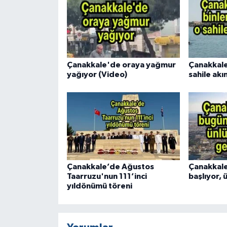
Çanakkale'de oraya yağmur
Çanakkale'
yağıyor (Video)
sahile akın
Çanakkale’de Ağustos
Çanakkal
Taarruzu'nun 111’inci
başlıyor, 
yıldönümü töreni