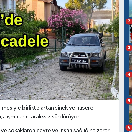
2
3
4
5
mesiyle birlikte artan sinek ve haşere
çalışmalarını aralıksız sürdürüyor.
6
 ve sokaklarda çevre ve insan sağlığına zarar