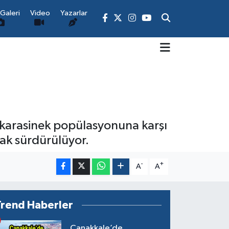
Galeri
Video
Yazarlar
e karasinek popülasyonuna karşı
rak sürdürülüyor.
-
+
A
A
Trend Haberler
Çanakkale’de