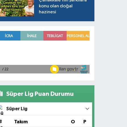
Çanakkale’nin şarkılara
konu olan doğal
hazinesi
Süper Lig Puan Durumu
Süper Lig
#
Takım
O
P