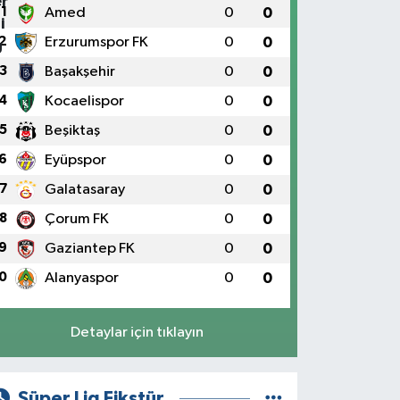
1
Amed
0
0
2
Erzurumspor FK
0
0
3
Başakşehir
0
0
4
Kocaelispor
0
0
5
Beşiktaş
0
0
6
Eyüpspor
0
0
7
Galatasaray
0
0
8
Çorum FK
0
0
9
Gaziantep FK
0
0
0
Alanyaspor
0
0
Detaylar için tıklayın
Süper Lig Fikstür