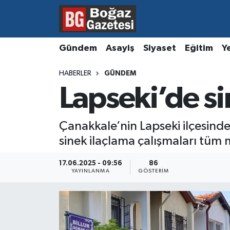
Asayiş
Hava Durumu
Gündem
Asayiş
Siyaset
Eğitim
Y
Eğitim
Trafik Durumu
HABERLER
GÜNDEM
Lapseki’de s
Ekonomi
Süper Lig Puan Durumu ve Fikstür
Gündem
Tüm Manşetler
Çanakkale’nin Lapseki ilçesinde
sinek ilaçlama çalışmaları tüm 
Kültür ve Sanat
Son Dakika Haberleri
17.06.2025 - 09:56
86
Magazin
Haber Arşivi
YAYINLANMA
GÖSTERIM
Resmi İlanlar
Sağlık