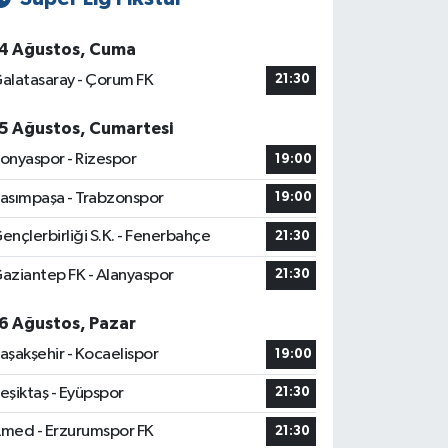
4 Ağustos, Cuma
alatasaray - Çorum FK
21:30
5 Ağustos, Cumartesi
onyaspor - Rizespor
19:00
asımpaşa - Trabzonspor
19:00
ençlerbirliği S.K. - Fenerbahçe
21:30
aziantep FK - Alanyaspor
21:30
6 Ağustos, Pazar
aşakşehir - Kocaelispor
19:00
eşiktaş - Eyüpspor
21:30
med - Erzurumspor FK
21:30