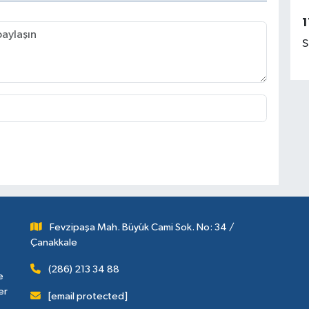
1
S
Fevzipaşa Mah. Büyük Cami Sok. No: 34 /
Çanakkale
(286) 213 34 88
e
er
[email protected]