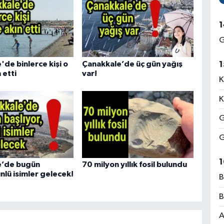
1
G
de binlerce kişi o
Çanakkale’de üç gün yağış
1
 etti
var!
K
K
G
G
1
e’de bugün
70 milyon yıllık fosil bulundu
ünlü isimler gelecek!
B
B
A