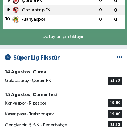
8
Çorum FK
0
0
9
Gaziantep FK
0
0
10
Alanyaspor
0
0
Detaylar için tıklayın
Süper Lig Fikstür
14 Ağustos, Cuma
Galatasaray - Çorum FK
21:30
15 Ağustos, Cumartesi
Konyaspor - Rizespor
19:00
Kasımpaşa - Trabzonspor
19:00
Gençlerbirliği S.K. - Fenerbahçe
21:30