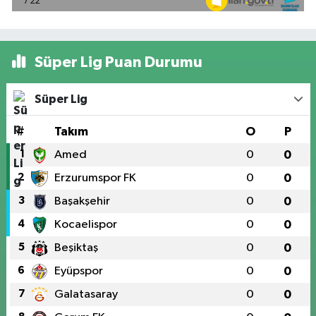
Süper Lig Puan Durumu
Süper Lig
#
Takım
O
P
1
Amed
0
0
2
Erzurumspor FK
0
0
3
Başakşehir
0
0
4
Kocaelispor
0
0
5
Beşiktaş
0
0
6
Eyüpspor
0
0
7
Galatasaray
0
0