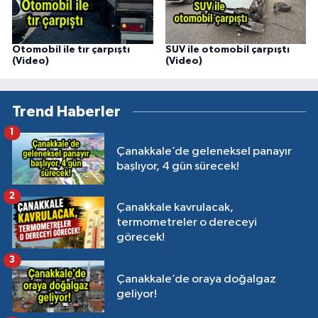
Otomobil ile tır çarpıştı
SUV ile otomobil çarpıştı
(Video)
(Video)
Trend Haberler
1
Çanakkale’de geleneksel panayır
başlıyor, 4 gün sürecek!
2
Çanakkale kavrulacak,
termometreler o dereceyi
görecek!
3
Çanakkale’de oraya doğalgaz
geliyor!