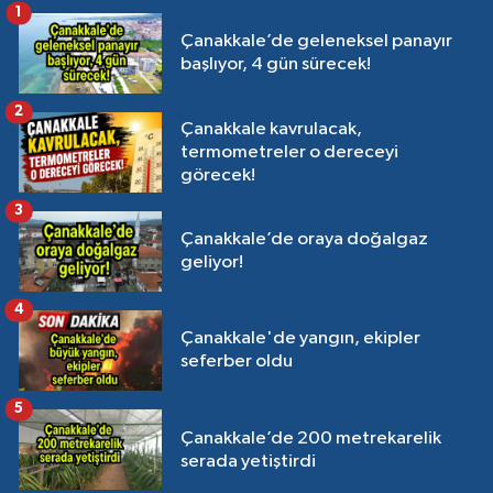
1
Çanakkale’de geleneksel panayır
başlıyor, 4 gün sürecek!
2
Çanakkale kavrulacak,
termometreler o dereceyi
görecek!
3
Çanakkale’de oraya doğalgaz
geliyor!
4
Çanakkale'de yangın, ekipler
seferber oldu
5
Çanakkale’de 200 metrekarelik
serada yetiştirdi