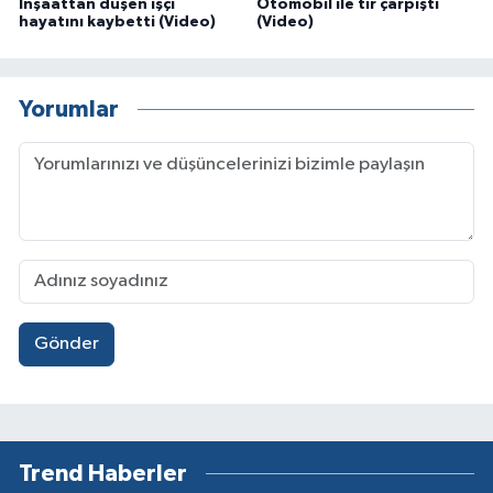
İnşaattan düşen işçi
Otomobil ile tır çarpıştı
hayatını kaybetti (Video)
(Video)
Yorumlar
Gönder
Trend Haberler