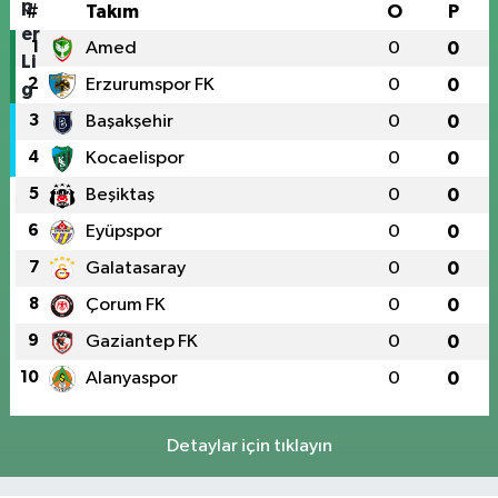
#
Takım
O
P
1
Amed
0
0
2
Erzurumspor FK
0
0
3
Başakşehir
0
0
4
Kocaelispor
0
0
5
Beşiktaş
0
0
6
Eyüpspor
0
0
7
Galatasaray
0
0
8
Çorum FK
0
0
9
Gaziantep FK
0
0
10
Alanyaspor
0
0
Detaylar için tıklayın