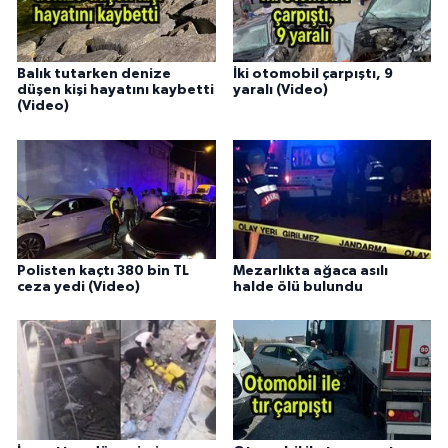
Balık tutarken denize
İki otomobil çarpıştı, 9
düşen kişi hayatını kaybetti
yaralı (Video)
(Video)
Polisten kaçtı 380 bin TL
Mezarlıkta ağaca asılı
ceza yedi (Video)
halde ölü bulundu