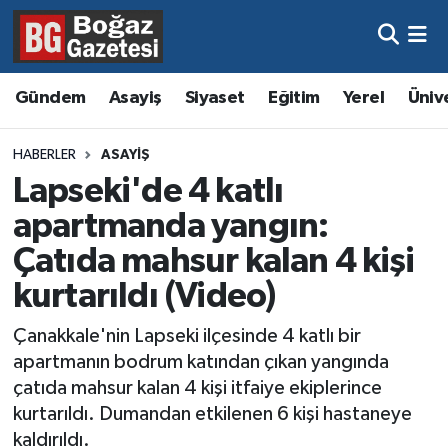
Asayiş
Hava Durumu
Gündem
Asayiş
Siyaset
Eğitim
Yerel
Üniv
Eğitim
Trafik Durumu
HABERLER
ASAYIŞ
Ekonomi
Süper Lig Puan Durumu ve Fikstür
Lapseki'de 4 katlı
apartmanda yangın:
Gündem
Tüm Manşetler
Çatıda mahsur kalan 4 kişi
Kültür ve Sanat
Son Dakika Haberleri
kurtarıldı (Video)
Magazin
Haber Arşivi
Çanakkale'nin Lapseki ilçesinde 4 katlı bir
apartmanın bodrum katından çıkan yangında
Resmi İlanlar
çatıda mahsur kalan 4 kişi itfaiye ekiplerince
kurtarıldı. Dumandan etkilenen 6 kişi hastaneye
Sağlık
kaldırıldı.