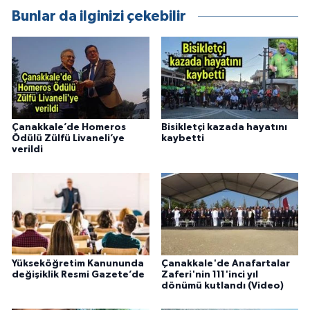
Bunlar da ilginizi çekebilir
Çanakkale’de Homeros
Bisikletçi kazada hayatını
Ödülü Zülfü Livaneli’ye
kaybetti
verildi
Yükseköğretim Kanununda
Çanakkale'de Anafartalar
değişiklik Resmi Gazete’de
Zaferi'nin 111'inci yıl
dönümü kutlandı (Video)