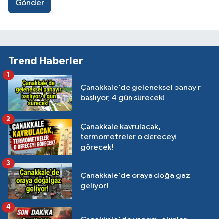
Gönder
Trend Haberler
1
Çanakkale’de geleneksel panayır
başlıyor, 4 gün sürecek!
2
Çanakkale kavrulacak,
termometreler o dereceyi
görecek!
3
Çanakkale’de oraya doğalgaz
geliyor!
4