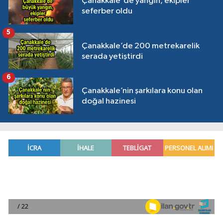
Çanakkale'de yangın, ekipler
seferber oldu
5
Çanakkale’de 200 metrekarelik
serada yetiştirdi
6
Çanakkale’nin şarkılara konu olan
doğal hazinesi