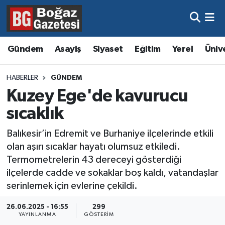
Asayiş
Hava Durumu
Gündem
Asayiş
Siyaset
Eğitim
Yerel
Üniv
Eğitim
Trafik Durumu
HABERLER
GÜNDEM
Ekonomi
Süper Lig Puan Durumu ve Fikstür
Kuzey Ege'de kavurucu
sıcaklık
Gündem
Tüm Manşetler
Balıkesir’in Edremit ve Burhaniye ilçelerinde etkili
Kültür ve Sanat
Son Dakika Haberleri
olan aşırı sıcaklar hayatı olumsuz etkiledi.
Termometrelerin 43 dereceyi gösterdiği
Magazin
Haber Arşivi
ilçelerde cadde ve sokaklar boş kaldı, vatandaşlar
serinlemek için evlerine çekildi.
Resmi İlanlar
26.06.2025 - 16:55
299
YAYINLANMA
GÖSTERIM
Sağlık