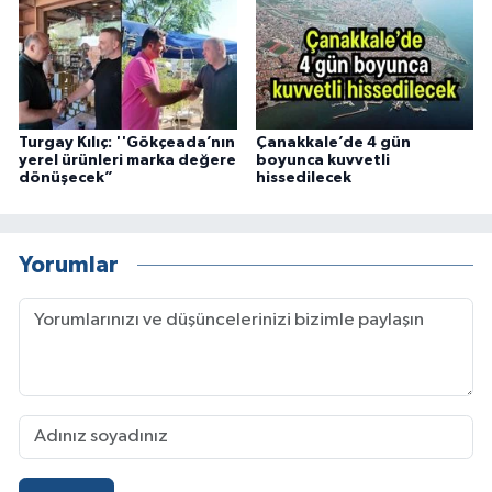
Turgay Kılıç: ''Gökçeada’nın
Çanakkale’de 4 gün
yerel ürünleri marka değere
boyunca kuvvetli
dönüşecek”
hissedilecek
Yorumlar