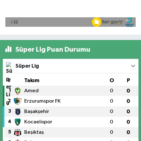
Süper Lig Puan Durumu
Süper Lig
#
Takım
O
P
1
Amed
0
0
2
Erzurumspor FK
0
0
3
Başakşehir
0
0
4
Kocaelispor
0
0
5
Beşiktaş
0
0