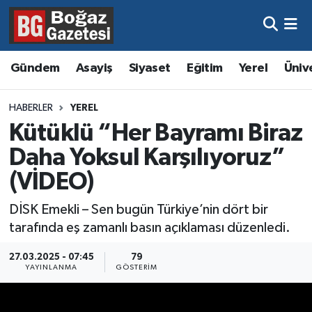
Asayiş
Hava Durumu
Gündem
Asayiş
Siyaset
Eğitim
Yerel
Üniv
Eğitim
Trafik Durumu
HABERLER
YEREL
Ekonomi
Süper Lig Puan Durumu ve Fikstür
Kütüklü “Her Bayramı Biraz
Daha Yoksul Karşılıyoruz”
Gündem
Tüm Manşetler
(VİDEO)
Kültür ve Sanat
Son Dakika Haberleri
DİSK Emekli – Sen bugün Türkiye’nin dört bir
tarafında eş zamanlı basın açıklaması düzenledi.
Magazin
Haber Arşivi
27.03.2025 - 07:45
79
Resmi İlanlar
YAYINLANMA
GÖSTERIM
Sağlık