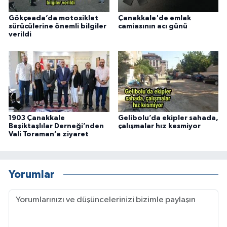
Gökçeada’da motosiklet
Çanakkale'de emlak
sürücülerine önemli bilgiler
camiasının acı günü
verildi
1903 Çanakkale
Gelibolu’da ekipler sahada,
Beşiktaşlılar Derneği’nden
çalışmalar hız kesmiyor
Vali Toraman’a ziyaret
Yorumlar