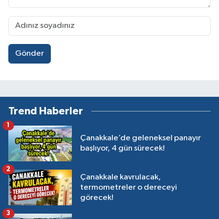
Gönder
Trend Haberler
1
Çanakkale’de geleneksel panayır
başlıyor, 4 gün sürecek!
2
Çanakkale kavrulacak,
termometreler o dereceyi
görecek!
3