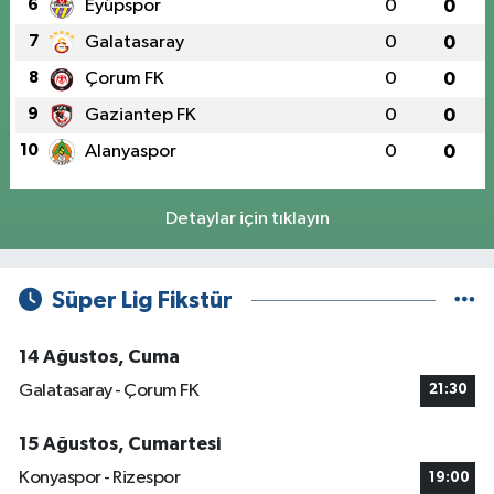
6
Eyüpspor
0
0
7
Galatasaray
0
0
8
Çorum FK
0
0
9
Gaziantep FK
0
0
10
Alanyaspor
0
0
Detaylar için tıklayın
Süper Lig Fikstür
14 Ağustos, Cuma
Galatasaray - Çorum FK
21:30
15 Ağustos, Cumartesi
Konyaspor - Rizespor
19:00