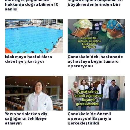
hakkında doğru bilinen 10
büyük nedenlerinden biri
yanlış
Islak mayo hastalıklara
Çanakkale’deki hastanede
davetiye çıkartıyor
üç hastaya beyin tümörü
operasyonu
Yazın serinlerken diş
Çanakkale’de önemli
sağlığınızı tehlikeye
operasyon! Başarıyla
atmayın
gerçekleştirildi