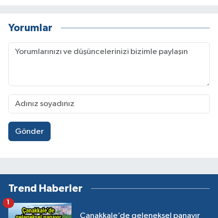
Yorumlar
Gönder
Trend Haberler
1
Çanakkale’de geleneksel panayır