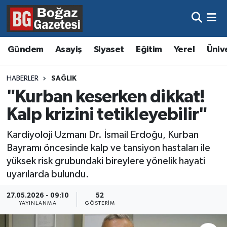
Asayiş
Hava Durumu
Gündem
Asayiş
Siyaset
Eğitim
Yerel
Üniv
Eğitim
Trafik Durumu
HABERLER
SAĞLIK
Ekonomi
Süper Lig Puan Durumu ve Fikstür
"Kurban keserken dikkat!
Kalp krizini tetikleyebilir"
Gündem
Tüm Manşetler
Kardiyoloji Uzmanı Dr. İsmail Erdoğu, Kurban
Kültür ve Sanat
Son Dakika Haberleri
Bayramı öncesinde kalp ve tansiyon hastaları ile
yüksek risk grubundaki bireylere yönelik hayati
Magazin
Haber Arşivi
uyarılarda bulundu.
Resmi İlanlar
27.05.2026 - 09:10
52
YAYINLANMA
GÖSTERIM
Sağlık