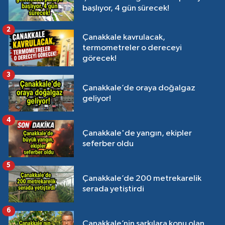
başlıyor, 4 gün sürecek!
2
Çanakkale kavrulacak,
termometreler o dereceyi
görecek!
3
Çanakkale’de oraya doğalgaz
geliyor!
4
Çanakkale'de yangın, ekipler
seferber oldu
5
Çanakkale’de 200 metrekarelik
serada yetiştirdi
6
Çanakkale’nin şarkılara konu olan