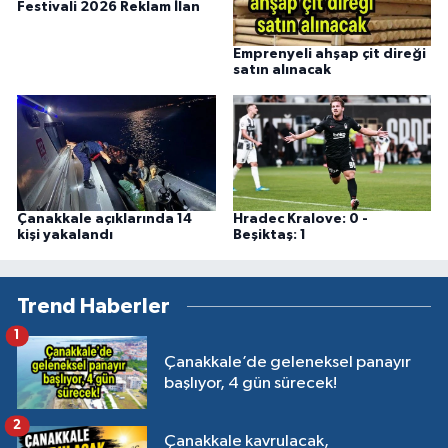
Festivali 2026 Reklam İlan
Emprenyeli ahşap çit direği
satın alınacak
Çanakkale açıklarında 14
Hradec Kralove: 0 -
kişi yakalandı
Beşiktaş: 1
Trend Haberler
1
Çanakkale’de geleneksel panayır
başlıyor, 4 gün sürecek!
2
Çanakkale kavrulacak,