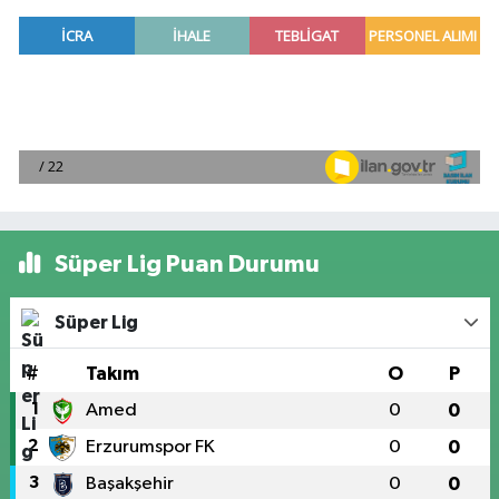
Süper Lig Puan Durumu
Süper Lig
#
Takım
O
P
1
Amed
0
0
2
Erzurumspor FK
0
0
3
Başakşehir
0
0