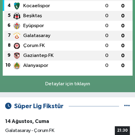
4
Kocaelispor
0
0
5
Beşiktaş
0
0
6
Eyüpspor
0
0
7
Galatasaray
0
0
8
Çorum FK
0
0
9
Gaziantep FK
0
0
10
Alanyaspor
0
0
Detaylar için tıklayın
Süper Lig Fikstür
14 Ağustos, Cuma
Galatasaray - Çorum FK
21:30