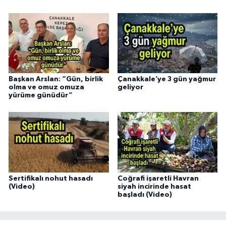
Başkan Arslan: “Gün, birlik
Çanakkale’ye 3 gün yağmur
olma ve omuz omuza
geliyor
yürüme günüdür”
Sertifikalı nohut hasadı
Coğrafi işaretli Havran
(Video)
siyah incirinde hasat
başladı (Video)