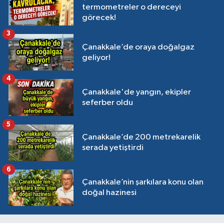
termometreler o dereceyi
görecek!
3
Çanakkale’de oraya doğalgaz
geliyor!
4
Çanakkale'de yangın, ekipler
seferber oldu
5
Çanakkale’de 200 metrekarelik
serada yetiştirdi
6
Çanakkale’nin şarkılara konu olan
doğal hazinesi