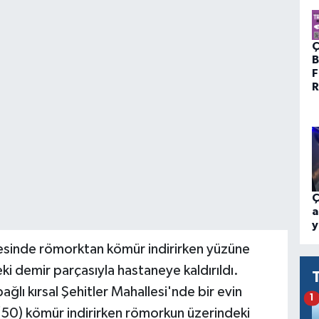
Ç
B
F
R
Ç
a
y
çesinde römorktan kömür indirirken yüzüne
i demir parçasıyla hastaneye kaldırıldı.
ağlı kırsal Şehitler Mahallesi'nde bir evin
1
50) kömür indirirken römorkun üzerindeki