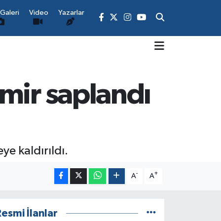
Galeri
Video
Yazarlar
mir saplandı
e kaldırıldı.
-
+
A
A
esmi İlanlar