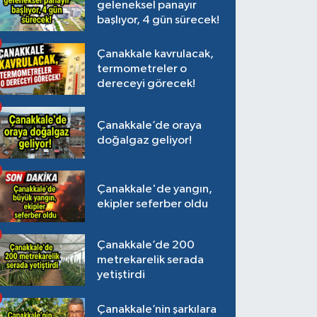
geleneksel panayır
başlıyor, 4 gün sürecek!
Çanakkale kavrulacak,
termometreler o
dereceyi görecek!
Çanakkale’de oraya
doğalgaz geliyor!
Çanakkale'de yangın,
ekipler seferber oldu
Çanakkale’de 200
metrekarelik serada
yetiştirdi
Çanakkale’nin şarkılara