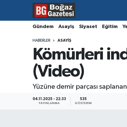
Asayiş
Hava Durumu
Gündem
Asayiş
Siyaset
Eğitim
Y
Eğitim
Trafik Durumu
HABERLER
ASAYIŞ
Kömürleri in
Ekonomi
Süper Lig Puan Durumu ve Fikstür
Gündem
Tüm Manşetler
(Video)
Kültür ve Sanat
Son Dakika Haberleri
Yüzüne demir parçası saplanan 
Magazin
Haber Arşivi
04.11.2025 - 22:33
535
YAYINLANMA
GÖSTERIM
Resmi İlanlar
Sağlık