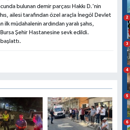
ucunda bulunan demir parçası Hakkı D.'nin
hıs, ailesi tarafından özel araçla İnegöl Devlet
2
 ilk müdahalenin ardından yaralı şahıs,
Bursa Şehir Hastanesine sevk edildi.
 başlattı.
3
4
5
6