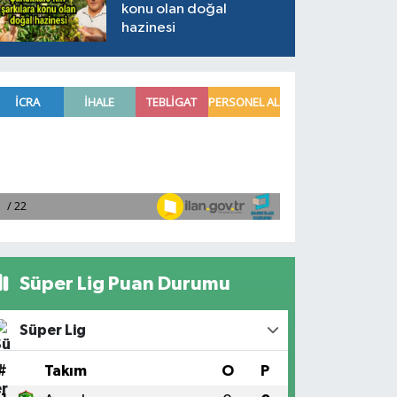
konu olan doğal
hazinesi
Süper Lig Puan Durumu
Süper Lig
#
Takım
O
P