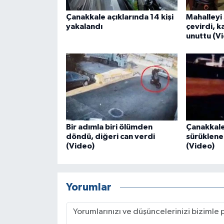
Çanakkale açıklarında 14 kişi
Mahalleyi 
yakalandı
çevirdi, k
unuttu (V
Bir adımla biri ölümden
Çanakkale
döndü, diğeri can verdi
sürüklenen
(Video)
(Video)
Yorumlar