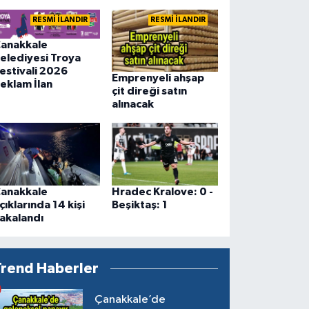
RESMİ İLANDIR
RESMİ İLANDIR
anakkale
elediyesi Troya
estivali 2026
Emprenyeli ahşap
eklam İlan
çit direği satın
alınacak
anakkale
Hradec Kralove: 0 -
çıklarında 14 kişi
Beşiktaş: 1
akalandı
Trend Haberler
Çanakkale’de