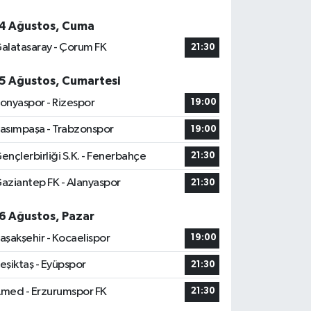
4 Ağustos, Cuma
alatasaray - Çorum FK
21:30
5 Ağustos, Cumartesi
onyaspor - Rizespor
19:00
asımpaşa - Trabzonspor
19:00
ençlerbirliği S.K. - Fenerbahçe
21:30
aziantep FK - Alanyaspor
21:30
6 Ağustos, Pazar
aşakşehir - Kocaelispor
19:00
eşiktaş - Eyüpspor
21:30
med - Erzurumspor FK
21:30