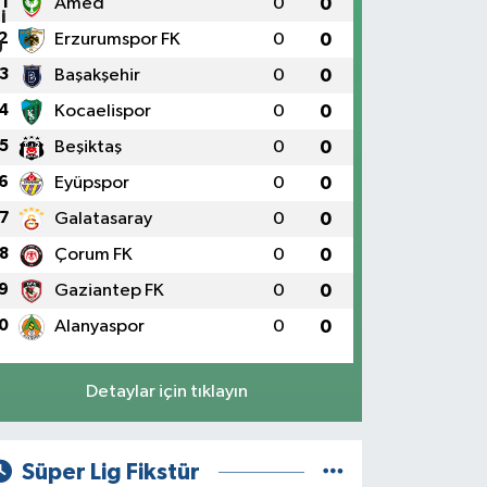
1
Amed
0
0
2
Erzurumspor FK
0
0
3
Başakşehir
0
0
4
Kocaelispor
0
0
5
Beşiktaş
0
0
6
Eyüpspor
0
0
7
Galatasaray
0
0
8
Çorum FK
0
0
9
Gaziantep FK
0
0
0
Alanyaspor
0
0
Detaylar için tıklayın
Süper Lig Fikstür