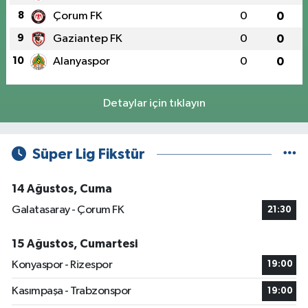
8
Çorum FK
0
0
9
Gaziantep FK
0
0
10
Alanyaspor
0
0
Detaylar için tıklayın
Süper Lig Fikstür
14 Ağustos, Cuma
Galatasaray - Çorum FK
21:30
15 Ağustos, Cumartesi
Konyaspor - Rizespor
19:00
Kasımpaşa - Trabzonspor
19:00