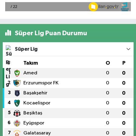
Süper Lig Puan Durumu
Süper Lig
#
Takım
O
P
1
Amed
0
0
2
Erzurumspor FK
0
0
3
Başakşehir
0
0
4
Kocaelispor
0
0
5
Beşiktaş
0
0
6
Eyüpspor
0
0
7
Galatasaray
0
0