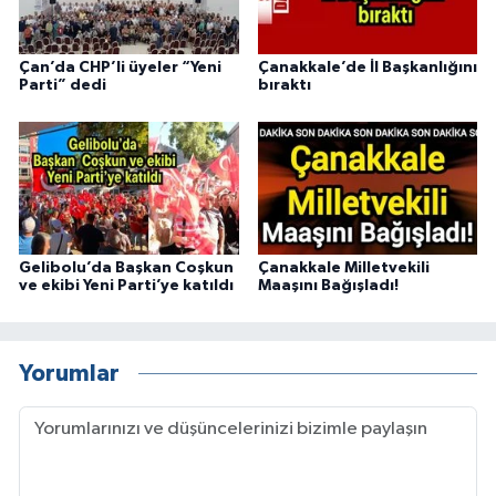
Çan’da CHP’li üyeler “Yeni
Çanakkale’de İl Başkanlığını
Parti” dedi
bıraktı
Gelibolu’da Başkan Coşkun
Çanakkale Milletvekili
ve ekibi Yeni Parti’ye katıldı
Maaşını Bağışladı!
Yorumlar