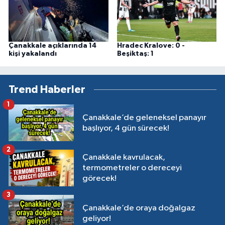
Çanakkale açıklarında 14
Hradec Kralove: 0 -
kişi yakalandı
Beşiktaş: 1
Trend Haberler
1
Çanakkale’de geleneksel panayır
başlıyor, 4 gün sürecek!
2
Çanakkale kavrulacak,
termometreler o dereceyi
görecek!
3
Çanakkale’de oraya doğalgaz
geliyor!