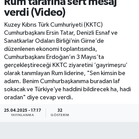
Rum tarafına sert mesaj
verdi (Video)
Kuzey Kıbrıs Türk Cumhuriyeti (KKTC)
Cumhurbaşkanı Ersin Tatar, Denizli Esnaf ve
Sanatkarlar Odaları Birliği’nin Girne’de
düzenlenen ekonomi toplantısında,
Cumhurbaşkanı Erdoğan’ın 3 Mayıs’ta
gerçekleştireceği KKTC ziyaretini ‘gayrimeşru’
olarak tanımlayan Rum liderine, "Sen kimsin be
adam. Benim Cumhurbaşkanıma buradan laf
sokacak ve Türkiye’ye haddini bildirecek ha, hadi
oradan" diye cevap verdi.
25.04.2025 - 17:17
32
YAYINLANMA
GÖSTERIM