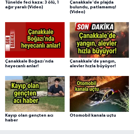
Tünelde feci kaza: 3 ölü, 1
Çanakkale'de plajda
ağır yaralı (Video)
bulundu, patlamamış!
(Video)
Çanakkale Boğazı'nda
Çanakkale’de yangın,
heyecanlı anlar!
alevler hızla büyüyor!
Kayıp olan gençten acı
Otomobil kanala uçtu
haber