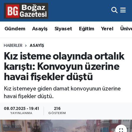
Asayiş
Hava Durumu
Gündem
Asayiş
Siyaset
Eğitim
Yerel
Üniv
Eğitim
Trafik Durumu
HABERLER
ASAYIŞ
Ekonomi
Süper Lig Puan Durumu ve Fikstür
Kız isteme olayında ortalık
karıştı: Konvoyun üzerine
Gündem
Tüm Manşetler
havai fişekler düştü
Kültür ve Sanat
Son Dakika Haberleri
Kız istemeye giden damat konvoyunun üzerine
havai fişekler düştü.
Magazin
Haber Arşivi
08.07.2025 - 19:41
216
Resmi İlanlar
YAYINLANMA
GÖSTERIM
Sağlık