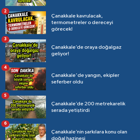
2
Çanakkale kavrulacak,
termometreler o dereceyi
görecek!
3
Çanakkale’de oraya doğalgaz
geliyor!
4
Çanakkale'de yangın, ekipler
seferber oldu
5
Çanakkale’de 200 metrekarelik
serada yetiştirdi
6
Çanakkale’nin şarkılara konu olan
doğal hazinesi