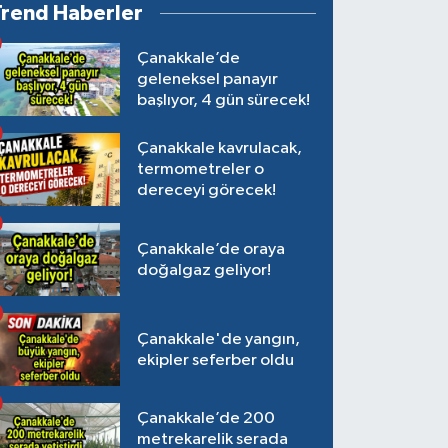
Trend Haberler
Çanakkale’de
geleneksel panayır
başlıyor, 4 gün sürecek!
Çanakkale kavrulacak,
termometreler o
dereceyi görecek!
Çanakkale’de oraya
doğalgaz geliyor!
Çanakkale'de yangın,
ekipler seferber oldu
Çanakkale’de 200
metrekarelik serada