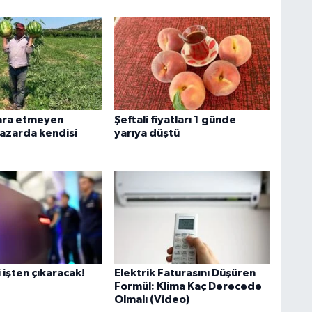
ara etmeyen
Şeftali fiyatları 1 günde
azarda kendisi
yarıya düştü
i işten çıkaracak!
Elektrik Faturasını Düşüren
Formül: Klima Kaç Derecede
Olmalı (Video)