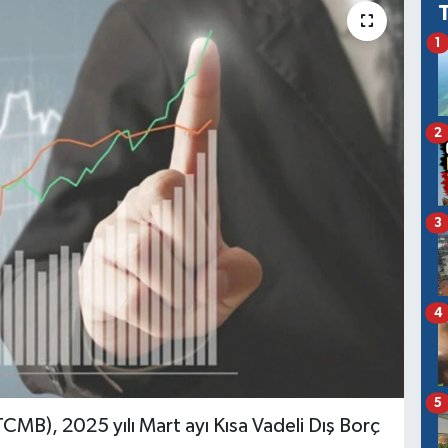
1
2
3
4
5
MB), 2025 yılı Mart ayı Kısa Vadeli Dış Borç