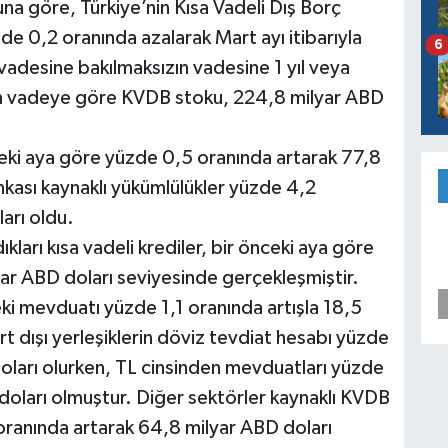
Buna göre, Türkiye’nin Kısa Vadeli Dış Borç
e 0,2 oranında azalarak Mart ayı itibarıyla
6
 vadesine bakılmaksızın vadesine 1 yıl veya
lan vadeye göre KVDB stoku, 224,8 milyar ABD
eki aya göre yüzde 0,5 oranında artarak 77,8
kası kaynaklı yükümlülükler yüzde 4,2
arı oldu.
ıkları kısa vadeli krediler, bir önceki aya göre
ar ABD doları seviyesinde gerçekleşmiştir.
deki mevduatı yüzde 1,1 oranında artışla 18,5
rt dışı yerleşiklerin döviz tevdiat hesabı yüzde
doları olurken, TL cinsinden mevduatları yüzde
doları olmuştur. Diğer sektörler kaynaklı KVDB
oranında artarak 64,8 milyar ABD doları