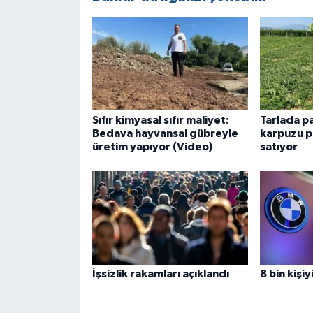
Sıfır kimyasal sıfır maliyet:
Tarlada p
Bedava hayvansal gübreyle
karpuzu p
üretim yapıyor (Video)
satıyor
İşsizlik rakamları açıklandı
8 bin kişiy