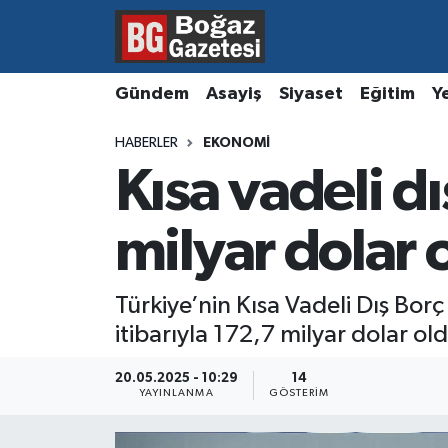
Asayiş
Hava Durumu
Gündem
Asayiş
Siyaset
Eğitim
Y
Eğitim
Trafik Durumu
HABERLER
EKONOMI
Kısa vadeli d
Ekonomi
Süper Lig Puan Durumu ve Fikstür
Gündem
Tüm Manşetler
milyar dolar 
Kültür ve Sanat
Son Dakika Haberleri
Türkiye’nin Kısa Vadeli Dış Bor
itibarıyla 172,7 milyar dolar ol
Magazin
Haber Arşivi
20.05.2025 - 10:29
14
Resmi İlanlar
YAYINLANMA
GÖSTERIM
Sağlık