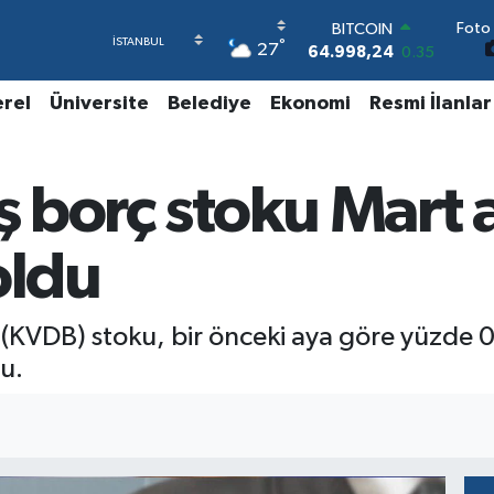
Foto 
BITCOIN
°
27
64.998,24
0.35
DOLAR
47,7436
0.18
erel
Üniversite
Belediye
Ekonomi
Resmi İlanlar
EURO
55,2510
0.32
STERLİN
ış borç stoku Mart
64,4811
0.38
GRAM ALTIN
6660.55
0.03
oldu
BİST100
13.779
-14
ç (KVDB) stoku, bir önceki aya göre yüzde 
du.