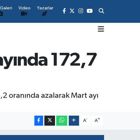
Galeri
Video
Yazarlar
 ayında 172,7
0,2 oranında azalarak Mart ayı
-
+
A
A