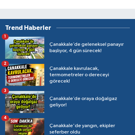
Trend Haberler
1
Çanakkale’de geleneksel panayır
başlıyor, 4 gün sürecek!
2
Çanakkale kavrulacak,
termometreler o dereceyi
görecek!
3
Çanakkale’de oraya doğalgaz
geliyor!
4
Çanakkale'de yangın, ekipler
seferber oldu