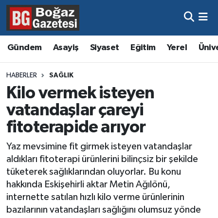
Asayiş
Hava Durumu
Gündem
Asayiş
Siyaset
Eğitim
Yerel
Üniv
Eğitim
Trafik Durumu
HABERLER
SAĞLIK
Ekonomi
Süper Lig Puan Durumu ve Fikstür
Kilo vermek isteyen
vatandaşlar çareyi
Gündem
Tüm Manşetler
fitoterapide arıyor
Kültür ve Sanat
Son Dakika Haberleri
Yaz mevsimine fit girmek isteyen vatandaşlar
aldıkları fitoterapi ürünlerini bilinçsiz bir şekilde
Magazin
Haber Arşivi
tüketerek sağlıklarından oluyorlar. Bu konu
hakkında Eskişehirli aktar Metin Ağılönü,
Resmi İlanlar
internette satılan hızlı kilo verme ürünlerinin
bazılarının vatandaşları sağlığını olumsuz yönde
Sağlık