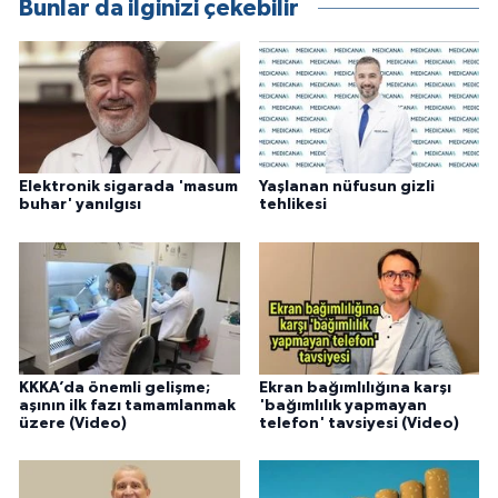
Bunlar da ilginizi çekebilir
Elektronik sigarada 'masum
Yaşlanan nüfusun gizli
buhar' yanılgısı
tehlikesi
KKKA’da önemli gelişme;
Ekran bağımlılığına karşı
aşının ilk fazı tamamlanmak
'bağımlılık yapmayan
üzere (Video)
telefon' tavsiyesi (Video)