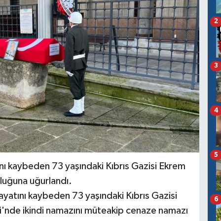
2
3
4
5
tını kaybeden 73 yaşındaki Kıbrıs Gazisi Ekrem
luğuna uğurlandı.
hayatını kaybeden 73 yaşındaki Kıbrıs Gazisi
6
i'nde ikindi namazını müteakip cenaze namazı