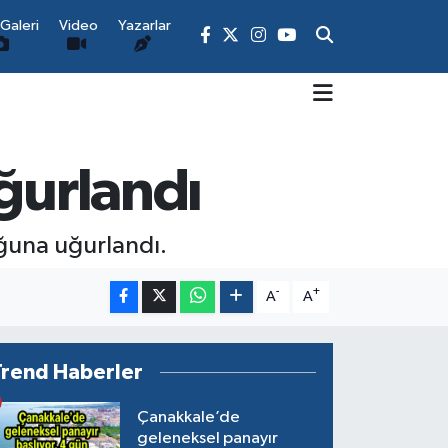
Galeri
Video
Yazarlar
ğurlandı
uğuna uğurlandı.
-
+
A
A
Trend Haberler
Çanakkale’de
geleneksel panayır