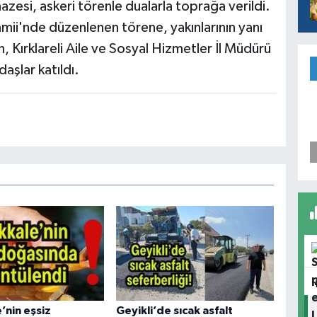
azesi, askeri törenle dualarla toprağa verildi.
mii'nde düzenlenen törene, yakınlarının yanı
Kırklareli Aile ve Sosyal Hizmetler İl Müdürü
daşlar katıldı.
’nin eşsiz
Geyikli’de sıcak asfalt