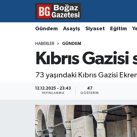
Asayiş
Hava Durumu
Gündem
Asayiş
Siyaset
Eğitim
Y
Eğitim
Trafik Durumu
HABERLER
GÜNDEM
Kıbrıs Gazisi
Ekonomi
Süper Lig Puan Durumu ve Fikstür
Gündem
Tüm Manşetler
73 yaşındaki Kıbrıs Gazisi Ekr
Kültür ve Sanat
Son Dakika Haberleri
12.12.2025 - 23:43
47
YAYINLANMA
GÖSTERIM
Magazin
Haber Arşivi
Resmi İlanlar
Sağlık