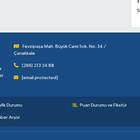
1
S
Fevzipaşa Mah. Büyük Cami Sok. No: 34 /
Çanakkale
(286) 213 34 88
e
er
[email protected]
afik Durumu
Puan Durumu ve Fikstür
ber Arşivi