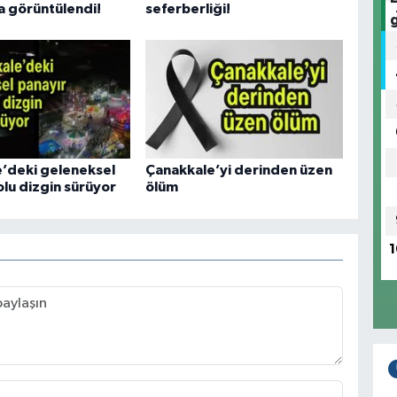
 görüntülendi!
seferberliği!
’deki geleneksel
Çanakkale’yi derinden üzen
olu dizgin sürüyor
ölüm
1