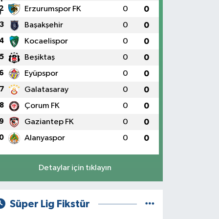
2
Erzurumspor FK
0
0
3
Başakşehir
0
0
4
Kocaelispor
0
0
5
Beşiktaş
0
0
6
Eyüpspor
0
0
7
Galatasaray
0
0
8
Çorum FK
0
0
9
Gaziantep FK
0
0
0
Alanyaspor
0
0
Detaylar için tıklayın
Süper Lig Fikstür