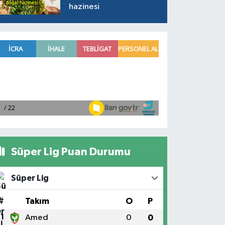
hazinesi
Süper Lig Puan Durumu
Süper Lig
#
Takım
O
P
1
Amed
0
0