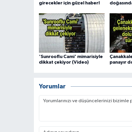
girecekler için güzel haber!
doğasında
'Sunrooflu Cami' mimarisiyle
Çanakkale
dikkat çekiyor (Video)
panayır d
Yorumlar