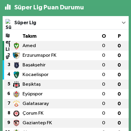
Süper Lig Puan Durumu
Süper Lig
#
Takım
O
P
1
Amed
0
0
2
Erzurumspor FK
0
0
3
Başakşehir
0
0
4
Kocaelispor
0
0
5
Beşiktaş
0
0
6
Eyüpspor
0
0
7
Galatasaray
0
0
8
Çorum FK
0
0
9
Gaziantep FK
0
0