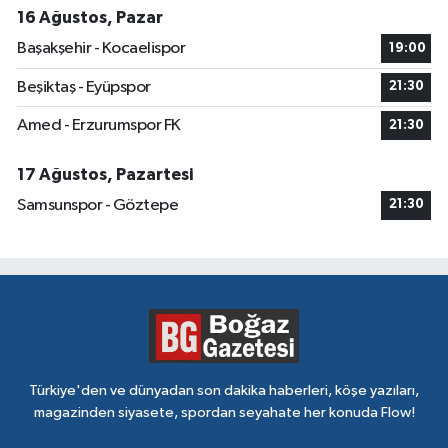
16 Ağustos, Pazar
Başakşehir - Kocaelispor
19:00
Beşiktaş - Eyüpspor
21:30
Amed - Erzurumspor FK
21:30
17 Ağustos, Pazartesi
Samsunspor - Göztepe
21:30
Türkiye'den ve dünyadan son dakika haberleri, köşe yazıları,
magazinden siyasete, spordan seyahate her konuda Flow!