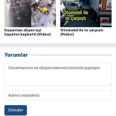
İnşaattan düşen işçi
Otomobil ile tır çarpıştı
hayatını kaybetti (Video)
(Video)
Yorumlar
Gönder