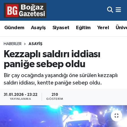
Asayiş
Hava Durumu
Gündem
Asayiş
Siyaset
Eğitim
Yerel
Üniv
Eğitim
Trafik Durumu
HABERLER
ASAYIŞ
Ekonomi
Süper Lig Puan Durumu ve Fikstür
Kezzaplı saldırı iddiası
paniğe sebep oldu
Gündem
Tüm Manşetler
Bir çay ocağında yaşandığı öne sürülen kezzaplı
Kültür ve Sanat
Son Dakika Haberleri
saldırı iddiası, kentte paniğe sebep oldu.
Magazin
Haber Arşivi
31.01.2026 - 23:22
210
YAYINLANMA
GÖSTERIM
Resmi İlanlar
Sağlık