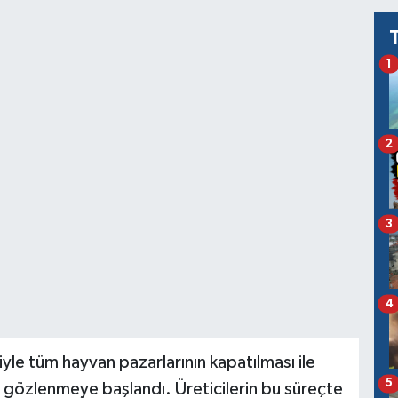
1
2
3
4
yle tüm hayvan pazarlarının kapatılması ile
5
üş gözlenmeye başlandı. Üreticilerin bu süreçte