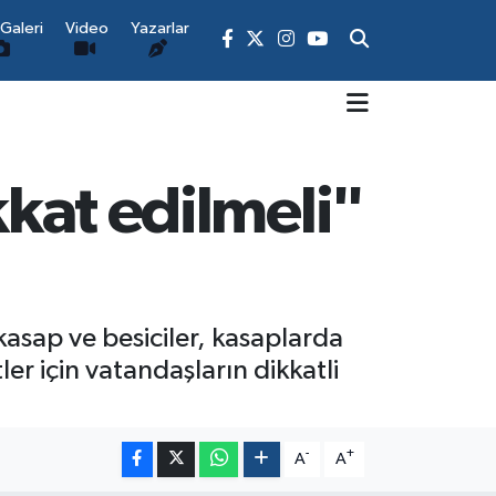
Galeri
Video
Yazarlar
kkat edilmeli"
asap ve besiciler, kasaplarda
er için vatandaşların dikkatli
-
+
A
A