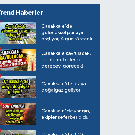
Trend Haberler
Çanakkale’de
geleneksel panayır
başlıyor, 4 gün sürecek!
Çanakkale kavrulacak,
termometreler o
dereceyi görecek!
Çanakkale’de oraya
doğalgaz geliyor!
Çanakkale'de yangın,
ekipler seferber oldu
Çanakkale’de 200