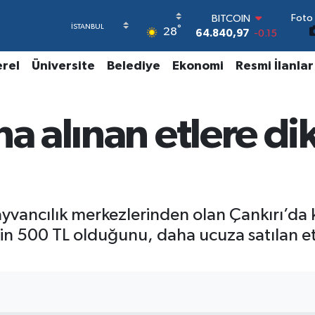
Foto 
BITCOIN
°
28
64.840,97
-0.15
DOLAR
47,7436
0.18
erel
Üniversite
Belediye
Ekonomi
Resmi İlanlar
EURO
55,2510
0.32
STERLİN
na alınan etlere di
64,4811
0.38
GRAM ALTIN
6660.55
0
BİST100
13.779
-14
yvancılık merkezlerinden olan Çankırı’da k
nin 500 TL olduğunu, daha ucuza satılan etl