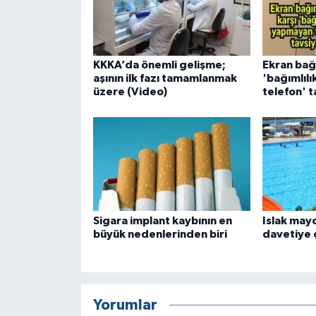
KKKA’da önemli gelişme;
Ekran bağı
aşının ilk fazı tamamlanmak
'bağımlıl
üzere (Video)
telefon' t
Sigara implant kaybının en
Islak mayo
büyük nedenlerinden biri
davetiye 
Yorumlar