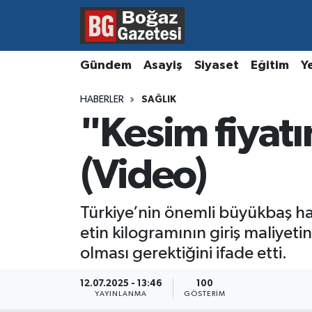
Asayiş
Hava Durumu
Gündem
Asayiş
Siyaset
Eğitim
Y
Eğitim
Trafik Durumu
HABERLER
SAĞLIK
"Kesim fiyatı
Ekonomi
Süper Lig Puan Durumu ve Fikstür
Gündem
Tüm Manşetler
(Video)
Kültür ve Sanat
Son Dakika Haberleri
Türkiye’nin önemli büyükbaş ha
etin kilogramının giriş maliyeti
Magazin
Haber Arşivi
olması gerektiğini ifade etti.
Resmi İlanlar
12.07.2025 - 13:46
100
YAYINLANMA
GÖSTERIM
Sağlık