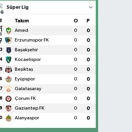
Süper Lig
#
Takım
O
P
1
Amed
0
0
2
Erzurumspor FK
0
0
3
Başakşehir
0
0
4
Kocaelispor
0
0
5
Beşiktaş
0
0
6
Eyüpspor
0
0
7
Galatasaray
0
0
8
Çorum FK
0
0
9
Gaziantep FK
0
0
0
Alanyaspor
0
0