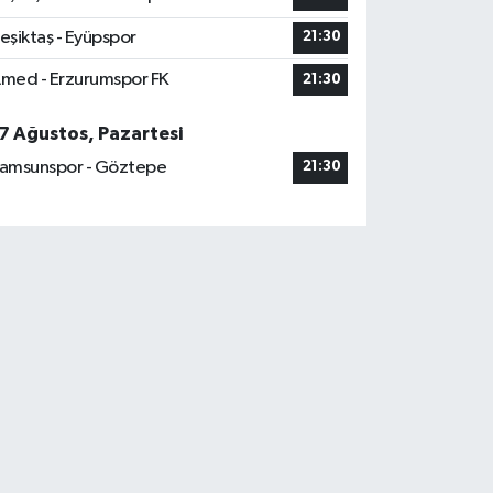
eşiktaş - Eyüpspor
21:30
med - Erzurumspor FK
21:30
7 Ağustos, Pazartesi
amsunspor - Göztepe
21:30