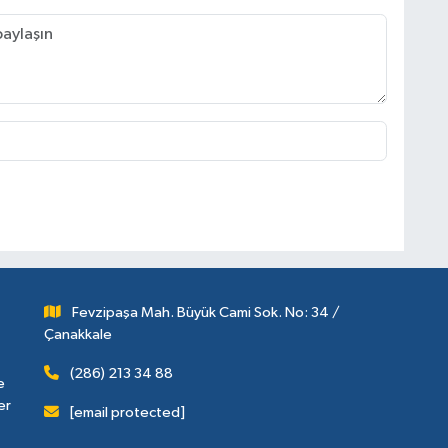
Fevzipaşa Mah. Büyük Cami Sok. No: 34 /
Çanakkale
(286) 213 34 88
e
er
[email protected]