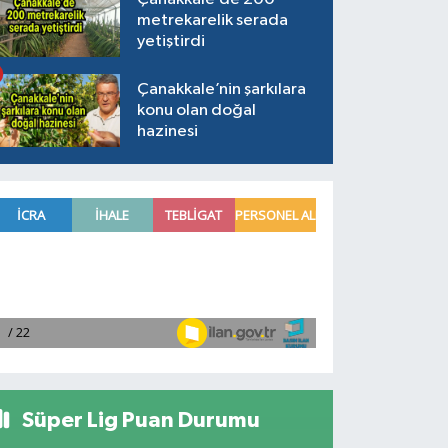
metrekarelik serada
yetiştirdi
Çanakkale’nin şarkılara
konu olan doğal
hazinesi
Süper Lig Puan Durumu