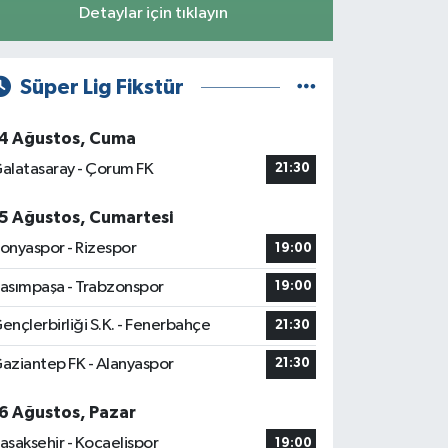
Detaylar için tıklayın
Süper Lig Fikstür
4 Ağustos, Cuma
alatasaray - Çorum FK
21:30
5 Ağustos, Cumartesi
onyaspor - Rizespor
19:00
asımpaşa - Trabzonspor
19:00
ençlerbirliği S.K. - Fenerbahçe
21:30
aziantep FK - Alanyaspor
21:30
6 Ağustos, Pazar
aşakşehir - Kocaelispor
19:00