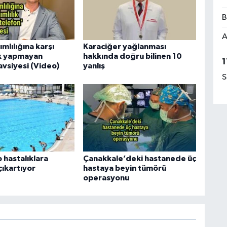
B
A
mlılığına karşı
Karaciğer yağlanması
ık yapmayan
hakkında doğru bilinen 10
1
avsiyesi (Video)
yanlış
S
 hastalıklara
Çanakkale’deki hastanede üç
çıkartıyor
hastaya beyin tümörü
operasyonu