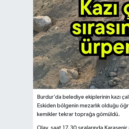
Burdur’da belediye ekiplerinin kazı çal
Eskiden bölgenin mezarlık olduğu öğre
kemikler tekrar toprağa gömüldü.
Olay, saat 17.30 sıralarında Karaseni