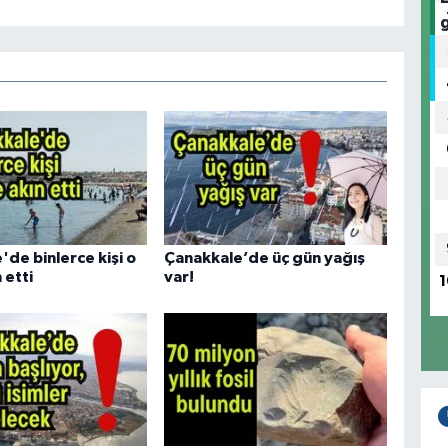
de binlerce kişi o
Çanakkale’de üç gün yağış
 etti
var!
1