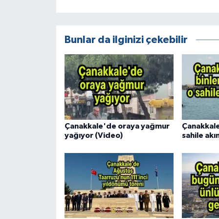
Bunlar da ilginizi çekebilir
Çanakkale'de oraya yağmur
Çanakkale'
yağıyor (Video)
sahile akın