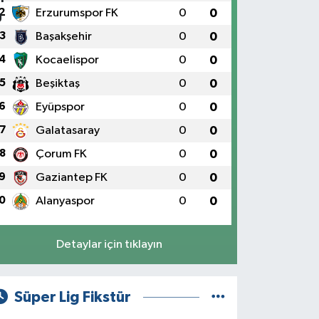
2
Erzurumspor FK
0
0
3
Başakşehir
0
0
4
Kocaelispor
0
0
5
Beşiktaş
0
0
6
Eyüpspor
0
0
7
Galatasaray
0
0
8
Çorum FK
0
0
9
Gaziantep FK
0
0
0
Alanyaspor
0
0
Detaylar için tıklayın
Süper Lig Fikstür