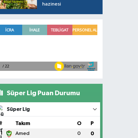
hazinesi
Süper Lig Puan Durumu
Süper Lig
#
Takım
O
P
1
Amed
0
0