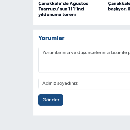
Çanakkale’de Ağustos
Çanakkal
Taarruzu'nun 111’inci
başlıyor, 
yıldönümü töreni
Yorumlar
Gönder