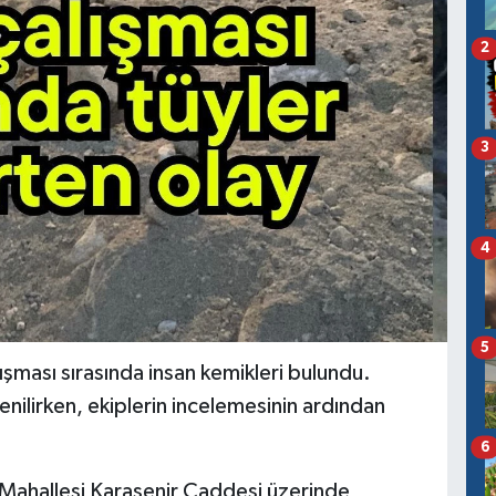
2
3
4
5
ışması sırasında insan kemikleri bulundu.
nilirken, ekiplerin incelemesinin ardından
6
r Mahallesi Karasenir Caddesi üzerinde