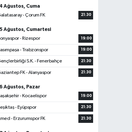
4 Ağustos, Cuma
alatasaray - Çorum FK
21:30
5 Ağustos, Cumartesi
onyaspor - Rizespor
19:00
asımpaşa - Trabzonspor
19:00
ençlerbirliği S.K. - Fenerbahçe
21:30
aziantep FK - Alanyaspor
21:30
6 Ağustos, Pazar
aşakşehir - Kocaelispor
19:00
eşiktaş - Eyüpspor
21:30
med - Erzurumspor FK
21:30