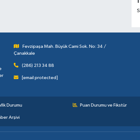
1
S
Fevzipaşa Mah. Büyük Cami Sok. No: 34 /
Çanakkale
(286) 213 34 88
e
er
[email protected]
afik Durumu
Puan Durumu ve Fikstür
ber Arşivi