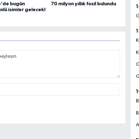
e’de bugün
70 milyon yıllık fosil bulundu
1
ünlü isimler gelecek!
G
1
K
K
G
G
1
B
B
A