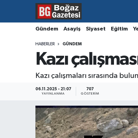
Asayiş
Hava Durumu
Gündem
Asayiş
Siyaset
Eğitim
Y
Eğitim
Trafik Durumu
HABERLER
GÜNDEM
Kazı çalışmas
Ekonomi
Süper Lig Puan Durumu ve Fikstür
Gündem
Tüm Manşetler
Kazı çalışmaları sırasında bulu
Kültür ve Sanat
Son Dakika Haberleri
06.11.2025 - 21:07
707
YAYINLANMA
GÖSTERIM
Magazin
Haber Arşivi
Resmi İlanlar
Sağlık