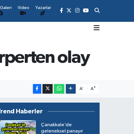
Galeri
Video
Yazarlar
ürperten olay
-
+
A
A
Trend Haberler
Çanakkale’de
geleneksel panayır