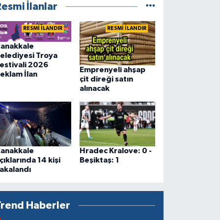
esmi İlanlar
RESMİ İLANDIR
RESMİ İLANDIR
anakkale
elediyesi Troya
estivali 2026
Emprenyeli ahşap
eklam İlan
çit direği satın
alınacak
anakkale
Hradec Kralove: 0 -
çıklarında 14 kişi
Beşiktaş: 1
akalandı
Trend Haberler