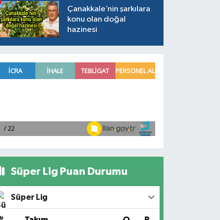
Çanakkale’nin şarkılara
konu olan doğal
hazinesi
Süper Lig Puan Durumu
Süper Lig
#
Takım
O
P