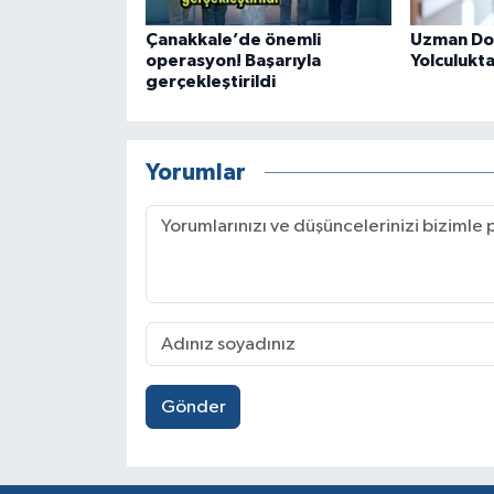
Çanakkale’de önemli
Uzman Dok
operasyon! Başarıyla
Yolculukta 
gerçekleştirildi
Yorumlar
Gönder