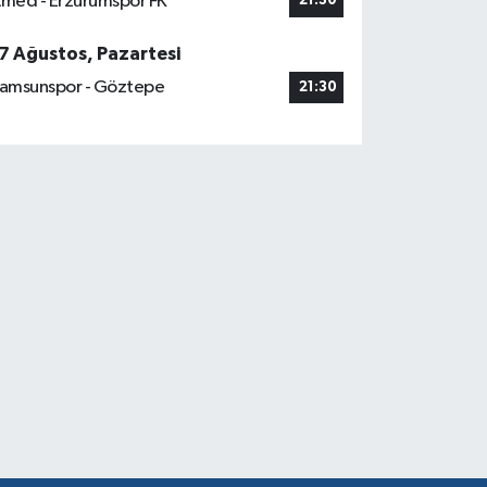
med - Erzurumspor FK
21:30
7 Ağustos, Pazartesi
amsunspor - Göztepe
21:30