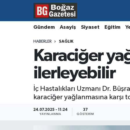
Asayiş
Hava Durumu
Gündem
Asayiş
Siyaset
Eğitim
Y
Eğitim
Trafik Durumu
HABERLER
SAĞLIK
Karaciğer ya
Ekonomi
Süper Lig Puan Durumu ve Fikstür
Gündem
Tüm Manşetler
ilerleyebilir
Kültür ve Sanat
Son Dakika Haberleri
İç Hastalıkları Uzmanı Dr. Büşr
karaciğer yağlanmasına karşı 
Magazin
Haber Arşivi
24.07.2025 - 11:24
37
Resmi İlanlar
YAYINLANMA
GÖSTERIM
Sağlık