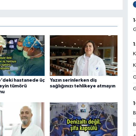
1
G
1
K
K
G
’deki hastanede üç
Yazın serinlerken diş
eyin tümörü
sağlığınızı tehlikeye atmayın
G
nu
1
B
B