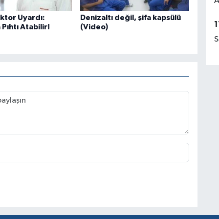
A
tor Uyardı:
Denizaltı değil, şifa kapsülü
1
Pıhtı Atabilir!
(Video)
S