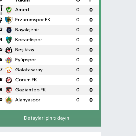
1
Amed
0
0
2
Erzurumspor FK
0
0
3
Başakşehir
0
0
4
Kocaelispor
0
0
5
Beşiktaş
0
0
6
Eyüpspor
0
0
7
Galatasaray
0
0
8
Çorum FK
0
0
9
Gaziantep FK
0
0
0
Alanyaspor
0
0
Detaylar için tıklayın