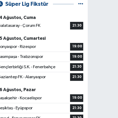
Süper Lig Fikstür
4 Ağustos, Cuma
alatasaray - Çorum FK
21:30
5 Ağustos, Cumartesi
onyaspor - Rizespor
19:00
asımpaşa - Trabzonspor
19:00
ençlerbirliği S.K. - Fenerbahçe
21:30
aziantep FK - Alanyaspor
21:30
6 Ağustos, Pazar
aşakşehir - Kocaelispor
19:00
eşiktaş - Eyüpspor
21:30