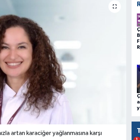
R
Ç
B
F
R
Ç
a
y
ızla artan karaciğer yağlanmasına karşı
1