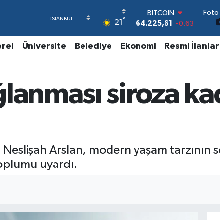
BITCOIN
Foto 
64.225,61
-0.63
°
21
DOLAR
47,7143
0.16
erel
Üniversite
Belediye
Ekonomi
Resmi İlanlar
EURO
55,0317
-0.02
STERLİN
64,2463
0.07
ğlanması siroza ka
GRAM ALTIN
6510.40
0.45
BİST100
13.799
70
a Neslişah Arslan, modern yaşam tarzının s
toplumu uyardı.