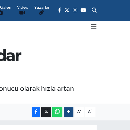
Galeri
Video
Yazarlar
dar
onucu olarak hızla artan
-
+
A
A