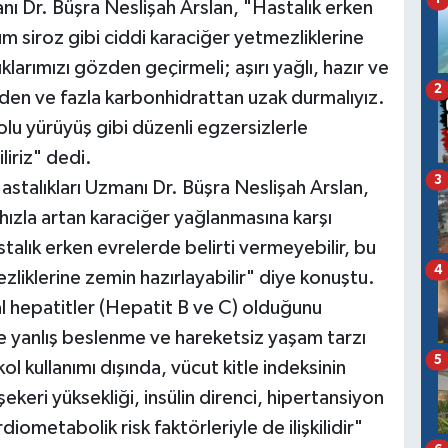
anı Dr. Büşra Neslişah Arslan, "Hastalık erken
um siroz gibi ciddi karaciğer yetmezliklerine
klarımızı gözden geçirmeli; aşırı yağlı, hazır ve
2
rden ve fazla karbonhidrattan uzak durmalıyız.
u yürüyüş gibi düzenli egzersizlerle
iriz" dedi.
3
stalıkları Uzmanı Dr. Büşra Neslişah Arslan,
ızla artan karaciğer yağlanmasına karşı
alık erken evrelerde belirti vermeyebilir, bu
4
zliklerine zemin hazırlayabilir" diye konuştu.
al hepatitler (Hepatit B ve C) olduğunu
 yanlış beslenme ve hareketsiz yaşam tarzı
5
l kullanımı dışında, vücut kitle indeksinin
 şekeri yüksekliği, insülin direnci, hipertansiyon
iometabolik risk faktörleriyle de ilişkilidir"