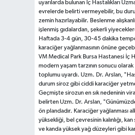
uyarılarda bulunan İç Hastalıkları Uzm
evrelerde belirti vermeyebilir, bu dur
zemin hazırlayabilir. Beslenme alışkanlı
işlenmiş gıdalardan, şekerli yiyecekle
Haftada 3-4 gün, 30-45 dakika tempol
karaciğer yağlanmasının önüne geçebil
VM Medical Park Bursa Hastanesi İç Ha
modern yaşam tarzının sonucu olarak h
toplumu uyardı. Uzm. Dr. Arslan, "Hast
durum siroz gibi ciddi karaciğer yetme
Geçmişte sirozun en sık nedeninin vir
belirten Uzm. Dr. Arslan, "Günümüzde
ön plandadır. Karaciğer yağlanması alko
yüksekliği, bel çevresinin kalınlığı, kan
ve kanda yüksek yağ düzeyleri gibi kard