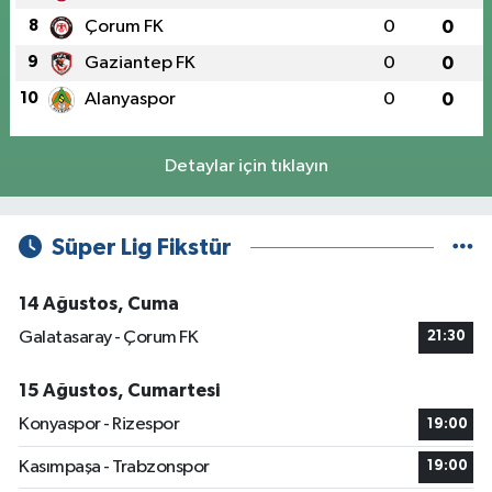
8
Çorum FK
0
0
9
Gaziantep FK
0
0
10
Alanyaspor
0
0
Detaylar için tıklayın
Süper Lig Fikstür
14 Ağustos, Cuma
Galatasaray - Çorum FK
21:30
15 Ağustos, Cumartesi
Konyaspor - Rizespor
19:00
Kasımpaşa - Trabzonspor
19:00