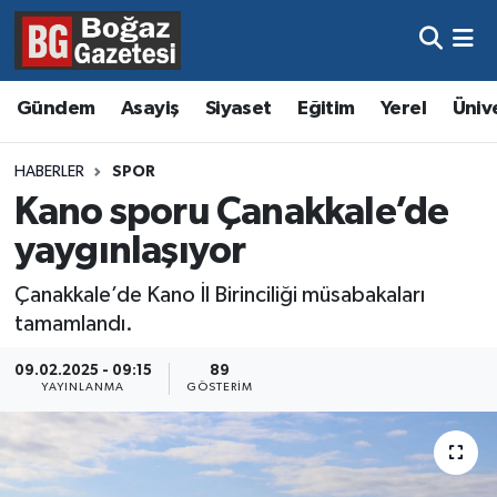
Asayiş
Hava Durumu
Gündem
Asayiş
Siyaset
Eğitim
Yerel
Üniv
Eğitim
Trafik Durumu
HABERLER
SPOR
Ekonomi
Süper Lig Puan Durumu ve Fikstür
Kano sporu Çanakkale’de
yaygınlaşıyor
Gündem
Tüm Manşetler
Çanakkale’de Kano İl Birinciliği müsabakaları
Kültür ve Sanat
Son Dakika Haberleri
tamamlandı.
Magazin
Haber Arşivi
09.02.2025 - 09:15
89
YAYINLANMA
GÖSTERIM
Resmi İlanlar
Sağlık