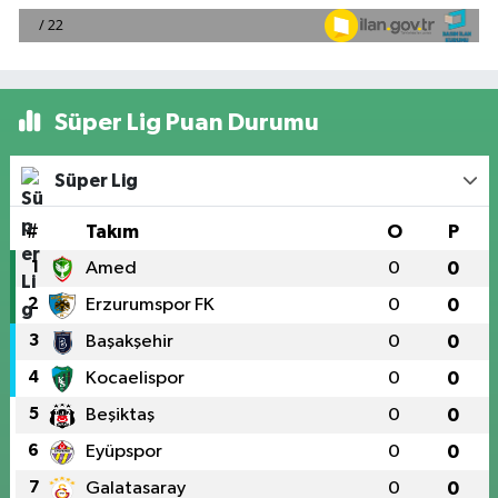
Süper Lig Puan Durumu
Süper Lig
#
Takım
O
P
1
Amed
0
0
2
Erzurumspor FK
0
0
3
Başakşehir
0
0
4
Kocaelispor
0
0
5
Beşiktaş
0
0
6
Eyüpspor
0
0
7
Galatasaray
0
0