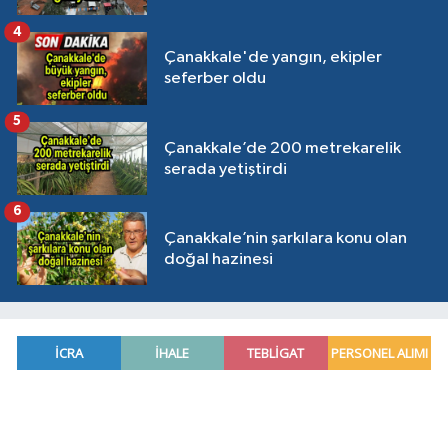
4
Çanakkale'de yangın, ekipler
seferber oldu
5
Çanakkale’de 200 metrekarelik
serada yetiştirdi
6
Çanakkale’nin şarkılara konu olan
doğal hazinesi