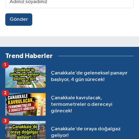
Gönder
Trend Haberler
1
Çanakkale’de geleneksel panayır
başlıyor, 4 gün sürecek!
2
Çanakkale kavrulacak,
termometreler o dereceyi
görecek!
3
Çanakkale’de oraya doğalgaz
geliyor!