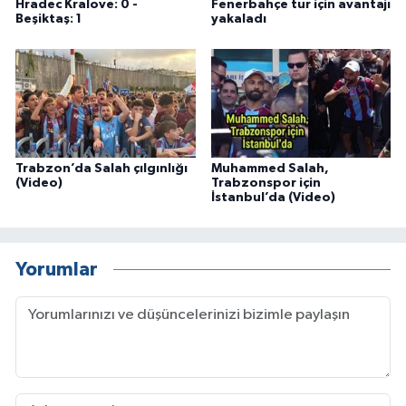
Hradec Kralove: 0 -
Fenerbahçe tur için avantajı
Beşiktaş: 1
yakaladı
Trabzon’da Salah çılgınlığı
Muhammed Salah,
(Video)
Trabzonspor için
İstanbul’da (Video)
Yorumlar