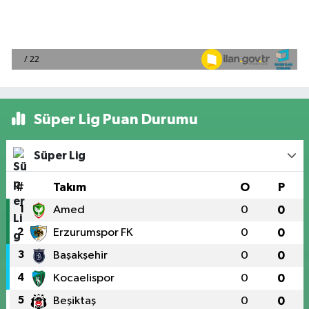
Süper Lig Puan Durumu
Süper Lig
#
Takım
O
P
1
Amed
0
0
2
Erzurumspor FK
0
0
3
Başakşehir
0
0
4
Kocaelispor
0
0
5
Beşiktaş
0
0