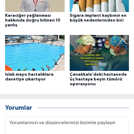
Karaciğer yağlanması
Sigara implant kaybının en
hakkında doğru bilinen 10
büyük nedenlerinden biri
yanlış
Islak mayo hastalıklara
Çanakkale’deki hastanede
davetiye çıkartıyor
üç hastaya beyin tümörü
operasyonu
Yorumlar