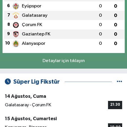
6
Eyüpspor
0
0
7
Galatasaray
0
0
8
Çorum FK
0
0
9
Gaziantep FK
0
0
10
Alanyaspor
0
0
Detaylar için tıklayın
Süper Lig Fikstür
14 Ağustos, Cuma
Galatasaray - Çorum FK
21:30
15 Ağustos, Cumartesi