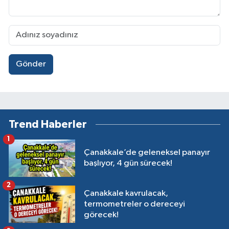
Gönder
Trend Haberler
1
Çanakkale’de geleneksel panayır
başlıyor, 4 gün sürecek!
2
Çanakkale kavrulacak,
termometreler o dereceyi
görecek!