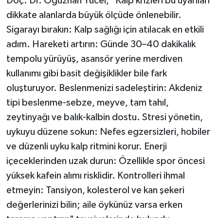
Doç. Dr. Oğuzhan Yücel, "Kalp krizleri bu uyarıları
dikkate alanlarda büyük ölçüde önlenebilir.
Sigarayı bırakın: Kalp sağlığı için atılacak en etkili
adım. Hareketi artırın: Günde 30–40 dakikalık
tempolu yürüyüş, asansör yerine merdiven
kullanımı gibi basit değişiklikler bile fark
oluşturuyor. Beslenmenizi sadeleştirin: Akdeniz
tipi beslenme-sebze, meyve, tam tahıl,
zeytinyağı ve balık-kalbin dostu. Stresi yönetin,
uykuyu düzene sokun: Nefes egzersizleri, hobiler
ve düzenli uyku kalp ritmini korur. Enerji
içeceklerinden uzak durun: Özellikle spor öncesi
yüksek kafein alımı risklidir. Kontrolleri ihmal
etmeyin: Tansiyon, kolesterol ve kan şekeri
değerlerinizi bilin; aile öykünüz varsa erken