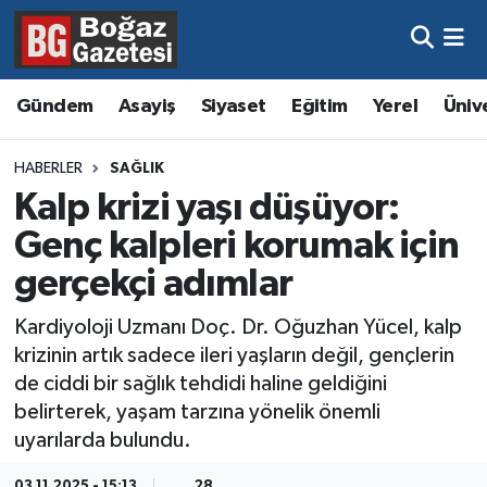
Asayiş
Hava Durumu
Gündem
Asayiş
Siyaset
Eğitim
Yerel
Üniv
Eğitim
Trafik Durumu
HABERLER
SAĞLIK
Ekonomi
Süper Lig Puan Durumu ve Fikstür
Kalp krizi yaşı düşüyor:
Genç kalpleri korumak için
Gündem
Tüm Manşetler
gerçekçi adımlar
Kültür ve Sanat
Son Dakika Haberleri
Kardiyoloji Uzmanı Doç. Dr. Oğuzhan Yücel, kalp
krizinin artık sadece ileri yaşların değil, gençlerin
Magazin
Haber Arşivi
de ciddi bir sağlık tehdidi haline geldiğini
belirterek, yaşam tarzına yönelik önemli
Resmi İlanlar
uyarılarda bulundu.
Sağlık
03.11.2025 - 15:13
28