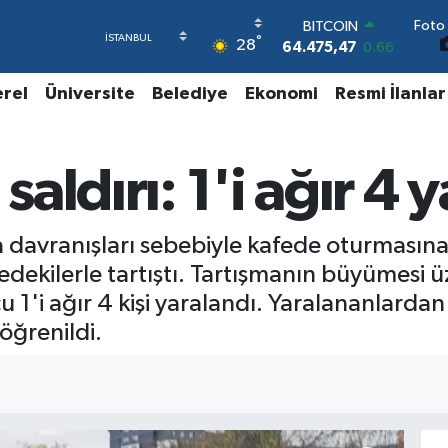
BITCOIN
Foto 
64.475,47
0.66
°
28
DOLAR
47,5986
0.06
erel
Üniversite
Belediye
Ekonomi
Resmi İlanlar
EURO
55,0700
0.1
STERLİN
64,2438
0.21
saldırı: 1'i ağır 4 y
GRAM ALTIN
6518.23
0.39
BİST100
a davranışları sebebiyle kafede oturmasına 
13.703
0
fedekilerle tartıştı. Tartışmanın büyümesi ü
u 1'i ağır 4 kişi yaralandı. Yaralananlardan
öğrenildi.