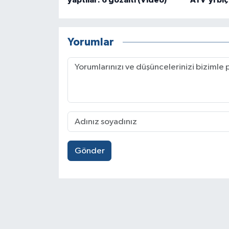
yaptılar: 6 gözaltı (Video)
ATV’yi biç
Yorumlar
Gönder