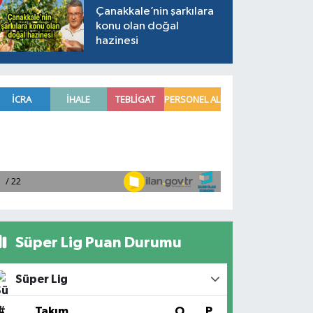
Çanakkale’nin şarkılara
konu olan doğal
hazinesi
Süper Lig Puan Durumu
Süper Lig
#
Takım
O
P