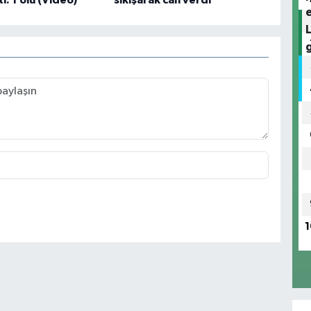
ti: 1 ölü (Video)
sıkışarak can verdi
1