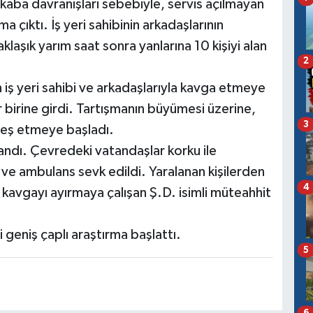
kaba davranışları sebebiyle, servis açılmayan
şma çıktı. İş yeri sahibinin arkadaşlarının
klaşık yarım saat sonra yanlarına 10 kişiyi alan
2
ş yeri sahibi ve arkadaşlarıyla kavga etmeye
 birine girdi. Tartışmanın büyümesi üzerine,
3
ateş etmeye başladı.
alandı. Çevredeki vatandaşlar korku ile
 ve ambulans sevk edildi. Yaralanan kişilerden
4
e kavgayı ayırmaya çalışan Ş.D. isimli müteahhit
i geniş çaplı araştırma başlattı.
5
6