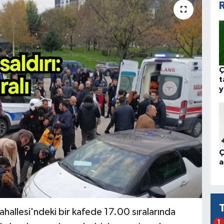
R
Ç
t
y
Ç
a
ahallesi'ndeki bir kafede 17.00 sıralarında
1