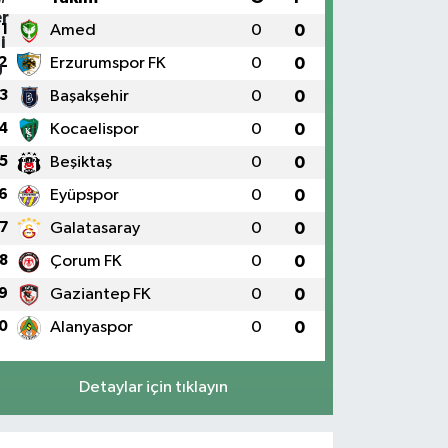
1
Amed
0
0
2
Erzurumspor FK
0
0
3
Başakşehir
0
0
4
Kocaelispor
0
0
5
Beşiktaş
0
0
6
Eyüpspor
0
0
7
Galatasaray
0
0
8
Çorum FK
0
0
9
Gaziantep FK
0
0
0
Alanyaspor
0
0
Detaylar için tıklayın