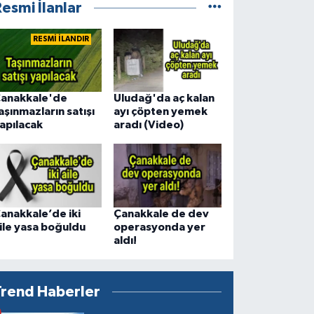
esmi İlanlar
RESMİ İLANDIR
anakkale'de
Uludağ'da aç kalan
aşınmazların satışı
ayı çöpten yemek
apılacak
aradı (Video)
anakkale’de iki
Çanakkale de dev
ile yasa boğuldu
operasyonda yer
aldı!
Trend Haberler