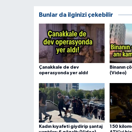
Bunlar da ilginizi çekebilir
Çanakkale de dev
Binanın ç
operasyonda yer aldı!
(Video)
Kadın kıyafeti giydirip şantaj
150 kilome