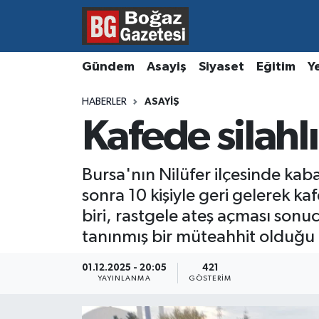
Asayiş
Hava Durumu
Gündem
Asayiş
Siyaset
Eğitim
Y
Eğitim
Trafik Durumu
HABERLER
ASAYIŞ
Kafede silahlı 
Ekonomi
Süper Lig Puan Durumu ve Fikstür
Gündem
Tüm Manşetler
Bursa'nın Nilüfer ilçesinde kab
sonra 10 kişiyle geri gelerek ka
Kültür ve Sanat
Son Dakika Haberleri
biri, rastgele ateş açması sonuc
tanınmış bir müteahhit olduğu 
Magazin
Haber Arşivi
01.12.2025 - 20:05
421
Resmi İlanlar
YAYINLANMA
GÖSTERIM
Sağlık