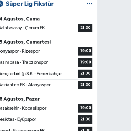
Süper Lig Fikstür
4 Ağustos, Cuma
alatasaray - Çorum FK
21:30
5 Ağustos, Cumartesi
onyaspor - Rizespor
19:00
asımpaşa - Trabzonspor
19:00
ençlerbirliği S.K. - Fenerbahçe
21:30
aziantep FK - Alanyaspor
21:30
6 Ağustos, Pazar
aşakşehir - Kocaelispor
19:00
eşiktaş - Eyüpspor
21:30
med - Erzurumspor FK
21:30