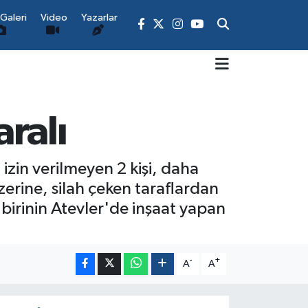
Galeri
Video
Yazarlar
aralı
izin verilmeyen 2 kişi, daha
zerine, silah çeken taraflardan
 birinin Atevler'de inşaat yapan
-
+
A
A