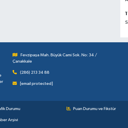
1
S
Fevzipaşa Mah. Büyük Cami Sok. No: 34 /
Çanakkale
(286) 213 34 88
e
er
[email protected]
afik Durumu
Puan Durumu ve Fikstür
ber Arşivi