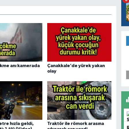
ökme anı kamerada
Çanakkale’de yürek yakan
olay
tre hızla geldi,
Traktör ile römork arasına