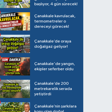
başlıyor, 4 gün sürecek!
Çanakkale kavrulacak,
termometreler o
dereceyi görecek!
Çanakkale’de oraya
doğalgaz geliyor!
Çanakkale'de yangın,
ekipler seferber oldu
Çanakkale’de 200
metrekarelik serada
yetiştirdi
Çanakkale’nin şarkılara
konu olan doğal