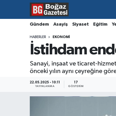
Asayiş
Hava Durumu
Gündem
Asayiş
Siyaset
Eğitim
Y
Eğitim
Trafik Durumu
HABERLER
EKONOMI
İstihdam endek
Ekonomi
Süper Lig Puan Durumu ve Fikstür
Gündem
Tüm Manşetler
Sanayi, inşaat ve ticaret-hizmet
önceki yılın aynı çeyreğine göre
Kültür ve Sanat
Son Dakika Haberleri
22.05.2025 - 10:11
17
Magazin
Haber Arşivi
YAYINLANMA
GÖSTERIM
Resmi İlanlar
Sağlık