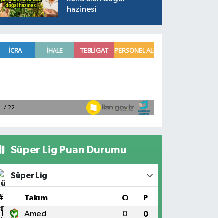
hazinesi
Süper Lig Puan Durumu
Süper Lig
#
Takım
O
P
1
Amed
0
0