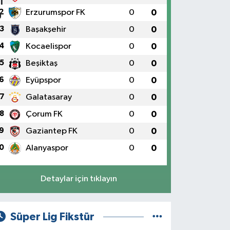
2
Erzurumspor FK
0
0
3
Başakşehir
0
0
4
Kocaelispor
0
0
5
Beşiktaş
0
0
6
Eyüpspor
0
0
7
Galatasaray
0
0
8
Çorum FK
0
0
9
Gaziantep FK
0
0
0
Alanyaspor
0
0
Detaylar için tıklayın
Süper Lig Fikstür