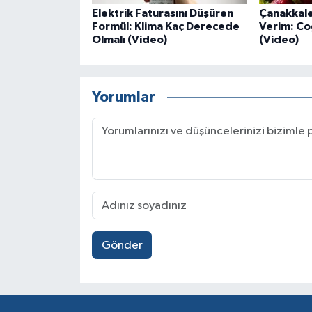
Elektrik Faturasını Düşüren
Çanakkale
Formül: Klima Kaç Derecede
Verim: Coğ
Olmalı (Video)
(Video)
Yorumlar
Gönder