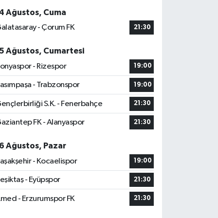
4 Ağustos, Cuma
alatasaray - Çorum FK
21:30
5 Ağustos, Cumartesi
onyaspor - Rizespor
19:00
asımpaşa - Trabzonspor
19:00
ençlerbirliği S.K. - Fenerbahçe
21:30
aziantep FK - Alanyaspor
21:30
6 Ağustos, Pazar
aşakşehir - Kocaelispor
19:00
eşiktaş - Eyüpspor
21:30
med - Erzurumspor FK
21:30