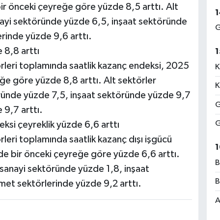
bir önceki çeyreğe göre yüzde 8,5 arttı. Alt
1
nayi sektöründe yüzde 6,5, inşaat sektöründe
G
rinde yüzde 9,6 arttı.
 8,8 arttı
1
örleri toplamında saatlik kazanç endeksi, 2025
K
eğe göre yüzde 8,8 arttı. Alt sektörler
K
ründe yüzde 7,5, inşaat sektöründe yüzde 9,7
G
 9,7 arttı.
G
eksi çeyreklik yüzde 6,6 arttı
rleri toplamında saatlik kazanç dışı işgücü
1
nde bir önceki çeyreğe göre yüzde 6,6 arttı.
B
 sanayi sektöründe yüzde 1,8, inşaat
B
met sektörlerinde yüzde 9,2 arttı.
A