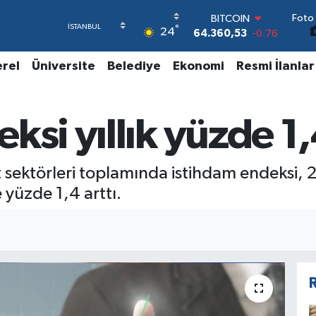
64.360,53
-0.76
Foto 
DOLAR
°
24
47,7143
0.16
EURO
erel
Üniversite
Belediye
Ekonomi
Resmi İlanlar
55,0317
-0.02
STERLİN
64,2463
0.07
GRAM ALTIN
si yıllık yüzde 1,4
6574.81
1.44
BİST100
13.799
70
 sektörleri toplamında istihdam endeksi, 20
 yüzde 1,4 arttı.
R