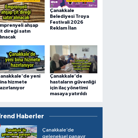
Çanakkale
Belediyesi Troya
Festivali 2026
mprenyeli ahşap
Reklam İlan
it direği satın
lınacak
anakkale'de yeni
Çanakkale’de
ina hizmete
hastaların güvenliği
azırlanıyor
için ilaç yönetimi
masaya yatırıldı
Trend Haberler
Çanakkale’de
geleneksel panayır