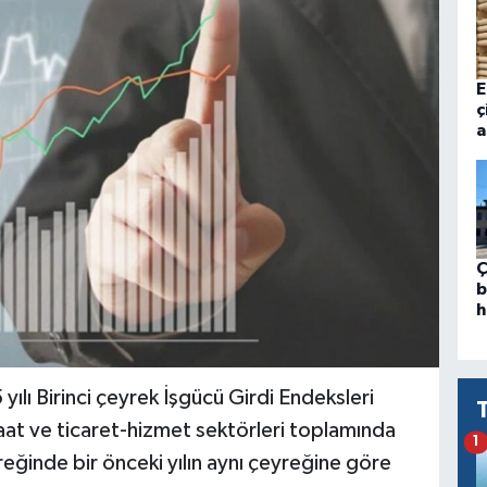
E
ç
a
Ç
b
h
yılı Birinci çeyrek İşgücü Girdi Endeksleri
nşaat ve ticaret-hizmet sektörleri toplamında
1
reğinde bir önceki yılın aynı çeyreğine göre