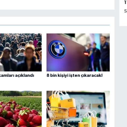
1
S
akamları açıklandı
8 bin kişiyi işten çıkaracak!