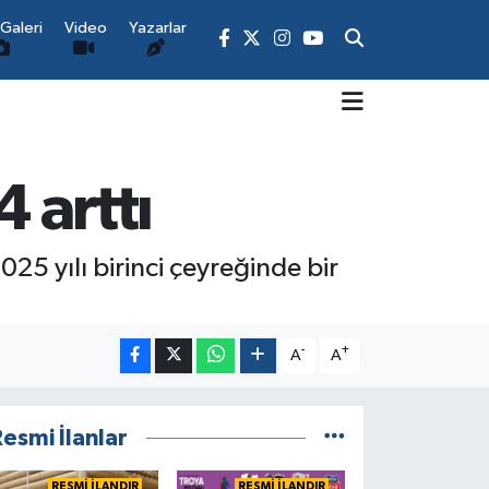
Galeri
Video
Yazarlar
 arttı
25 yılı birinci çeyreğinde bir
-
+
A
A
esmi İlanlar
RESMİ İLANDIR
RESMİ İLANDIR