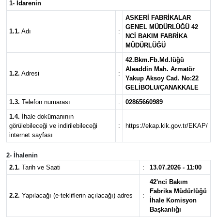
1- İdarenin
ASKERİ FABRİKALAR
GENEL MÜDÜRLÜĞÜ 42
1.1.
Adı
:
NCİ BAKIM FABRİKA
MÜDÜRLÜĞÜ
42.Bkm.Fb.Md.lüğü
Aleaddin Mah. Armatör
1.2.
Adresi
:
Yakup Aksoy Cad. No:22
GELİBOLU/ÇANAKKALE
1.3.
Telefon numarası
:
02865660989
1.4.
İhale dokümanının
görülebileceği ve indirilebileceği
:
https://ekap.kik.gov.tr/EKAP/
internet sayfası
2- İhalenin
2.1.
Tarih ve Saati
:
13.07.2026 - 11:00
42'nci Bakım
Fabrika Müdürlüğü
2.2.
Yapılacağı (e-tekliflerin açılacağı) adres
:
İhale Komisyon
Başkanlığı