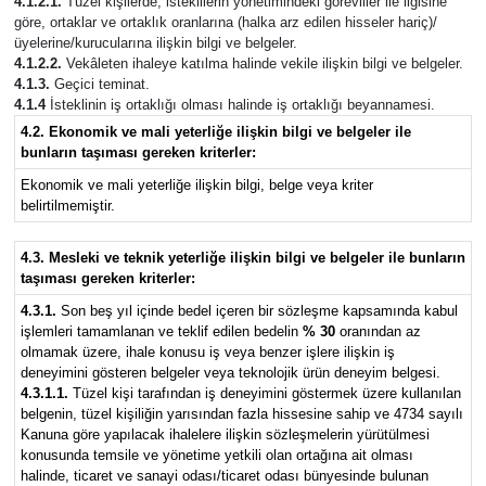
4.1.2.1.
Tüzel kişilerde; isteklilerin yönetimindeki görevliler ile ilgisine
göre, ortaklar ve ortaklık oranlarına (halka arz edilen hisseler hariç)/
üyelerine/kurucularına ilişkin bilgi ve belgeler.
4.1.2.2.
Vekâleten ihaleye katılma halinde vekile ilişkin bilgi ve belgeler.
4.1.3.
Geçici teminat.
4.1.4
İsteklinin iş ortaklığı olması halinde iş ortaklığı beyannamesi.
4.2. Ekonomik ve mali yeterliğe ilişkin bilgi ve belgeler ile
bunların taşıması gereken kriterler:
Ekonomik ve mali yeterliğe ilişkin bilgi, belge veya kriter
belirtilmemiştir.
4.3. Mesleki ve teknik yeterliğe ilişkin bilgi ve belgeler ile bunların
taşıması gereken kriterler:
4.3.1.
Son beş yıl içinde bedel içeren bir sözleşme kapsamında kabul
işlemleri tamamlanan ve teklif edilen bedelin
% 30
oranından az
olmamak üzere, ihale konusu iş veya benzer işlere ilişkin iş
deneyimini gösteren belgeler veya teknolojik ürün deneyim belgesi.
4.3.1.1.
Tüzel kişi tarafından iş deneyimini göstermek üzere kullanılan
belgenin, tüzel kişiliğin yarısından fazla hissesine sahip ve 4734 sayılı
Kanuna göre yapılacak ihalelere ilişkin sözleşmelerin yürütülmesi
konusunda temsile ve yönetime yetkili olan ortağına ait olması
halinde, ticaret ve sanayi odası/ticaret odası bünyesinde bulunan