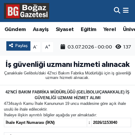
Asayiş
Hava Durumu
Gündem
Asayiş
Siyaset
Eğitim
Yerel
Üniv
Eğitim
Trafik Durumu
Paylaş
-
+
03.07.2026 - 00:00
137
A
A
Ekonomi
Süper Lig Puan Durumu ve Fikstür
İş güvenliği uzmanı hizmeti alınacak
Gündem
Tüm Manşetler
Çanakkale Gelibolu'daki 42'nci Bakım Fabrika Müdürlüğü için iş güvenliği
uzmanı hizmeti alınacak.
Kültür ve Sanat
Son Dakika Haberleri
42'NCİ BAKIM FABRİKA MÜDÜRLÜĞÜ (GELİBOLU/ÇANAKKALE) İŞ
GÜVENLİĞİ UZMANI HİZMET ALIMI
Magazin
Haber Arşivi
4734sayılı Kamu İhale Kanununun 19 uncu maddesine göre açık ihale
usulü ile ihale edilecektir.
Resmi İlanlar
İhaleye ilişkin ayrıntılı bilgiler aşağıda yer almaktadır:
İhale Kayıt Numarası (İKN)
:
2026/1153040
Sağlık