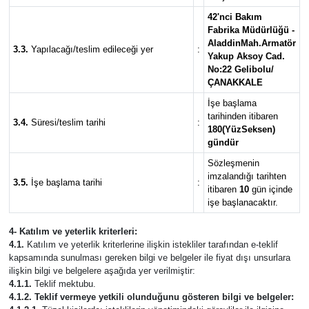
42'nci Bakım
Fabrika Müdürlüğü -
AladdinMah.Armatör
3.3.
Yapılacağı/teslim edileceği yer
:
Yakup Aksoy Cad.
No:22 Gelibolu/
ÇANAKKALE
İşe başlama
tarihinden itibaren
3.4.
Süresi/teslim tarihi
:
180(YüzSeksen)
gündür
Sözleşmenin
imzalandığı tarihten
3.5.
İşe başlama tarihi
:
itibaren
10
gün içinde
işe başlanacaktır.
4- Katılım ve yeterlik kriterleri:
4.1.
Katılım ve yeterlik kriterlerine ilişkin istekliler tarafından e-teklif
kapsamında sunulması gereken bilgi ve belgeler ile fiyat dışı unsurlara
ilişkin bilgi ve belgelere aşağıda yer verilmiştir:
4.1.1.
Teklif mektubu.
4.1.2. Teklif vermeye yetkili olunduğunu gösteren bilgi ve belgeler: