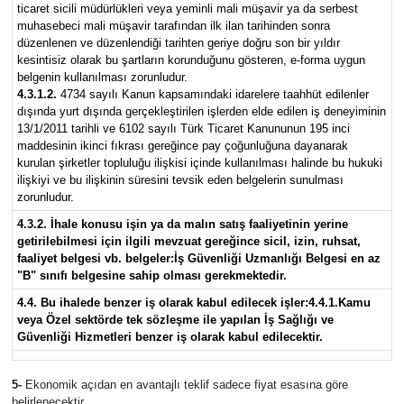
ticaret sicili müdürlükleri veya yeminli mali müşavir ya da serbest
muhasebeci mali müşavir tarafından ilk ilan tarihinden sonra
düzenlenen ve düzenlendiği tarihten geriye doğru son bir yıldır
kesintisiz olarak bu şartların korunduğunu gösteren, e-forma uygun
belgenin kullanılması zorunludur.
4.3.1.2.
4734 sayılı Kanun kapsamındaki idarelere taahhüt edilenler
dışında yurt dışında gerçekleştirilen işlerden elde edilen iş deneyiminin
13/1/2011 tarihli ve 6102 sayılı Türk Ticaret Kanununun 195 inci
maddesinin ikinci fıkrası gereğince pay çoğunluğuna dayanarak
kurulan şirketler topluluğu ilişkisi içinde kullanılması halinde bu hukuki
ilişkiyi ve bu ilişkinin süresini tevsik eden belgelerin sunulması
zorunludur.
4.3.2. İhale konusu işin ya da malın satış faaliyetinin yerine
getirilebilmesi için ilgili mevzuat gereğince sicil, izin, ruhsat,
faaliyet belgesi vb. belgeler:
İş Güvenliği Uzmanlığı Belgesi en az
"B" sınıfı belgesine sahip olması gerekmektedir.
4.4. Bu ihalede benzer iş olarak kabul edilecek işler:4.4.1.Kamu
veya Özel sektörde tek sözleşme ile yapılan İş Sağlığı ve
Güvenliği Hizmetleri benzer iş olarak kabul edilecektir.
5-
Ekonomik açıdan en avantajlı teklif sadece fiyat esasına göre
belirlenecektir.