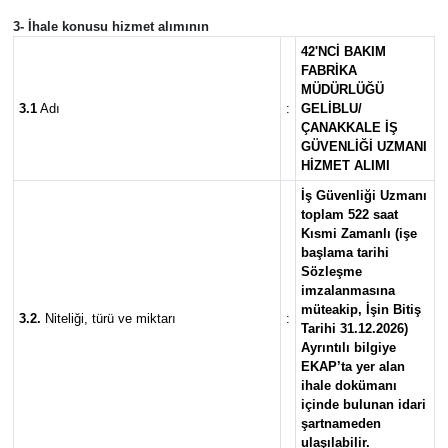
3- İhale konusu hizmet alımının
42'NCİ BAKIM
FABRİKA
MÜDÜRLÜĞÜ
3.1
Adı
:
GELİBLU/
ÇANAKKALE İŞ
GÜVENLİĞİ UZMANI
HİZMET ALIMI
İş Güvenliği Uzmanı
toplam 522 saat
Kısmi Zamanlı (işe
başlama tarihi
Sözleşme
imzalanmasına
müteakip, İşin Bitiş
3.2.
Niteliği, türü ve miktarı
:
Tarihi 31.12.2026)
Ayrıntılı bilgiye
EKAP’ta yer alan
ihale dokümanı
içinde bulunan idari
şartnameden
ulaşılabilir.