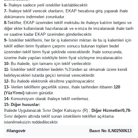
6-
İhaleye sadece yerli istekliler katılabilecektir.
7-
İhaleye teklif verecek olanların, EKAP hesabına giriş yaparak ihale
dokümanını indirmeleri zorunludur.
8-
Teklifler, EKAP üzerinden teklif mektubu ile ihaleye katılım belgesi ve
diğer ekler kullanılarak hazırlanacak ve e-imza ile imzalanarak ihale tarih
ve saatine kadar EKAP üzerinden gönderilecektir.
9-
İstekliler tekliflerini, her bir iş kaleminin miktarı ile bu iş kalemleri için
teklif edilen birim fiyatların çarpımı sonucu bulunan toplam bedel
üzerinden teklif birim fiyat şeklinde vereceklerdir. İhale sonucunda,
üzerine ihale yapılan istekliyle birim fiyat sözleşme imzalanacaktır.
10-
Bu ihalede, işin tamamı için teklif verilecektir.
11-
İstekliler teklif ettikleri bedelin %3’ünden az olmamak üzere kendi
belirleyecekleri tutarda geçici teminat vereceklerdir.
12-
Bu ihalede elektronik eksiltme yapılmayacaktır.
13-
Verilen tekliflerin geçerlilik süresi, ihale tarihinden itibaren
120
(YüzYirmi)
takvim günüdür.
14-
Konsorsiyum olarak ihaleye teklif verilemez.
15- Diğer hususlar:
İhalede Uygulanacak Sınır Değer Katsayısı (R) :
Diğer Hizmetler/0,78
-
Sınır değerin altında teklif sunan isteklilerin teklifleri açıklama
istenilmeksizin reddedilecektir.
#ilangovtr
Basın No ILN02500613