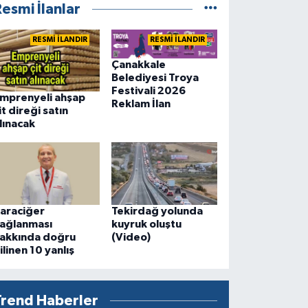
esmi İlanlar
RESMİ İLANDIR
RESMİ İLANDIR
Çanakkale
Belediyesi Troya
Festivali 2026
mprenyeli ahşap
Reklam İlan
it direği satın
lınacak
araciğer
Tekirdağ yolunda
ağlanması
kuyruk oluştu
akkında doğru
(Video)
ilinen 10 yanlış
Trend Haberler