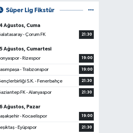
Süper Lig Fikstür
4 Ağustos, Cuma
alatasaray - Çorum FK
21:30
5 Ağustos, Cumartesi
onyaspor - Rizespor
19:00
asımpaşa - Trabzonspor
19:00
ençlerbirliği S.K. - Fenerbahçe
21:30
aziantep FK - Alanyaspor
21:30
6 Ağustos, Pazar
aşakşehir - Kocaelispor
19:00
eşiktaş - Eyüpspor
21:30