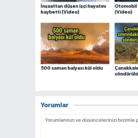
İnşaattan düşen işçi hayatını
Otomobil i
kaybetti (Video)
(Video)
500 saman balyası kül oldu
Çanakkale
söndürül
Yorumlar