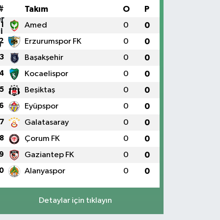
#
Takım
O
P
1
Amed
0
0
2
Erzurumspor FK
0
0
3
Başakşehir
0
0
4
Kocaelispor
0
0
5
Beşiktaş
0
0
6
Eyüpspor
0
0
7
Galatasaray
0
0
8
Çorum FK
0
0
9
Gaziantep FK
0
0
0
Alanyaspor
0
0
Detaylar için tıklayın