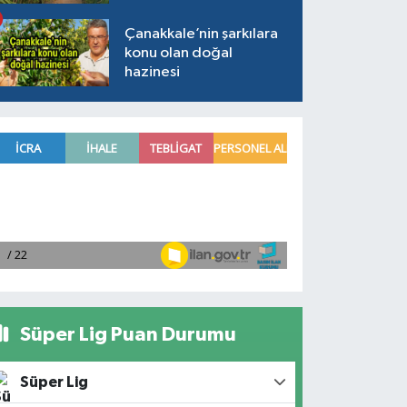
Çanakkale’nin şarkılara
konu olan doğal
hazinesi
Süper Lig Puan Durumu
Süper Lig