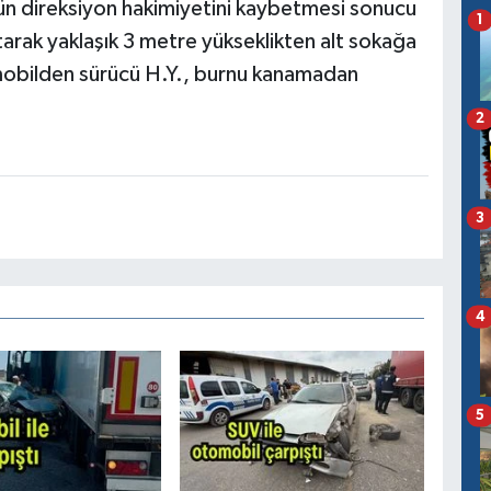
n direksiyon hakimiyetini kaybetmesi sonucu
1
tarak yaklaşık 3 metre yükseklikten alt sokağa
obilden sürücü H.Y., burnu kanamadan
2
3
4
5