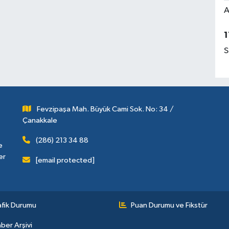
A
1
S
Fevzipaşa Mah. Büyük Cami Sok. No: 34 /
Çanakkale
(286) 213 34 88
e
er
[email protected]
afik Durumu
Puan Durumu ve Fikstür
ber Arşivi