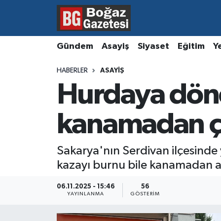
Asayiş
Hava Durumu
Gündem
Asayiş
Siyaset
Eğitim
Y
Eğitim
Trafik Durumu
HABERLER
ASAYIŞ
Hurdaya dön
Ekonomi
Süper Lig Puan Durumu ve Fikstür
Gündem
Tüm Manşetler
kanamadan çı
Kültür ve Sanat
Son Dakika Haberleri
Sakarya'nın Serdivan ilçesinde
kazayı burnu bile kanamadan at
Magazin
Haber Arşivi
06.11.2025 - 15:46
56
Resmi İlanlar
YAYINLANMA
GÖSTERIM
Sağlık