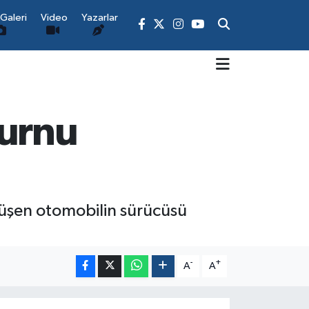
Galeri
Video
Yazarlar
urnu
düşen otomobilin sürücüsü
-
+
A
A