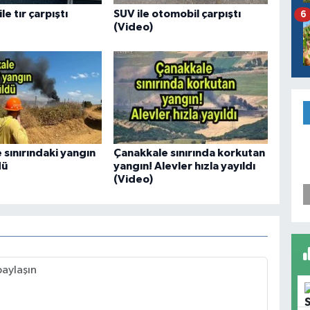
le tır çarpıştı
SUV ile otomobil çarpıştı
6
(Video)
 sınırındaki yangın
Çanakkale sınırında korkutan
dü
yangın! Alevler hızla yayıldı
(Video)