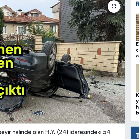
R
E
ç
a
K
y
h
b
eyir halinde olan H.Y. (24) idaresindeki 54