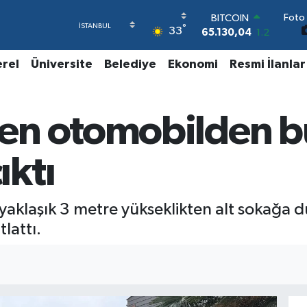
BITCOIN
Foto 
65.130,04
1.2
°
33
DOLAR
47,7106
0.17
erel
Üniversite
Belediye
Ekonomi
Resmi İlanlar
EURO
55,1652
0.27
STERLİN
64,4046
0.35
en otomobilden b
GRAM ALTIN
6648.99
2.59
BİST100
ktı
13.773
-19
 yaklaşık 3 metre yükseklikten alt sokağa 
lattı.