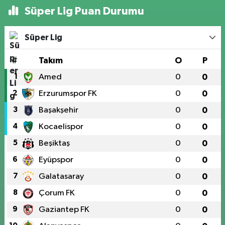
Süper Lig Puan Durumu
Süper Lig
#
Takım
O
P
1
Amed
0
0
2
Erzurumspor FK
0
0
3
Başakşehir
0
0
4
Kocaelispor
0
0
5
Beşiktaş
0
0
6
Eyüpspor
0
0
7
Galatasaray
0
0
8
Çorum FK
0
0
9
Gaziantep FK
0
0