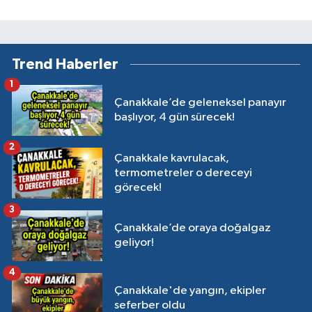
Trend Haberler
1
Çanakkale’de geleneksel panayır
başlıyor, 4 gün sürecek!
2
Çanakkale kavrulacak,
termometreler o dereceyi
görecek!
3
Çanakkale’de oraya doğalgaz
geliyor!
4
Çanakkale'de yangın, ekipler
seferber oldu