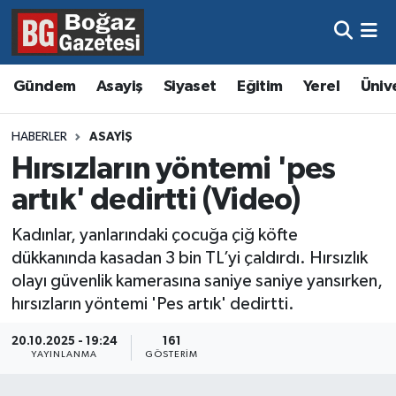
Asayiş
Hava Durumu
Gündem
Asayiş
Siyaset
Eğitim
Yerel
Üniv
Eğitim
Trafik Durumu
HABERLER
ASAYIŞ
Ekonomi
Süper Lig Puan Durumu ve Fikstür
Hırsızların yöntemi 'pes
artık' dedirtti (Video)
Gündem
Tüm Manşetler
Kadınlar, yanlarındaki çocuğa çiğ köfte
Kültür ve Sanat
Son Dakika Haberleri
dükkanında kasadan 3 bin TL’yi çaldırdı. Hırsızlık
olayı güvenlik kamerasına saniye saniye yansırken,
Magazin
Haber Arşivi
hırsızların yöntemi 'Pes artık' dedirtti.
Resmi İlanlar
20.10.2025 - 19:24
161
YAYINLANMA
GÖSTERIM
Sağlık