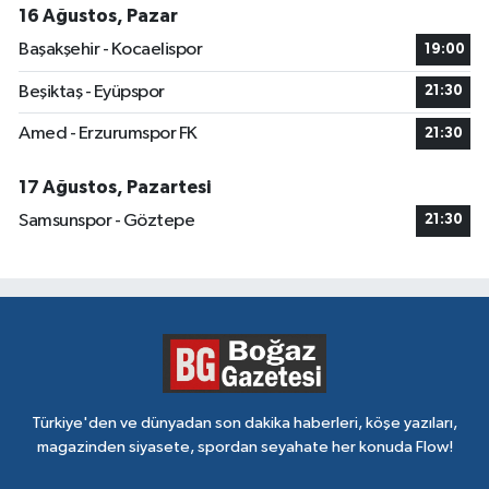
16 Ağustos, Pazar
Başakşehir - Kocaelispor
19:00
Beşiktaş - Eyüpspor
21:30
Amed - Erzurumspor FK
21:30
17 Ağustos, Pazartesi
Samsunspor - Göztepe
21:30
Türkiye'den ve dünyadan son dakika haberleri, köşe yazıları,
magazinden siyasete, spordan seyahate her konuda Flow!