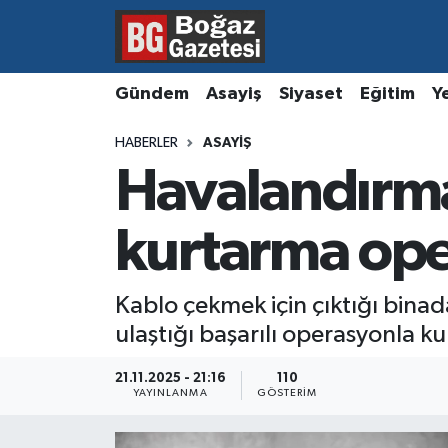
Asayiş
Hava Durumu
Gündem
Asayiş
Siyaset
Eğitim
Y
Eğitim
Trafik Durumu
HABERLER
ASAYIŞ
Havalandırm
Ekonomi
Süper Lig Puan Durumu ve Fikstür
Gündem
Tüm Manşetler
kurtarma op
Kültür ve Sanat
Son Dakika Haberleri
Kablo çekmek için çıktığı binad
ulaştığı başarılı operasyonla ku
Magazin
Haber Arşivi
21.11.2025 - 21:16
110
Resmi İlanlar
YAYINLANMA
GÖSTERIM
Sağlık