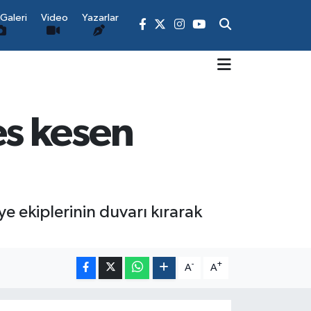
Galeri
Video
Yazarlar
s kesen
e ekiplerinin duvarı kırarak
-
+
A
A