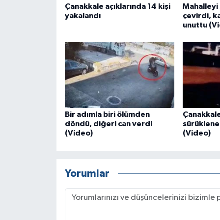
Çanakkale açıklarında 14 kişi
Mahalleyi 
yakalandı
çevirdi, k
unuttu (V
Bir adımla biri ölümden
Çanakkale
döndü, diğeri can verdi
sürüklenen
(Video)
(Video)
Yorumlar