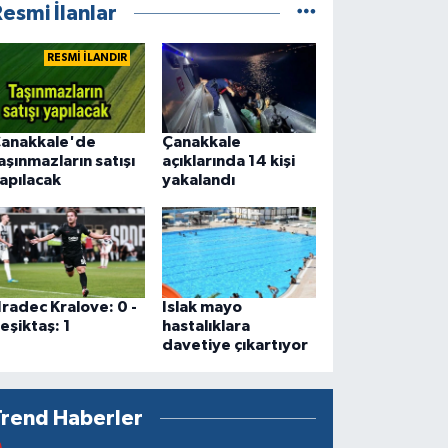
esmi İlanlar
RESMİ İLANDIR
anakkale'de
Çanakkale
aşınmazların satışı
açıklarında 14 kişi
apılacak
yakalandı
radec Kralove: 0 -
Islak mayo
eşiktaş: 1
hastalıklara
davetiye çıkartıyor
Trend Haberler