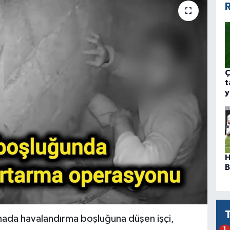
R
Ç
t
y
H
B
inada havalandırma boşluğuna düşen işçi,
1