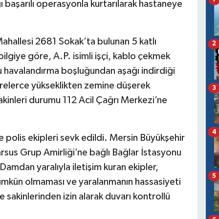
ığı başarılı operasyonla kurtarılarak hastaneye
 Mahallesi 2681 Sokak’ta bulunan 5 katlı
2
lgiye göre, A.P. isimli işçi, kablo çekmek
u havalandırma boşluğundan aşağı indirdiği
relerce yükseklikten zemine düşerek
3
akinleri durumu 112 Acil Çağrı Merkezi’ne
4
e polis ekipleri sevk edildi. Mersin Büyükşehir
Tarsus Grup Amirliği’ne bağlı Bağlar İstasyonu
 Damdan yaralıyla iletişim kuran ekipler,
5
ümkün olmaması ve yaralanmanın hassasiyeti
e sakinlerinden izin alarak duvarı kontrollü