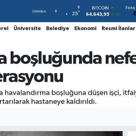
Foto 
BITCOIN
°
25
64.643,95
0.16
DOLAR
47,6006
0.06
erel
Üniversite
Belediye
Ekonomi
Resmi İlanlar
EURO
55,0250
0.02
STERLİN
a boşluğunda nefe
64,2398
0.2
GRAM ALTIN
6500.87
0.12
erasyonu
BİST100
13.799
70
a havalandırma boşluğuna düşen işçi, itfaiy
rtarılarak hastaneye kaldırıldı.