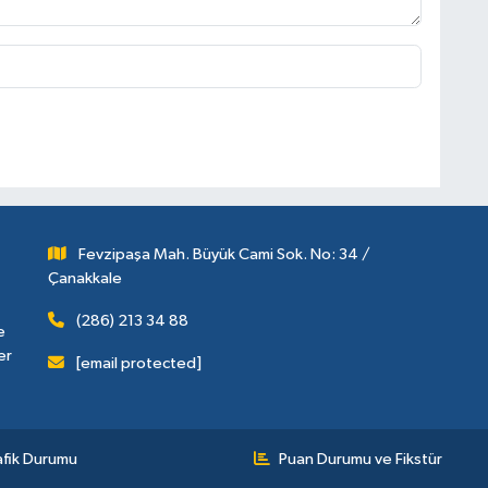
Fevzipaşa Mah. Büyük Cami Sok. No: 34 /
Çanakkale
(286) 213 34 88
e
er
[email protected]
afik Durumu
Puan Durumu ve Fikstür