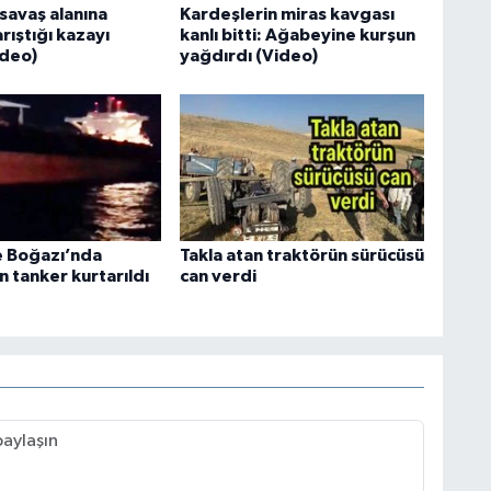
savaş alanına
Kardeşlerin miras kavgası
arıştığı kazayı
kanlı bitti: Ağabeyine kurşun
ideo)
yağdırdı (Video)
 Boğazı’nda
Takla atan traktörün sürücüsü
 tanker kurtarıldı
can verdi