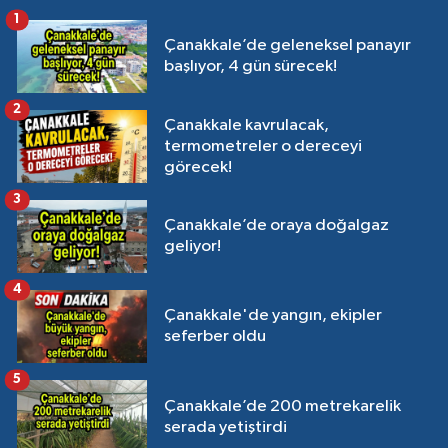
1
Çanakkale’de geleneksel panayır
başlıyor, 4 gün sürecek!
2
Çanakkale kavrulacak,
termometreler o dereceyi
görecek!
3
Çanakkale’de oraya doğalgaz
geliyor!
4
Çanakkale'de yangın, ekipler
seferber oldu
5
Çanakkale’de 200 metrekarelik
serada yetiştirdi