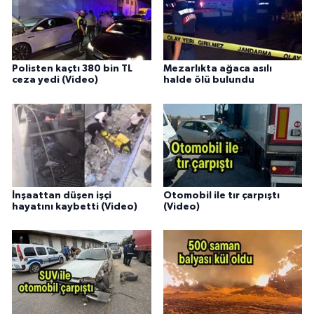
Polisten kaçtı 380 bin TL
Mezarlıkta ağaca asılı
ceza yedi (Video)
halde ölü bulundu
İnşaattan düşen işçi
Otomobil ile tır çarpıştı
hayatını kaybetti (Video)
(Video)