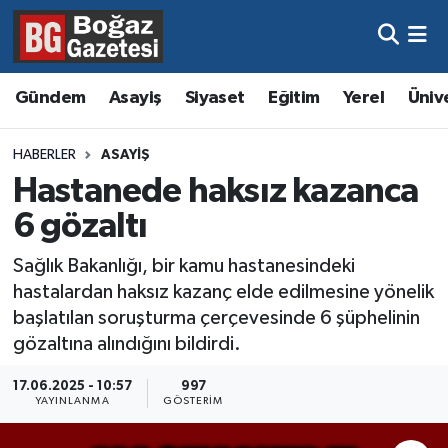
Asayiş
Hava Durumu
Gündem
Asayiş
Siyaset
Eğitim
Yerel
Üniv
Eğitim
Trafik Durumu
HABERLER
ASAYIŞ
Ekonomi
Süper Lig Puan Durumu ve Fikstür
Hastanede haksız kazanca
6 gözaltı
Gündem
Tüm Manşetler
Sağlık Bakanlığı, bir kamu hastanesindeki
Kültür ve Sanat
Son Dakika Haberleri
hastalardan haksız kazanç elde edilmesine yönelik
başlatılan soruşturma çerçevesinde 6 şüphelinin
Magazin
Haber Arşivi
gözaltına alındığını bildirdi.
Resmi İlanlar
17.06.2025 - 10:57
997
YAYINLANMA
GÖSTERIM
Sağlık