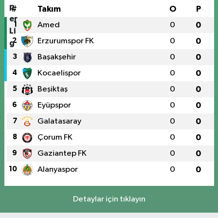
#
Takım
O
P
1
Amed
0
0
2
Erzurumspor FK
0
0
3
Başakşehir
0
0
4
Kocaelispor
0
0
5
Beşiktaş
0
0
6
Eyüpspor
0
0
7
Galatasaray
0
0
8
Çorum FK
0
0
9
Gaziantep FK
0
0
10
Alanyaspor
0
0
Detaylar için tıklayın