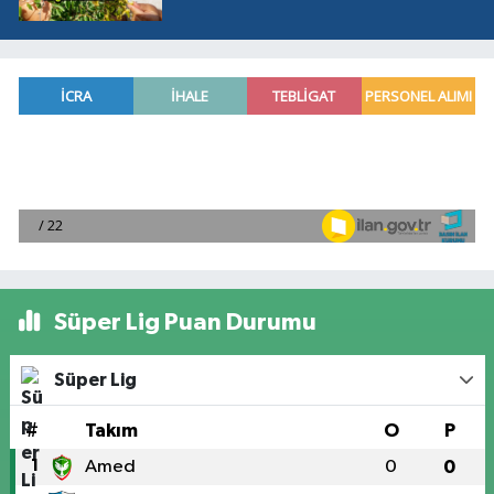
Süper Lig Puan Durumu
Süper Lig
#
Takım
O
P
1
Amed
0
0