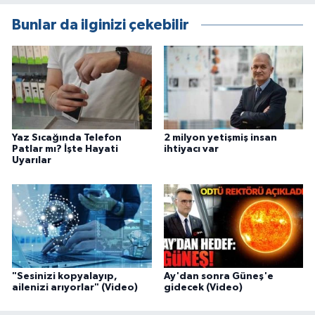
Bunlar da ilginizi çekebilir
Yaz Sıcağında Telefon
2 milyon yetişmiş insan
Patlar mı? İşte Hayati
ihtiyacı var
Uyarılar
"Sesinizi kopyalayıp,
Ay'dan sonra Güneş'e
ailenizi arıyorlar" (Video)
gidecek (Video)