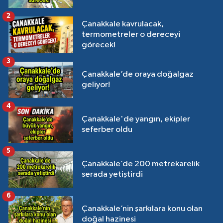
2
Çanakkale kavrulacak,
termometreler o dereceyi
görecek!
3
Çanakkale’de oraya doğalgaz
geliyor!
4
Çanakkale'de yangın, ekipler
seferber oldu
5
Çanakkale’de 200 metrekarelik
serada yetiştirdi
6
Çanakkale’nin şarkılara konu olan
doğal hazinesi