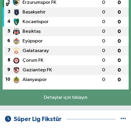
2
Erzurumspor FK
0
0
3
Başakşehir
0
0
4
Kocaelispor
0
0
5
Beşiktaş
0
0
6
Eyüpspor
0
0
7
Galatasaray
0
0
8
Çorum FK
0
0
9
Gaziantep FK
0
0
10
Alanyaspor
0
0
Detaylar için tıklayın
Süper Lig Fikstür