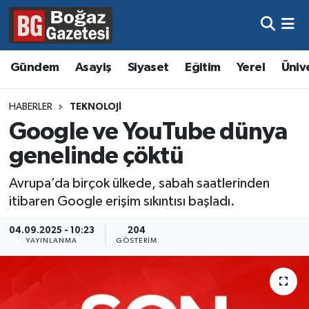
Asayiş
Hava Durumu
Gündem
Asayiş
Siyaset
Eğitim
Yerel
Üniv
Eğitim
Trafik Durumu
HABERLER
TEKNOLOJI
Ekonomi
Süper Lig Puan Durumu ve Fikstür
Google ve YouTube dünya
genelinde çöktü
Gündem
Tüm Manşetler
Avrupa’da birçok ülkede, sabah saatlerinden
Kültür ve Sanat
Son Dakika Haberleri
itibaren Google erişim sıkıntısı başladı.
Magazin
Haber Arşivi
04.09.2025 - 10:23
204
YAYINLANMA
GÖSTERIM
Resmi İlanlar
Sağlık