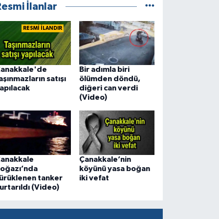
esmi İlanlar
RESMİ İLANDIR
anakkale'de
Bir adımla biri
aşınmazların satışı
ölümden döndü,
apılacak
diğeri can verdi
(Video)
anakkale
Çanakkale’nin
oğazı’nda
köyünü yasa boğan
ürüklenen tanker
iki vefat
urtarıldı (Video)