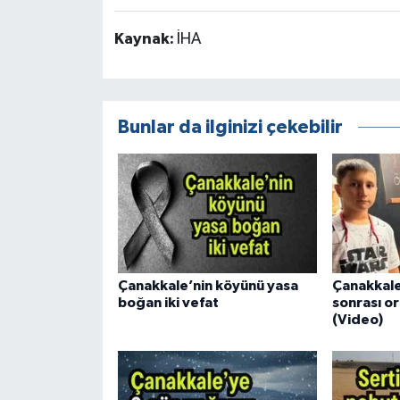
Kaynak:
İHA
Bunlar da ilginizi çekebilir
Çanakkale’nin köyünü yasa
Çanakkale
boğan iki vefat
sonrası or
(Video)