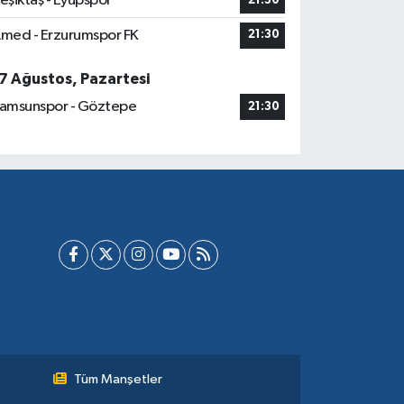
eşiktaş - Eyüpspor
21:30
med - Erzurumspor FK
21:30
7 Ağustos, Pazartesi
amsunspor - Göztepe
21:30
Tüm Manşetler