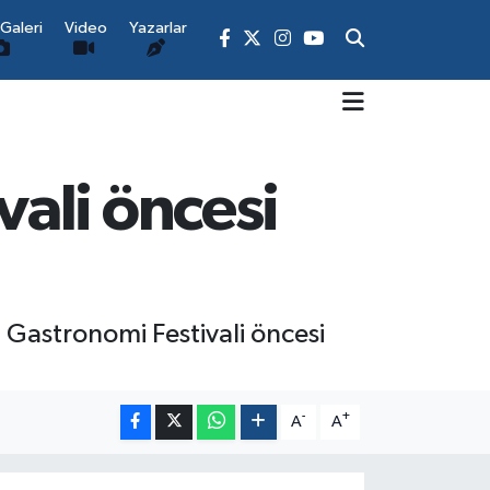
Galeri
Video
Yazarlar
ali öncesi
 Gastronomi Festivali öncesi
-
+
A
A