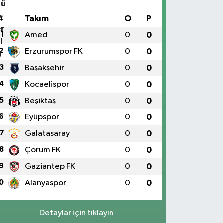
#
Takım
O
P
1
Amed
0
0
2
Erzurumspor FK
0
0
3
Başakşehir
0
0
4
Kocaelispor
0
0
5
Beşiktaş
0
0
6
Eyüpspor
0
0
7
Galatasaray
0
0
8
Çorum FK
0
0
9
Gaziantep FK
0
0
0
Alanyaspor
0
0
Detaylar için tıklayın