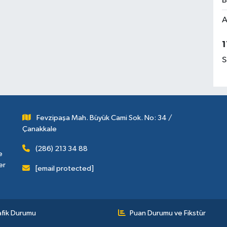
B
A
1
S
Fevzipaşa Mah. Büyük Cami Sok. No: 34 /
Çanakkale
(286) 213 34 88
e
er
[email protected]
afik Durumu
Puan Durumu ve Fikstür