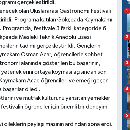
gramı gerçekleştirildi.
necek olan Uluslararası Gastronomi Festivali
1
irildi. Programa katılan Gökçeada Kaymakamı
. Programda, festivale 3 farklı kategoride 6
ökçeada Mesleki Teknik Anadolu Lisesi
2
klerin tadımı gerçekleştirildi. Gençlerin
 Kaymakam Osman Acar, öğrencilerle sohbet
ronomi alanında gösterilen bu başarının,
3
in yeteneklerini ortaya koyması açısından son
 Kaymakam Acar, öğrencileri ve emeği geçen
başarılar diledi.
4
lerini ve mutfak kültürünü yansıtan yemekler
festivalin öğrenciler için önemli bir deneyim
5
iyi dileklerin paylaşılmasının ardından sona erdi.