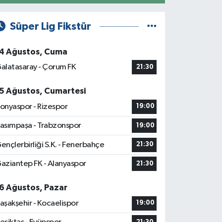
Süper Lig Fikstür
4 Ağustos, Cuma
alatasaray - Çorum FK
21:30
5 Ağustos, Cumartesi
onyaspor - Rizespor
19:00
asımpaşa - Trabzonspor
19:00
ençlerbirliği S.K. - Fenerbahçe
21:30
aziantep FK - Alanyaspor
21:30
6 Ağustos, Pazar
aşakşehir - Kocaelispor
19:00