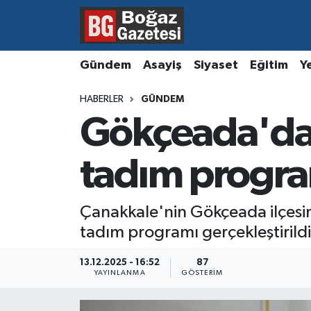
Asayiş
Hava Durumu
Gündem
Asayiş
Siyaset
Eğitim
Y
Eğitim
Trafik Durumu
HABERLER
GÜNDEM
Gökçeada'da 
Ekonomi
Süper Lig Puan Durumu ve Fikstür
Gündem
Tüm Manşetler
tadım progr
Kültür ve Sanat
Son Dakika Haberleri
Çanakkale'nin Gökçeada ilçesind
tadım programı gerçekleştirildi
Magazin
Haber Arşivi
13.12.2025 - 16:52
87
Resmi İlanlar
YAYINLANMA
GÖSTERIM
Sağlık