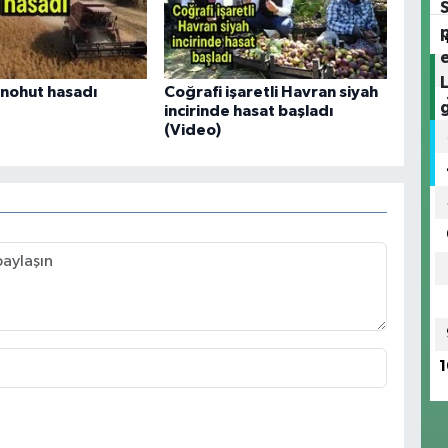
ı nohut hasadı
Coğrafi işaretli Havran siyah
incirinde hasat başladı
(Video)
1