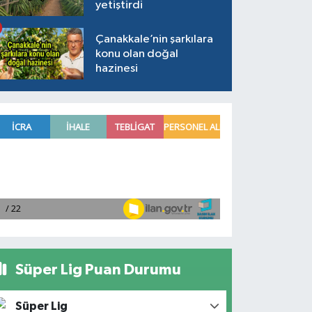
yetiştirdi
Çanakkale’nin şarkılara
konu olan doğal
hazinesi
Süper Lig Puan Durumu
Süper Lig