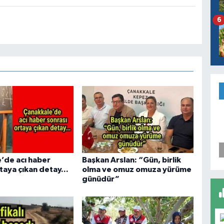
6
’de acı haber
Başkan Arslan: “Gün, birlik
taya çıkan detay...
olma ve omuz omuza yürüme
günüdür”