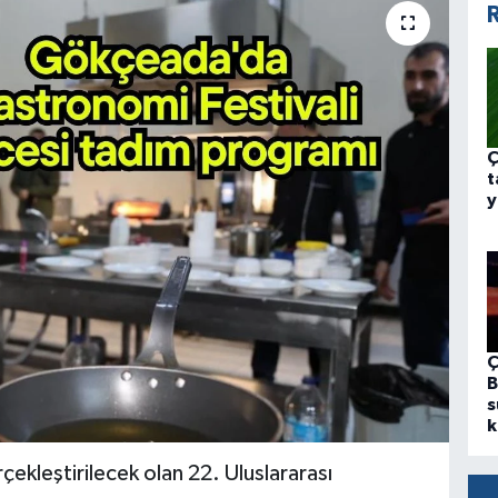
R
Ç
t
y
Ç
B
s
k
ekleştirilecek olan 22. Uluslararası