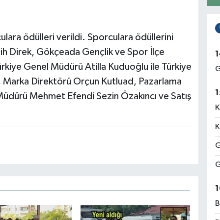
ara ödülleri verildi. Sporculara ödüllerini
ih Direk, Gökçeada Gençlik ve Spor İlçe
1
rkiye Genel Müdürü Atilla Kuduoğlu ile Türkiye
G
, Marka Direktörü Orçun Kutluad, Pazarlama
1
Müdürü Mehmet Efendi Sezin Özakıncı ve Satış
K
K
G
G
1
B