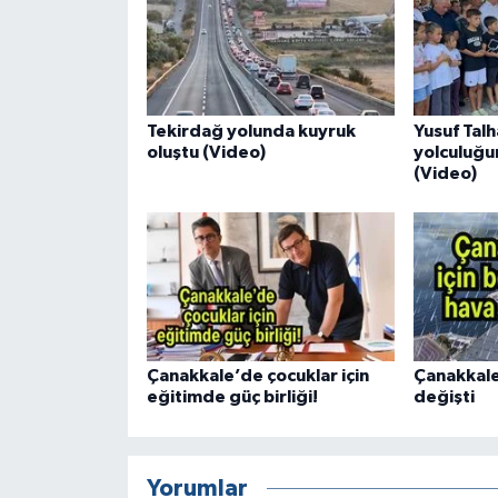
Tekirdağ yolunda kuyruk
Yusuf Tal
oluştu (Video)
yolculuğu
(Video)
Çanakkale’de çocuklar için
Çanakkale
eğitimde güç birliği!
değişti
Yorumlar