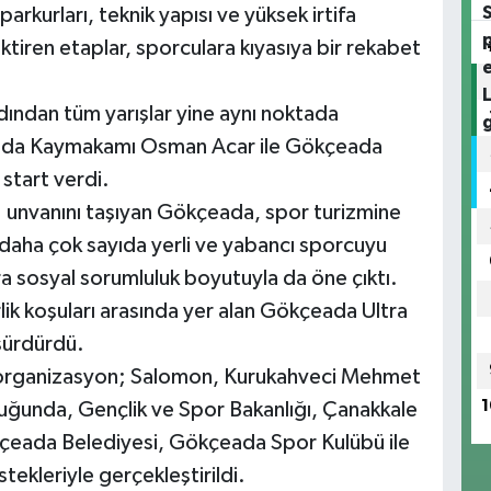
rkurları, teknik yapısı ve yüksek irtifa
ektiren etaplar, sporculara kıyasıya bir rekabet
dından tüm yarışlar yine aynı noktada
çeada Kaymakamı Osman Acar ile Gökçeada
start verdi.
ı" unvanını taşıyan Gökçeada, spor turizmine
 daha çok sayıda yerli ve yabancı sporcuyu
ıra sosyal sorumluluk boyutuyla da öne çıktı.
k koşuları arasında yer alan Gökçeada Ultra
 sürdürdü.
organizasyon; Salomon, Kurukahveci Mehmet
1
ğunda, Gençlik ve Spor Bakanlığı, Çanakkale
çeada Belediyesi, Gökçeada Spor Kulübü ile
ekleriyle gerçekleştirildi.