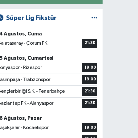
Süper Lig Fikstür
4 Ağustos, Cuma
alatasaray - Çorum FK
21:30
5 Ağustos, Cumartesi
onyaspor - Rizespor
19:00
asımpaşa - Trabzonspor
19:00
ençlerbirliği S.K. - Fenerbahçe
21:30
aziantep FK - Alanyaspor
21:30
6 Ağustos, Pazar
aşakşehir - Kocaelispor
19:00