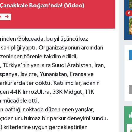
Çanakkale Boğazı’nda! (Video)
6
e
rinden Gökçeada, bu yıl üçüncü kez
 sahipliği yaptı. Organizasyonun ardından
zenlenen törenle takdim edildi.
ürkiye'nin yanı sıra Suudi Arabistan, İran,
İspanya, İsviçre, Yunanistan, Fransa ve
rkurlarda ter döktü. Katılımcılar, adanın
eçen 44K ImrozUltra, 33K Midgut, 11K
 mücadele etti.
n battığı noktada düzenlenen yarışlar,
çıdan unutulmaz bir parkur deneyimi sundu.
A) kriterlerine uygun gerçekleştirilen