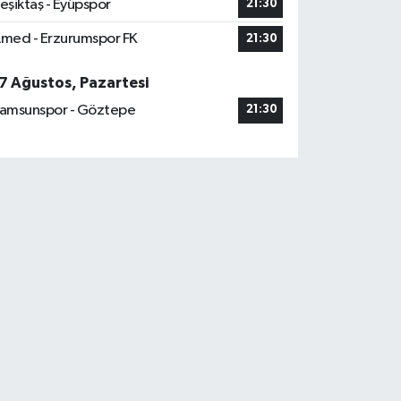
eşiktaş - Eyüpspor
21:30
med - Erzurumspor FK
21:30
7 Ağustos, Pazartesi
amsunspor - Göztepe
21:30