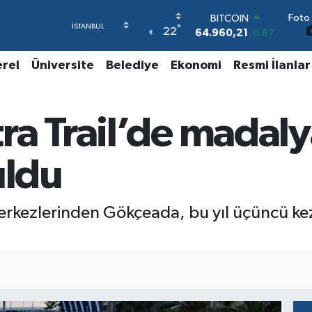
BITCOIN
Foto 
64.960,21
0.87
°
22
DOLAR
47,7436
0.18
erel
Üniversite
Belediye
Ekonomi
Resmi İlanlar
EURO
55,2510
0.32
STERLİN
64,4811
0.38
ra Trail’de madaly
GRAM ALTIN
6660.55
0.03
BİST100
uldu
13.779
-14
erkezlerinden Gökçeada, bu yıl üçüncü k