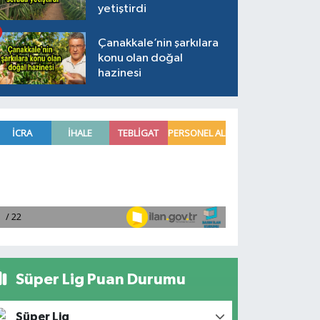
yetiştirdi
Çanakkale’nin şarkılara
konu olan doğal
hazinesi
Süper Lig Puan Durumu
Süper Lig