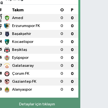
#
Takım
O
P
1
Amed
0
0
2
Erzurumspor FK
0
0
3
Başakşehir
0
0
4
Kocaelispor
0
0
5
Beşiktaş
0
0
6
Eyüpspor
0
0
7
Galatasaray
0
0
8
Çorum FK
0
0
9
Gaziantep FK
0
0
0
Alanyaspor
0
0
Detaylar için tıklayın