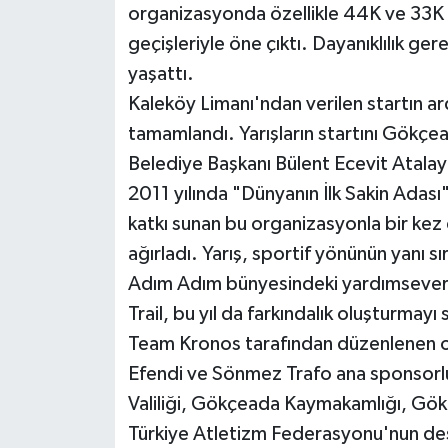
organizasyonda özellikle 44K ve 33K pa
geçişleriyle öne çıktı. Dayanıklılık ger
yaşattı.
Kaleköy Limanı'ndan verilen startın ar
tamamlandı. Yarışların startını Gök
Belediye Başkanı Bülent Ecevit Atalay 
2011 yılında "Dünyanın İlk Sakin Adas
katkı sunan bu organizasyonla bir kez
ağırladı. Yarış, sportif yönünün yanı s
Adım Adım bünyesindeki yardımseverli
Trail, bu yıl da farkındalık oluşturmayı
Team Kronos tarafından düzenlenen 
Efendi ve Sönmez Trafo ana sponsorlu
Valiliği, Gökçeada Kaymakamlığı, Gök
Türkiye Atletizm Federasyonu'nun dest