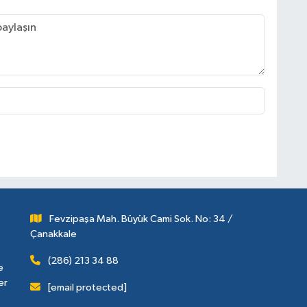
Fevzipaşa Mah. Büyük Cami Sok. No: 34 /
Çanakkale
(286) 213 34 88
e
er
[email protected]