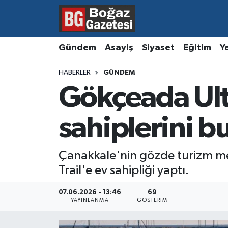
Asayiş
Hava Durumu
Gündem
Asayiş
Siyaset
Eğitim
Y
Eğitim
Trafik Durumu
HABERLER
GÜNDEM
Gökçeada Ult
Ekonomi
Süper Lig Puan Durumu ve Fikstür
Gündem
Tüm Manşetler
sahiplerini b
Kültür ve Sanat
Son Dakika Haberleri
Çanakkale'nin gözde turizm m
Trail'e ev sahipliği yaptı.
Magazin
Haber Arşivi
07.06.2026 - 13:46
69
Resmi İlanlar
YAYINLANMA
GÖSTERIM
Sağlık