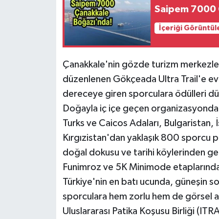
Saipem 7000 
İçeriği Görüntül
Çanakkale'nin gözde turizm merkezle
düzenlenen Gökçeada Ultra Trail'e ev
dereceye giren sporculara ödülleri dü
Doğayla iç içe geçen organizasyonda, T
Turks ve Caicos Adaları, Bulgaristan, 
Kırgızistan'dan yaklaşık 800 sporcu pa
doğal dokusu ve tarihi köylerinden g
Funimroz ve 5K Minimode etaplarında
Türkiye'nin en batı ucunda, güneşin so
sporculara hem zorlu hem de görsel a
Uluslararası Patika Koşusu Birliği (ITR