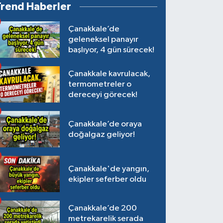
Trend Haberler
Çanakkale’de
geleneksel panayır
başlıyor, 4 gün sürecek!
Çanakkale kavrulacak,
termometreler o
dereceyi görecek!
Çanakkale’de oraya
doğalgaz geliyor!
Çanakkale'de yangın,
ekipler seferber oldu
Çanakkale’de 200
metrekarelik serada