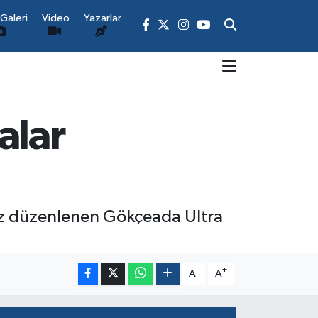
Galeri
Video
Yazarlar
alar
ez düzenlenen Gökçeada Ultra
-
+
A
A