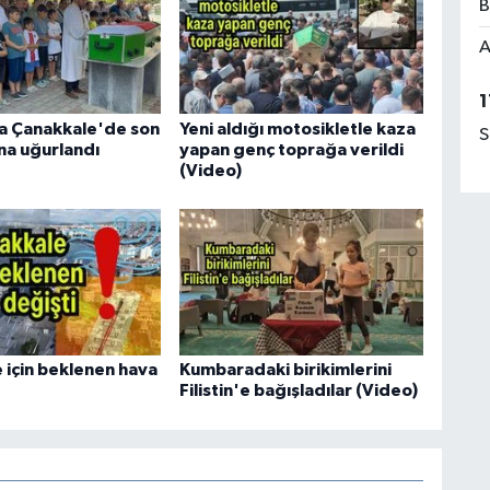
B
A
1
ha Çanakkale'de son
Yeni aldığı motosikletle kaza
S
na uğurlandı
yapan genç toprağa verildi
(Video)
 için beklenen hava
Kumbaradaki birikimlerini
Filistin'e bağışladılar (Video)