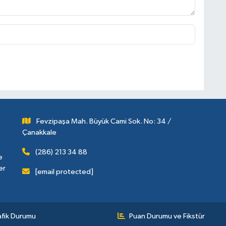
Fevzipaşa Mah. Büyük Cami Sok. No: 34 /
Çanakkale
(286) 213 34 88
e
er
[email protected]
afik Durumu
Puan Durumu ve Fikstür