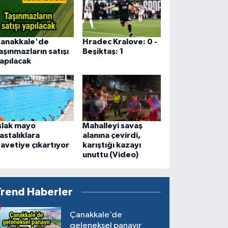
anakkale'de
Hradec Kralove: 0 -
aşınmazların satışı
Beşiktaş: 1
apılacak
slak mayo
Mahalleyi savaş
astalıklara
alanına çevirdi,
avetiye çıkartıyor
karıştığı kazayı
unuttu (Video)
Trend Haberler
Çanakkale’de
geleneksel panayır