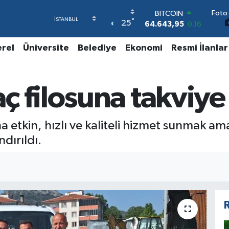
Foto 
BITCOIN
°
25
64.643,95
0.16
DOLAR
47,6006
0.06
erel
Üniversite
Belediye
Ekonomi
Resmi İlanlar
EURO
55,0250
0.02
STERLİN
ç filosuna takviye
64,2398
0.2
GRAM ALTIN
6500.87
0.12
BİST100
tkin, hızlı ve kaliteli hizmet sunmak ama
13.799
70
dırıldı.
R