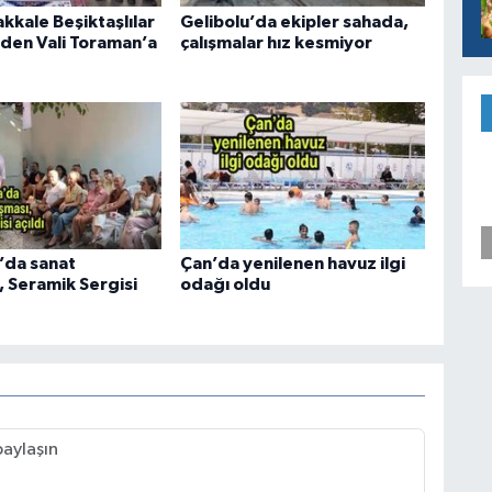
kkale Beşiktaşlılar
Gelibolu’da ekipler sahada,
den Vali Toraman’a
çalışmalar hız kesmiyor
’da sanat
Çan’da yenilenen havuz ilgi
, Seramik Sergisi
odağı oldu