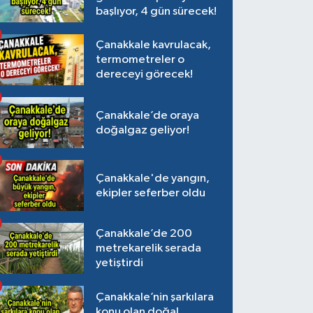
başlıyor, 4 gün sürecek!
Çanakkale kavrulacak,
termometreler o
dereceyi görecek!
Çanakkale’de oraya
doğalgaz geliyor!
Çanakkale'de yangın,
ekipler seferber oldu
Çanakkale’de 200
metrekarelik serada
yetiştirdi
Çanakkale’nin şarkılara
konu olan doğal