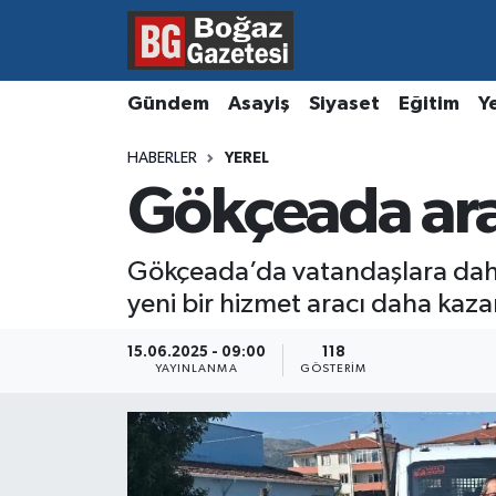
Asayiş
Hava Durumu
Gündem
Asayiş
Siyaset
Eğitim
Y
Eğitim
Trafik Durumu
HABERLER
YEREL
Gökçeada ara
Ekonomi
Süper Lig Puan Durumu ve Fikstür
Gündem
Tüm Manşetler
Gökçeada’da vatandaşlara daha e
yeni bir hizmet aracı daha kazan
Kültür ve Sanat
Son Dakika Haberleri
15.06.2025 - 09:00
118
Magazin
Haber Arşivi
YAYINLANMA
GÖSTERIM
Resmi İlanlar
Sağlık