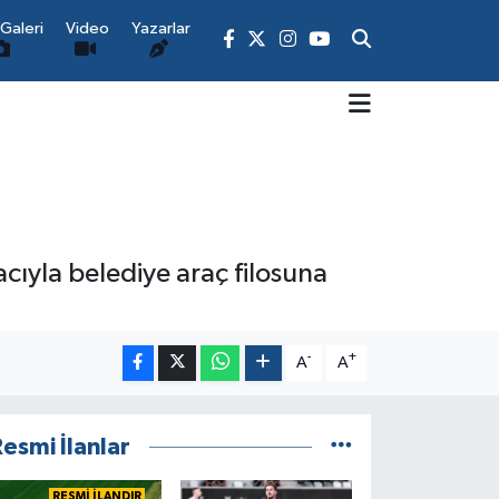
Galeri
Video
Yazarlar
cıyla belediye araç filosuna
-
+
A
A
esmi İlanlar
RESMİ İLANDIR