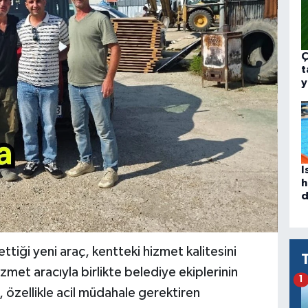
Ç
t
y
I
h
d
ttiği yeni araç, kentteki hizmet kalitesini
zmet aracıyla birlikte belediye ekiplerinin
1
 özellikle acil müdahale gerektiren