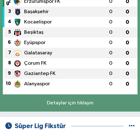
2
Erzurumspor FK
0
0
3
Başakşehir
0
0
4
Kocaelispor
0
0
5
Beşiktaş
0
0
6
Eyüpspor
0
0
7
Galatasaray
0
0
8
Çorum FK
0
0
9
Gaziantep FK
0
0
10
Alanyaspor
0
0
Detaylar için tıklayın
Süper Lig Fikstür