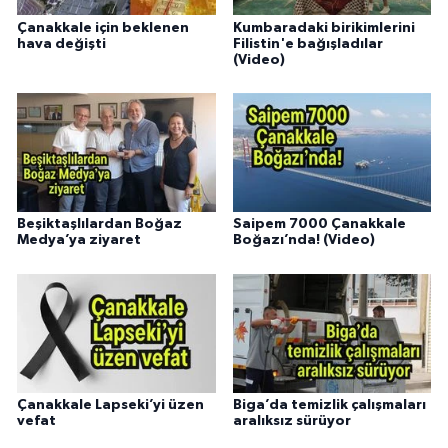
Çanakkale için beklenen
Kumbaradaki birikimlerini
hava değişti
Filistin'e bağışladılar
(Video)
Beşiktaşlılardan Boğaz
Saipem 7000 Çanakkale
Medya’ya ziyaret
Boğazı’nda! (Video)
Çanakkale Lapseki’yi üzen
Biga’da temizlik çalışmaları
vefat
aralıksız sürüyor