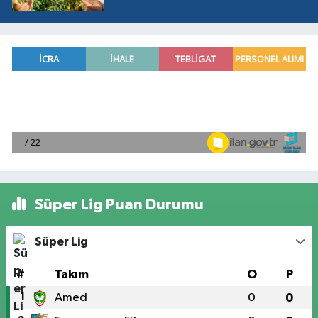
Süper Lig Puan Durumu
Süper Lig
#
Takım
O
P
1
Amed
0
0