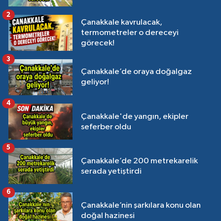
2
Çanakkale kavrulacak,
termometreler o dereceyi
görecek!
3
Çanakkale’de oraya doğalgaz
geliyor!
4
Çanakkale'de yangın, ekipler
seferber oldu
5
Çanakkale’de 200 metrekarelik
serada yetiştirdi
6
Çanakkale’nin şarkılara konu olan
doğal hazinesi