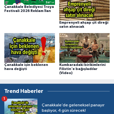
Çanakkale Belediyesi Troya
Festivali 2026 Reklam İlan
Emprenyeli ahşap çit direği
satın alınacak
Çanakkale için beklenen
Kumbaradaki birikimlerini
hava değişti
Filistin'e bağışladılar
(Video)
Trend Haberler
1
Çanakkale’de geleneksel panayır
başlıyor, 4 gün sürecek!