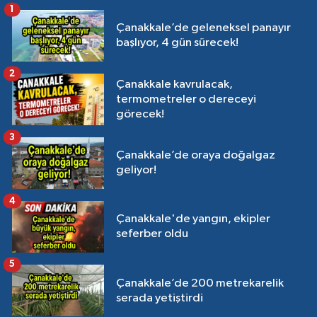
1
Çanakkale’de geleneksel panayır
başlıyor, 4 gün sürecek!
2
Çanakkale kavrulacak,
termometreler o dereceyi
görecek!
3
Çanakkale’de oraya doğalgaz
geliyor!
4
Çanakkale'de yangın, ekipler
seferber oldu
5
Çanakkale’de 200 metrekarelik
serada yetiştirdi