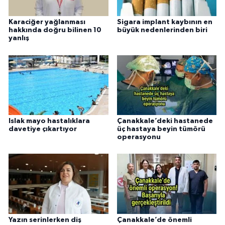
Karaciğer yağlanması
Sigara implant kaybının en
hakkında doğru bilinen 10
büyük nedenlerinden biri
yanlış
Islak mayo hastalıklara
Çanakkale’deki hastanede
davetiye çıkartıyor
üç hastaya beyin tümörü
operasyonu
Yazın serinlerken diş
Çanakkale’de önemli