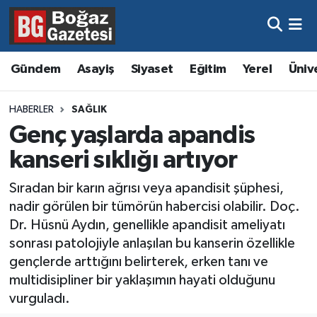
Asayiş
Hava Durumu
Gündem
Asayiş
Siyaset
Eğitim
Yerel
Üniv
Eğitim
Trafik Durumu
HABERLER
SAĞLIK
Ekonomi
Süper Lig Puan Durumu ve Fikstür
Genç yaşlarda apandis
kanseri sıklığı artıyor
Gündem
Tüm Manşetler
Sıradan bir karın ağrısı veya apandisit şüphesi,
Kültür ve Sanat
Son Dakika Haberleri
nadir görülen bir tümörün habercisi olabilir. Doç.
Dr. Hüsnü Aydın, genellikle apandisit ameliyatı
Magazin
Haber Arşivi
sonrası patolojiyle anlaşılan bu kanserin özellikle
gençlerde arttığını belirterek, erken tanı ve
Resmi İlanlar
multidisipliner bir yaklaşımın hayati olduğunu
vurguladı.
Sağlık