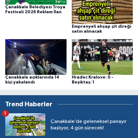
Çanakkale Belediyesi Troya
Festivali 2026 Reklam İlan
Emprenyeli ahşap çit direği
satın alınacak
Çanakkale açıklarında 14
Hradec Kralove: 0 -
kişi yakalandı
Beşiktaş: 1
Trend Haberler
1
Çanakkale’de geleneksel panayır
başlıyor, 4 gün sürecek!