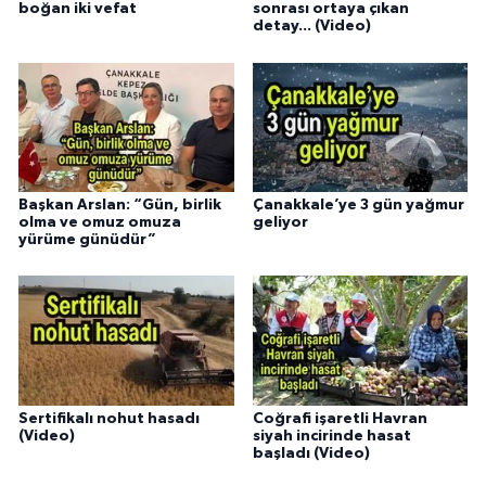
boğan iki vefat
sonrası ortaya çıkan
detay... (Video)
Başkan Arslan: “Gün, birlik
Çanakkale’ye 3 gün yağmur
olma ve omuz omuza
geliyor
yürüme günüdür”
Sertifikalı nohut hasadı
Coğrafi işaretli Havran
(Video)
siyah incirinde hasat
başladı (Video)