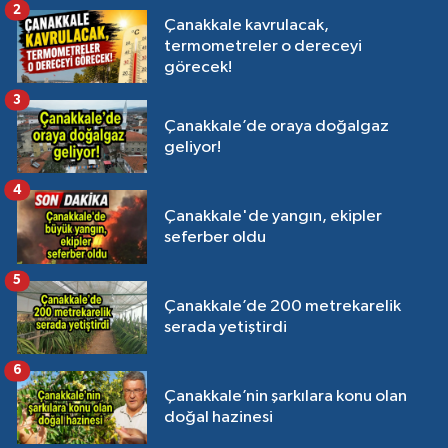
2
Çanakkale kavrulacak,
termometreler o dereceyi
görecek!
3
Çanakkale’de oraya doğalgaz
geliyor!
4
Çanakkale'de yangın, ekipler
seferber oldu
5
Çanakkale’de 200 metrekarelik
serada yetiştirdi
6
Çanakkale’nin şarkılara konu olan
doğal hazinesi