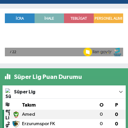
Süper Lig Puan Durumu
Süper Lig
#
Takım
O
P
1
Amed
0
0
2
Erzurumspor FK
0
0