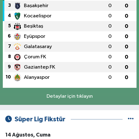
3
Başakşehir
0
0
4
Kocaelispor
0
0
5
Beşiktaş
0
0
6
Eyüpspor
0
0
7
Galatasaray
0
0
8
Çorum FK
0
0
9
Gaziantep FK
0
0
10
Alanyaspor
0
0
Detaylar için tıklayın
Süper Lig Fikstür
14 Ağustos, Cuma