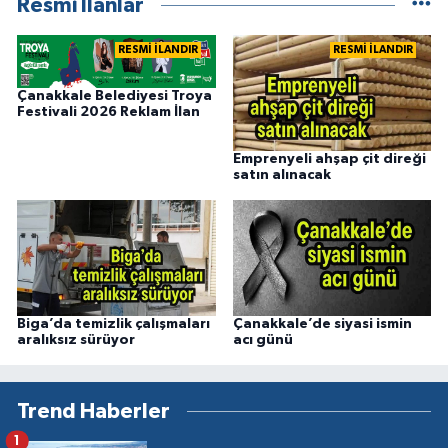
Resmi İlanlar
RESMİ İLANDIR
RESMİ İLANDIR
Çanakkale Belediyesi Troya
Festivali 2026 Reklam İlan
Emprenyeli ahşap çit direği
satın alınacak
Biga’da temizlik çalışmaları
Çanakkale’de siyasi ismin
aralıksız sürüyor
acı günü
Trend Haberler
1