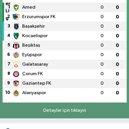
1
Amed
0
0
2
Erzurumspor FK
0
0
3
Başakşehir
0
0
4
Kocaelispor
0
0
5
Beşiktaş
0
0
6
Eyüpspor
0
0
7
Galatasaray
0
0
8
Çorum FK
0
0
9
Gaziantep FK
0
0
10
Alanyaspor
0
0
Detaylar için tıklayın