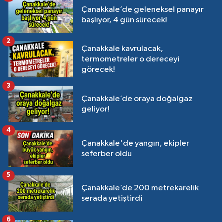
Çanakkale’de geleneksel panayır
başlıyor, 4 gün sürecek!
2
Çanakkale kavrulacak,
termometreler o dereceyi
görecek!
3
Çanakkale’de oraya doğalgaz
geliyor!
4
Çanakkale'de yangın, ekipler
seferber oldu
5
Çanakkale’de 200 metrekarelik
serada yetiştirdi
6