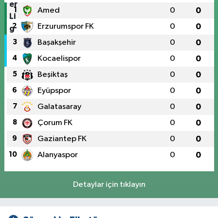
1
Amed
0
0
2
Erzurumspor FK
0
0
3
Başakşehir
0
0
4
Kocaelispor
0
0
5
Beşiktaş
0
0
6
Eyüpspor
0
0
7
Galatasaray
0
0
8
Çorum FK
0
0
9
Gaziantep FK
0
0
10
Alanyaspor
0
0
Detaylar için tıklayın