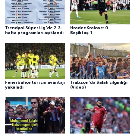
Trendyol Süper Lig'de 2-3.
Hradec Kralove: 0 -
hafta programları açıklandı
Beşiktaş: 1
Fenerbahçe tur için avantajı
Trabzon’da Salah çılgınlığı
yakaladı
(Video)