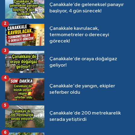
Çanakkale’de geleneksel panayır
başlıyor, 4 gün sürecek!
2
Çanakkale kavrulacak,
termometreler o dereceyi
görecek!
3
Çanakkale’de oraya doğalgaz
geliyor!
4
Çanakkale'de yangın, ekipler
seferber oldu
5
Çanakkale’de 200 metrekarelik
serada yetiştirdi
6