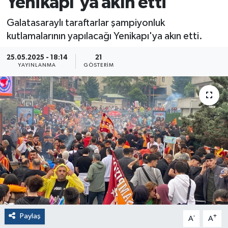
Yenikapı'ya akın etti
Galatasaraylı taraftarlar şampiyonluk
kutlamalarının yapılacağı Yenikapı'ya akın etti.
25.05.2025 - 18:14
21
YAYINLANMA
GÖSTERIM
Paylaş
-
+
A
A