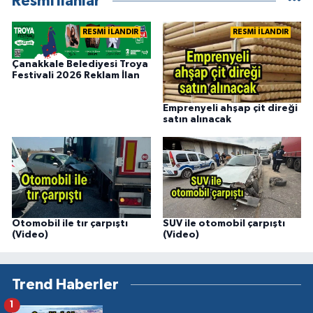
Resmi İlanlar
RESMİ İLANDIR
RESMİ İLANDIR
Çanakkale Belediyesi Troya
Festivali 2026 Reklam İlan
Emprenyeli ahşap çit direği
satın alınacak
Otomobil ile tır çarpıştı
SUV ile otomobil çarpıştı
(Video)
(Video)
Trend Haberler
1