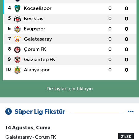
4
Kocaelispor
0
0
5
Beşiktaş
0
0
6
Eyüpspor
0
0
7
Galatasaray
0
0
8
Çorum FK
0
0
9
Gaziantep FK
0
0
10
Alanyaspor
0
0
Detaylar için tıklayın
Süper Lig Fikstür
14 Ağustos, Cuma
Galatasaray - Çorum FK
21:30