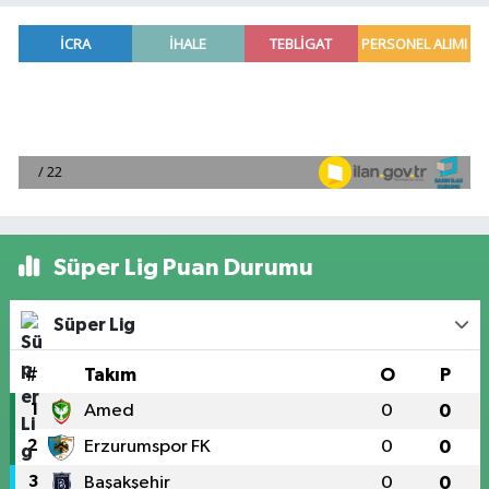
Süper Lig Puan Durumu
Süper Lig
#
Takım
O
P
1
Amed
0
0
2
Erzurumspor FK
0
0
3
Başakşehir
0
0