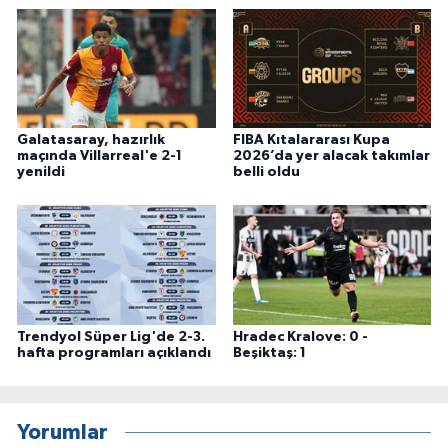
Galatasaray, hazırlık
FIBA Kıtalararası Kupa
maçında Villarreal'e 2-1
2026’da yer alacak takımlar
yenildi
belli oldu
Trendyol Süper Lig'de 2-3.
Hradec Kralove: 0 -
hafta programları açıklandı
Beşiktaş: 1
Yorumlar