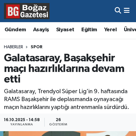
Asayiş
Hava Durumu
Gündem
Asayiş
Siyaset
Eğitim
Yerel
Üniv
Eğitim
Trafik Durumu
HABERLER
SPOR
Ekonomi
Süper Lig Puan Durumu ve Fikstür
Galatasaray, Başakşehir
maçı hazırlıklarına devam
Gündem
Tüm Manşetler
etti
Kültür ve Sanat
Son Dakika Haberleri
Galatasaray, Trendyol Süper Lig'in 9. haftasında
RAMS Başakşehir ile deplasmanda oynayacağı
Magazin
Haber Arşivi
maçın hazırlıklarını yaptığı antrenmanla sürdürdü.
Resmi İlanlar
16.10.2025 - 14:58
26
YAYINLANMA
GÖSTERIM
Sağlık