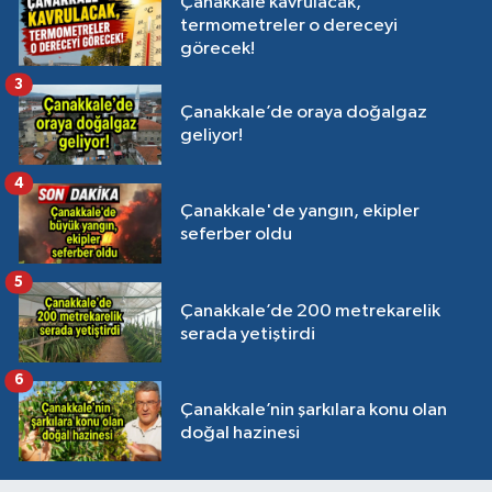
Çanakkale kavrulacak,
termometreler o dereceyi
görecek!
3
Çanakkale’de oraya doğalgaz
geliyor!
4
Çanakkale'de yangın, ekipler
seferber oldu
5
Çanakkale’de 200 metrekarelik
serada yetiştirdi
6
Çanakkale’nin şarkılara konu olan
doğal hazinesi