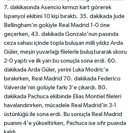
7. dakikasında Asencio kırmızı kart görerek
İspanyol ekibini 10 kişi bıraktı. 35. dakikada Jude
Bellingham'ın golüyle Real Madrid 1-0 öne
geçerken, 43. dakikada Gonzalo'nun pasında
ceza sahası içinde topla buluşan milli yıldız Arda
Güler, meşin yuvarlağı filelerle buluşturarak skoru
2-0 yaptı ve ilk yarı bu sonuçla sona erdi. 60.
dakikada Arda Güler, yerini Luka Modric'e
bırakırken, Real Madrid 70. dakikada Federico
Valverde'nin golüyle farkı 3'e çıkardı. 80.
dakikada Pachuca ekibinde Elias Montiel fileleri
havalandırırken, mücadele Real Madrid'in 3-1
üstünlüğü ile sona erdi. Bu sonuçla Real Madrid
puanını 4'e yükseltirken, Pachuca ise sıfır puanda
kaldı.