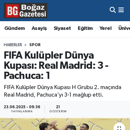
Asayiş
Hava Durumu
Gündem
Asayiş
Siyaset
Eğitim
Yerel
Üniv
Eğitim
Trafik Durumu
HABERLER
SPOR
Ekonomi
Süper Lig Puan Durumu ve Fikstür
FIFA Kulüpler Dünya
Kupası: Real Madrid: 3 -
Gündem
Tüm Manşetler
Pachuca: 1
Kültür ve Sanat
Son Dakika Haberleri
FIFA Kulüpler Dünya Kupası H Grubu 2. maçında
Real Madrid, Pachuca'yı 3-1 mağlup etti.
Magazin
Haber Arşivi
23.06.2025 - 09:36
21
Resmi İlanlar
YAYINLANMA
GÖSTERIM
Sağlık