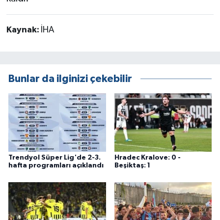
Kaynak:
İHA
Bunlar da ilginizi çekebilir
Trendyol Süper Lig'de 2-3.
Hradec Kralove: 0 -
hafta programları açıklandı
Beşiktaş: 1