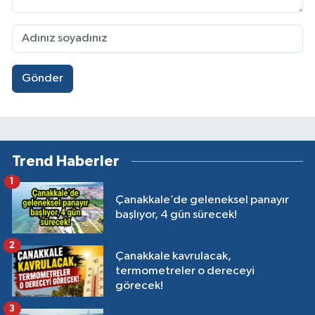
Gönder
Trend Haberler
1
Çanakkale’de geleneksel panayır
başlıyor, 4 gün sürecek!
2
Çanakkale kavrulacak,
termometreler o dereceyi
görecek!
3