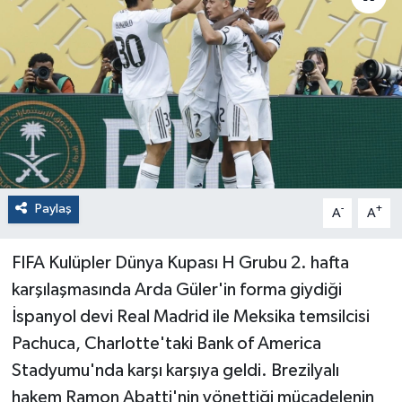
Paylaş
-
+
A
A
FIFA Kulüpler Dünya Kupası H Grubu 2. hafta
karşılaşmasında Arda Güler'in forma giydiği
İspanyol devi Real Madrid ile Meksika temsilcisi
Pachuca, Charlotte'taki Bank of America
Stadyumu'nda karşı karşıya geldi. Brezilyalı
hakem Ramon Abatti'nin yönettiği mücadelenin