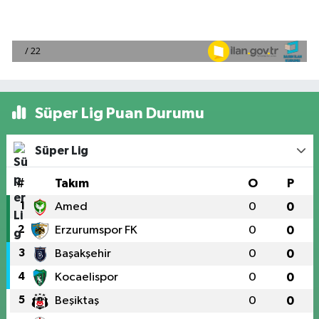
Süper Lig Puan Durumu
Süper Lig
#
Takım
O
P
1
Amed
0
0
2
Erzurumspor FK
0
0
3
Başakşehir
0
0
4
Kocaelispor
0
0
5
Beşiktaş
0
0