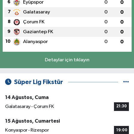
6
Eyüpspor
0
0
7
Galatasaray
0
0
8
Çorum FK
0
0
9
Gaziantep FK
0
0
10
Alanyaspor
0
0
Detaylar için tıklayın
Süper Lig Fikstür
14 Ağustos, Cuma
Galatasaray - Çorum FK
21:30
15 Ağustos, Cumartesi
Konyaspor - Rizespor
19:00