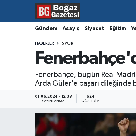
Asayiş
Hava Durumu
Gündem
Asayiş
Siyaset
Eğitim
Y
Eğitim
Trafik Durumu
HABERLER
SPOR
Fenerbahçe'd
Ekonomi
Süper Lig Puan Durumu ve Fikstür
Gündem
Tüm Manşetler
Fenerbahçe, bugün Real Madrid f
Arda Güler'e başarı dileğinde 
Kültür ve Sanat
Son Dakika Haberleri
01.06.2024 - 12:38
624
Magazin
Haber Arşivi
YAYINLANMA
GÖSTERIM
Resmi İlanlar
Sağlık