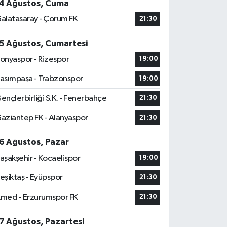
4 Ağustos, Cuma
alatasaray - Çorum FK
21:30
5 Ağustos, Cumartesi
onyaspor - Rizespor
19:00
asımpaşa - Trabzonspor
19:00
ençlerbirliği S.K. - Fenerbahçe
21:30
aziantep FK - Alanyaspor
21:30
6 Ağustos, Pazar
aşakşehir - Kocaelispor
19:00
eşiktaş - Eyüpspor
21:30
med - Erzurumspor FK
21:30
7 Ağustos, Pazartesi