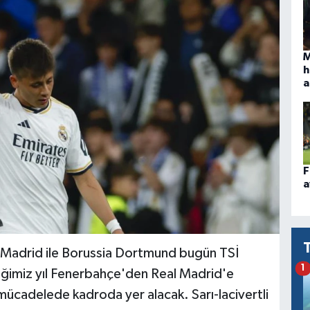
M
h
a
F
a
l Madrid ile Borussia Dortmund bugün TSİ
1
iğimiz yıl Fenerbahçe'den Real Madrid'e
ücadelede kadroda yer alacak. Sarı-lacivertli