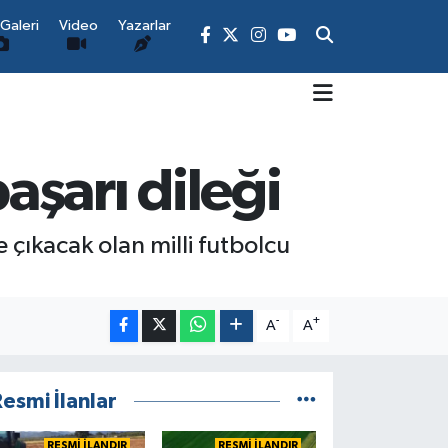
Galeri
Video
Yazarlar
şarı dileği
 çıkacak olan milli futbolcu
-
+
A
A
esmi İlanlar
RESMİ İLANDIR
RESMİ İLANDIR