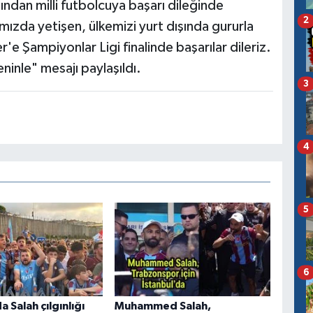
ndan milli futbolcuya başarı dileğinde
2
ızda yetişen, ülkemizi yurt dışında gururla
 Şampiyonlar Ligi finalinde başarılar dileriz.
inle" mesajı paylaşıldı.
3
4
5
6
 Salah çılgınlığı
Muhammed Salah,