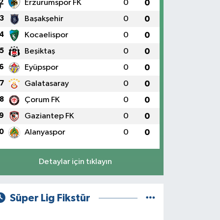
2
Erzurumspor FK
0
0
3
Başakşehir
0
0
4
Kocaelispor
0
0
5
Beşiktaş
0
0
6
Eyüpspor
0
0
7
Galatasaray
0
0
8
Çorum FK
0
0
9
Gaziantep FK
0
0
0
Alanyaspor
0
0
Detaylar için tıklayın
Süper Lig Fikstür