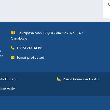
S
Fevzipaşa Mah. Büyük Cami Sok. No: 34 /
Çanakkale
(286) 213 34 88
e
er
[email protected]
afik Durumu
Puan Durumu ve Fikstür
ber Arşivi