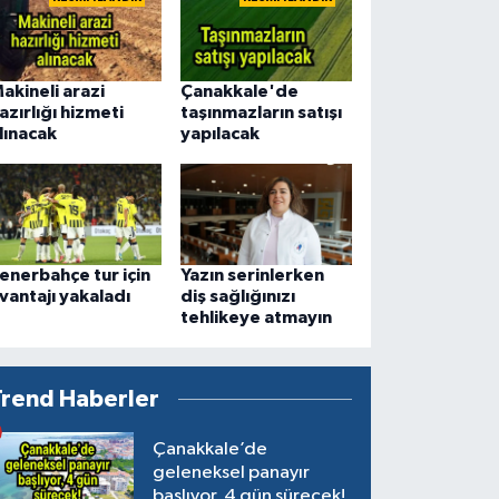
akineli arazi
Çanakkale'de
azırlığı hizmeti
taşınmazların satışı
lınacak
yapılacak
enerbahçe tur için
Yazın serinlerken
vantajı yakaladı
diş sağlığınızı
tehlikeye atmayın
Trend Haberler
Çanakkale’de
geleneksel panayır
başlıyor, 4 gün sürecek!