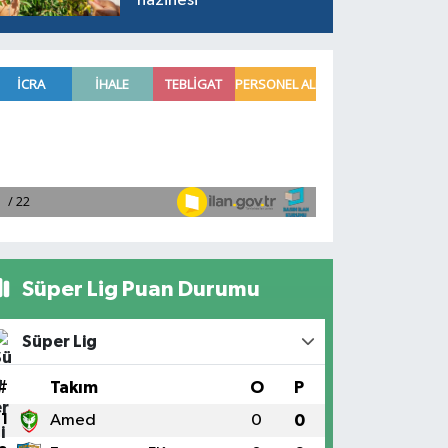
hazinesi
Süper Lig Puan Durumu
Süper Lig
#
Takım
O
P
1
Amed
0
0