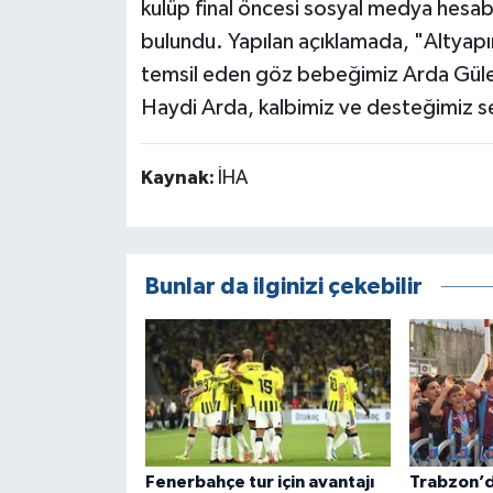
kulüp final öncesi sosyal medya hesabı
bulundu. Yapılan açıklamada, "Altyapım
temsil eden göz bebeğimiz Arda Güler'e
Haydi Arda, kalbimiz ve desteğimiz sen
Kaynak:
İHA
Bunlar da ilginizi çekebilir
Fenerbahçe tur için avantajı
Trabzon’da