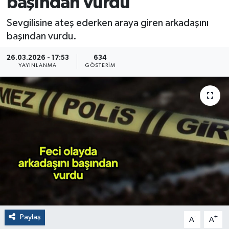
başından vurdu
Sevgilisine ateş ederken araya giren arkadaşını
başından vurdu.
26.03.2026 - 17:53
634
YAYINLANMA
GÖSTERIM
Paylaş
-
+
A
A