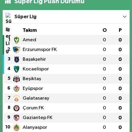
Süper Lig Puan Durumu
Süper Lig
#
Takım
O
P
1
Amed
0
0
2
Erzurumspor FK
0
0
3
Başakşehir
0
0
4
Kocaelispor
0
0
5
Beşiktaş
0
0
6
Eyüpspor
0
0
7
Galatasaray
0
0
8
Çorum FK
0
0
9
Gaziantep FK
0
0
10
Alanyaspor
0
0