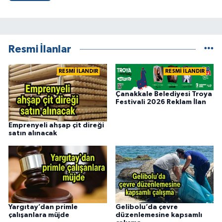
Resmi İlanlar
RESMİ İLANDIR
RESMİ İLANDIR
Çanakkale Belediyesi Troya
Festivali 2026 Reklam İlan
Emprenyeli ahşap çit direği
satın alınacak
Yargıtay’dan primle
Gelibolu’da çevre
çalışanlara müjde
düzenlemesine kapsamlı