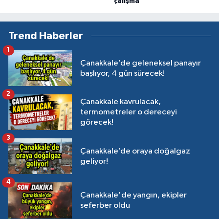
çalışma
Trend Haberler
1
Çanakkale’de geleneksel panayır
başlıyor, 4 gün sürecek!
2
Çanakkale kavrulacak,
termometreler o dereceyi
görecek!
3
Çanakkale’de oraya doğalgaz
geliyor!
4
Çanakkale'de yangın, ekipler
seferber oldu