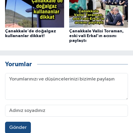
Çanakkale’de doğalgaz
Çanakkale Valisi Toraman,
kullananlar dikkat!
eski vali Erkal’ın acısını
paylaştı
Yorumlar
Gönder