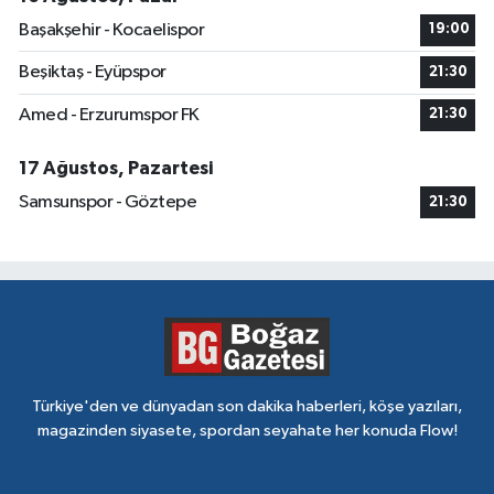
Başakşehir - Kocaelispor
19:00
Beşiktaş - Eyüpspor
21:30
Amed - Erzurumspor FK
21:30
17 Ağustos, Pazartesi
Samsunspor - Göztepe
21:30
Türkiye'den ve dünyadan son dakika haberleri, köşe yazıları,
magazinden siyasete, spordan seyahate her konuda Flow!