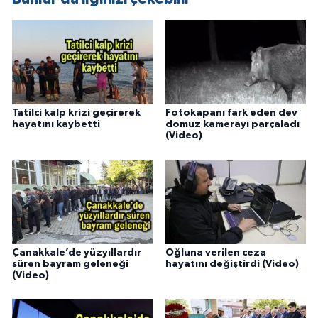
Tatilci kalp krizi geçirerek
Fotokapanı fark eden dev
hayatını kaybetti
domuz kamerayı parçaladı
(Video)
Çanakkale’de yüzyıllardır
Oğluna verilen ceza
süren bayram geleneği
hayatını değiştirdi (Video)
(Video)