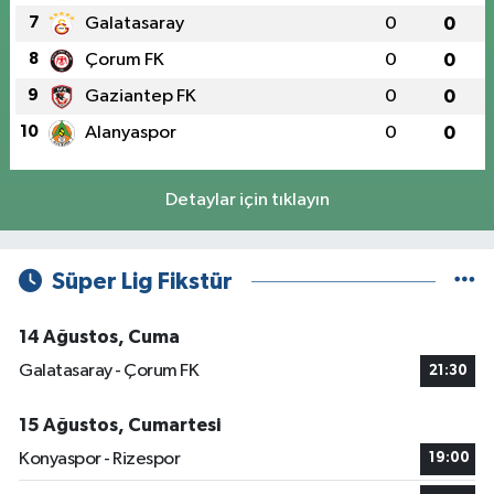
7
Galatasaray
0
0
8
Çorum FK
0
0
9
Gaziantep FK
0
0
10
Alanyaspor
0
0
Detaylar için tıklayın
Süper Lig Fikstür
14 Ağustos, Cuma
Galatasaray - Çorum FK
21:30
15 Ağustos, Cumartesi
Konyaspor - Rizespor
19:00