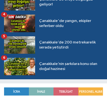
geliyor!
4
Çanakkale'de yangın, ekipler
seferber oldu
5
Çanakkale’de 200 metrekarelik
serada yetiştirdi
6
Çanakkale’nin şarkılara konu olan
doğal hazinesi