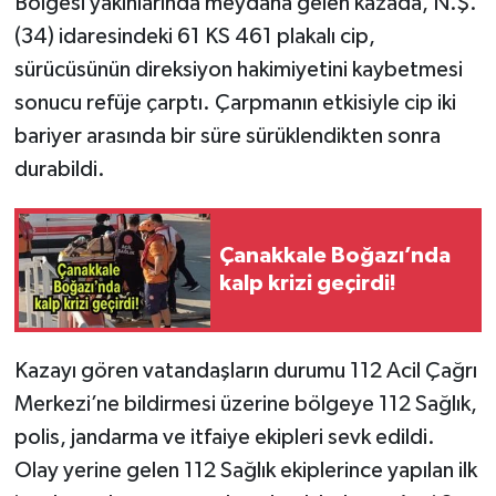
Bölgesi yakınlarında meydana gelen kazada, N.Ş.
(34) idaresindeki 61 KS 461 plakalı cip,
sürücüsünün direksiyon hakimiyetini kaybetmesi
sonucu refüje çarptı. Çarpmanın etkisiyle cip iki
bariyer arasında bir süre sürüklendikten sonra
durabildi.
Çanakkale Boğazı’nda
kalp krizi geçirdi!
Kazayı gören vatandaşların durumu 112 Acil Çağrı
Merkezi’ne bildirmesi üzerine bölgeye 112 Sağlık,
polis, jandarma ve itfaiye ekipleri sevk edildi.
Olay yerine gelen 112 Sağlık ekiplerince yapılan ilk