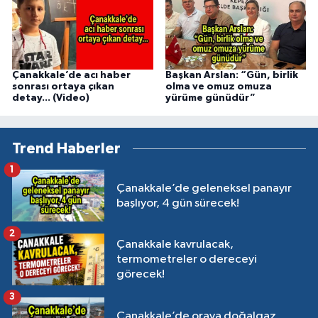
Çanakkale’de acı haber
Başkan Arslan: “Gün, birlik
sonrası ortaya çıkan
olma ve omuz omuza
detay... (Video)
yürüme günüdür”
Trend Haberler
1
Çanakkale’de geleneksel panayır
başlıyor, 4 gün sürecek!
2
Çanakkale kavrulacak,
termometreler o dereceyi
görecek!
3
Çanakkale’de oraya doğalgaz