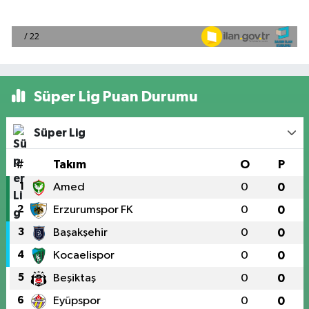
Süper Lig Puan Durumu
Süper Lig
#
Takım
O
P
1
Amed
0
0
2
Erzurumspor FK
0
0
3
Başakşehir
0
0
4
Kocaelispor
0
0
5
Beşiktaş
0
0
6
Eyüpspor
0
0