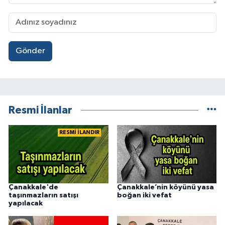
Gönder
Resmi İlanlar
RESMİ İLANDIR
Çanakkale'de
Çanakkale’nin köyünü yasa
taşınmazların satışı
boğan iki vefat
yapılacak