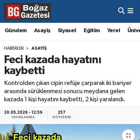
Asayiş
Hava Durumu
Gündem
Asayiş
Siyaset
Eğitim
Yerel
Üniv
Eğitim
Trafik Durumu
HABERLER
ASAYIŞ
Ekonomi
Süper Lig Puan Durumu ve Fikstür
Feci kazada hayatını
kaybetti
Gündem
Tüm Manşetler
Kontrolden çıkan cipin refüje çarparak iki bariyer
Kültür ve Sanat
Son Dakika Haberleri
arasında sürüklenmesi sonucu meydana gelen
kazada 1 kişi hayatını kaybetti, 2 kişi yaralandı.
Magazin
Haber Arşivi
30.05.2026 - 12:59
257
YAYINLANMA
GÖSTERIM
Resmi İlanlar
Sağlık