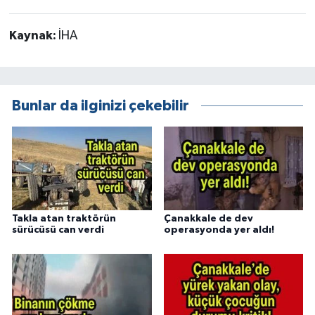
Kaynak:
İHA
Bunlar da ilginizi çekebilir
Takla atan traktörün
Çanakkale de dev
sürücüsü can verdi
operasyonda yer aldı!