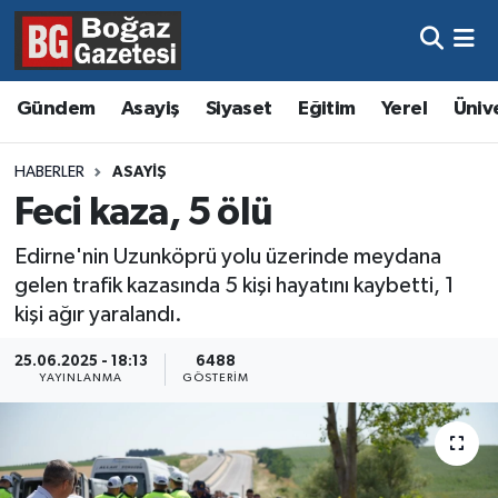
Asayiş
Hava Durumu
Gündem
Asayiş
Siyaset
Eğitim
Yerel
Üniv
Eğitim
Trafik Durumu
HABERLER
ASAYIŞ
Ekonomi
Süper Lig Puan Durumu ve Fikstür
Feci kaza, 5 ölü
Gündem
Tüm Manşetler
Edirne'nin Uzunköprü yolu üzerinde meydana
gelen trafik kazasında 5 kişi hayatını kaybetti, 1
Kültür ve Sanat
Son Dakika Haberleri
kişi ağır yaralandı.
25.06.2025 - 18:13
6488
Magazin
Haber Arşivi
YAYINLANMA
GÖSTERIM
Resmi İlanlar
Sağlık