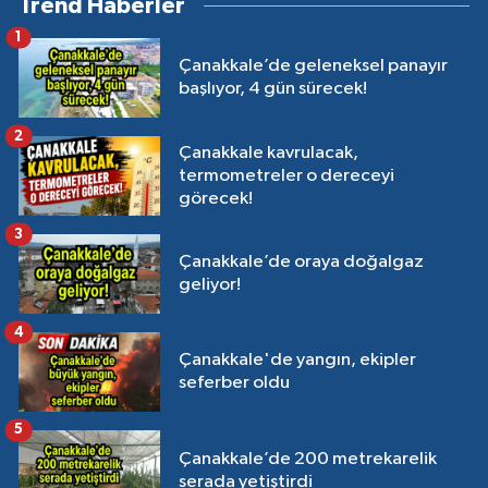
Trend Haberler
1
Çanakkale’de geleneksel panayır
başlıyor, 4 gün sürecek!
2
Çanakkale kavrulacak,
termometreler o dereceyi
görecek!
3
Çanakkale’de oraya doğalgaz
geliyor!
4
Çanakkale'de yangın, ekipler
seferber oldu
5
Çanakkale’de 200 metrekarelik
serada yetiştirdi