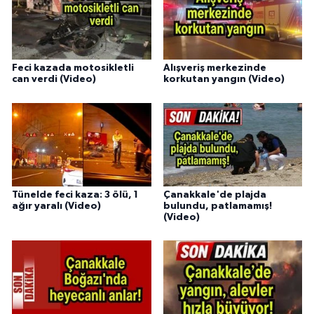
Feci kazada motosikletli
Alışveriş merkezinde
can verdi (Video)
korkutan yangın (Video)
Tünelde feci kaza: 3 ölü, 1
Çanakkale'de plajda
ağır yaralı (Video)
bulundu, patlamamış!
(Video)