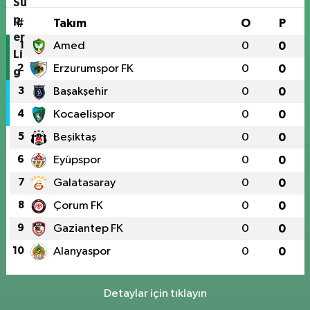
#
Takım
O
P
1
Amed
0
0
2
Erzurumspor FK
0
0
3
Başakşehir
0
0
4
Kocaelispor
0
0
5
Beşiktaş
0
0
6
Eyüpspor
0
0
7
Galatasaray
0
0
8
Çorum FK
0
0
9
Gaziantep FK
0
0
10
Alanyaspor
0
0
Detaylar için tıklayın