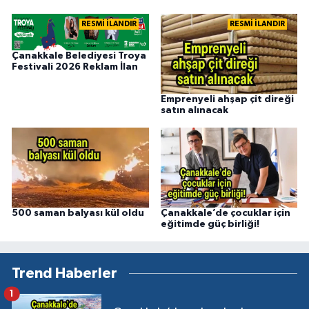
RESMİ İLANDIR
RESMİ İLANDIR
Çanakkale Belediyesi Troya
Festivali 2026 Reklam İlan
Emprenyeli ahşap çit direği
satın alınacak
500 saman balyası kül oldu
Çanakkale’de çocuklar için
eğitimde güç birliği!
Trend Haberler
1