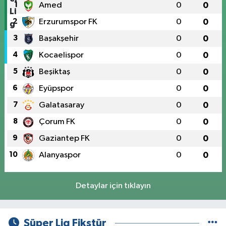
1
Amed
0
0
2
Erzurumspor FK
0
0
3
Başakşehir
0
0
4
Kocaelispor
0
0
5
Beşiktaş
0
0
6
Eyüpspor
0
0
7
Galatasaray
0
0
8
Çorum FK
0
0
9
Gaziantep FK
0
0
10
Alanyaspor
0
0
Detaylar için tıklayın
Süper Lig Fikstür