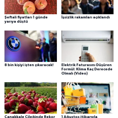
Şeftali fiyatları 1 günde
İşsizlik rakamları açıklandı
yarıya düştü
8 bin kişiyi işten çıkaracak!
Elektrik Faturasını Düşüren
Formül: Klima Kaç Derecede
Olmalı (Video)
Çanakkale Çileğinde Rekor
1 Ağustos itibarıyla