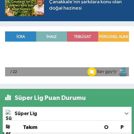
Çanakkale’nin şarkılara konu olan
doğal hazinesi
Süper Lig Puan Durumu
Süper Lig
#
Takım
O
P