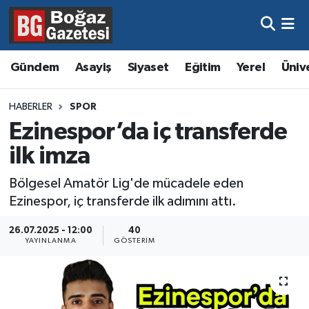
Asayiş
Hava Durumu
Gündem
Asayiş
Siyaset
Eğitim
Yerel
Üniv
Eğitim
Trafik Durumu
HABERLER
SPOR
Ekonomi
Süper Lig Puan Durumu ve Fikstür
Ezinespor’da iç transferde
ilk imza
Gündem
Tüm Manşetler
Bölgesel Amatör Lig'de mücadele eden
Kültür ve Sanat
Son Dakika Haberleri
Ezinespor, iç transferde ilk adımını attı.
Magazin
Haber Arşivi
26.07.2025 - 12:00
40
YAYINLANMA
GÖSTERIM
Resmi İlanlar
Sağlık