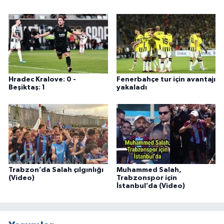
Hradec Kralove: 0 -
Fenerbahçe tur için avantajı
Beşiktaş: 1
yakaladı
Trabzon’da Salah çılgınlığı
Muhammed Salah,
(Video)
Trabzonspor için
İstanbul’da (Video)