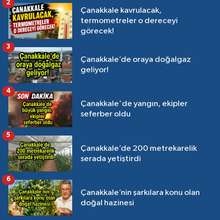
2
Çanakkale kavrulacak,
termometreler o dereceyi
görecek!
3
Çanakkale’de oraya doğalgaz
geliyor!
4
Çanakkale'de yangın, ekipler
seferber oldu
5
Çanakkale’de 200 metrekarelik
serada yetiştirdi
6
Çanakkale’nin şarkılara konu olan
doğal hazinesi