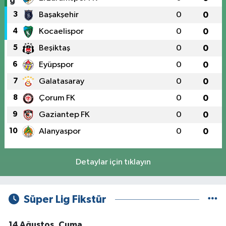
3
Başakşehir
0
0
4
Kocaelispor
0
0
5
Beşiktaş
0
0
6
Eyüpspor
0
0
7
Galatasaray
0
0
8
Çorum FK
0
0
9
Gaziantep FK
0
0
10
Alanyaspor
0
0
Detaylar için tıklayın
Süper Lig Fikstür
14 Ağustos, Cuma