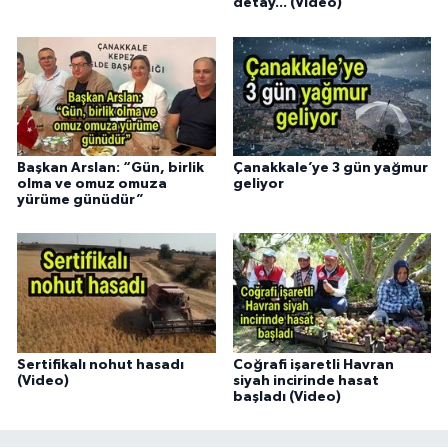
detay... (Video)
Başkan Arslan: “Gün, birlik
Çanakkale’ye 3 gün yağmur
olma ve omuz omuza
geliyor
yürüme günüdür”
Sertifikalı nohut hasadı
Coğrafi işaretli Havran
(Video)
siyah incirinde hasat
başladı (Video)