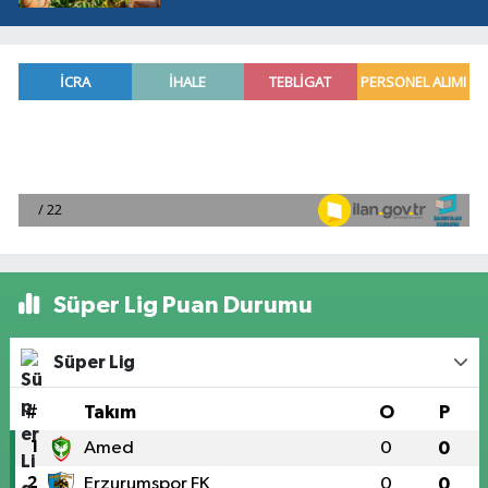
Süper Lig Puan Durumu
Süper Lig
#
Takım
O
P
1
Amed
0
0
2
Erzurumspor FK
0
0