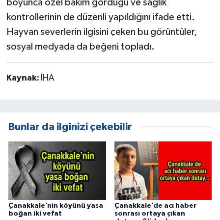
boyunca özel bakım gördüğü ve sağlık
kontrollerinin de düzenli yapıldığını ifade etti.
Hayvan severlerin ilgisini çeken bu görüntüler,
sosyal medyada da beğeni topladı.
Kaynak:
İHA
Bunlar da ilginizi çekebilir
Çanakkale’nin köyünü yasa
Çanakkale’de acı haber
boğan iki vefat
sonrası ortaya çıkan