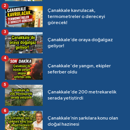
2
Çanakkale kavrulacak,
termometreler o dereceyi
görecek!
3
Çanakkale’de oraya doğalgaz
geliyor!
4
Çanakkale'de yangın, ekipler
seferber oldu
5
Çanakkale’de 200 metrekarelik
serada yetiştirdi
6
Çanakkale’nin şarkılara konu olan
doğal hazinesi