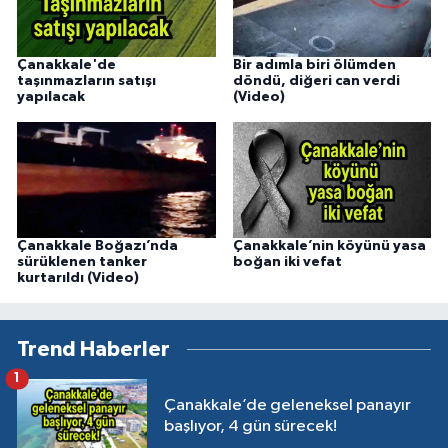
Çanakkale'de
Bir adımla biri ölümden
taşınmazların satışı
döndü, diğeri can verdi
yapılacak
(Video)
Çanakkale Boğazı’nda
Çanakkale’nin köyünü yasa
sürüklenen tanker
boğan iki vefat
kurtarıldı (Video)
Trend Haberler
1
Çanakkale’de geleneksel panayır
başlıyor, 4 gün sürecek!