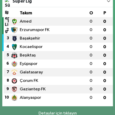
Süper Lig
#
Takım
O
P
1
Amed
0
0
2
Erzurumspor FK
0
0
3
Başakşehir
0
0
4
Kocaelispor
0
0
5
Beşiktaş
0
0
6
Eyüpspor
0
0
7
Galatasaray
0
0
8
Çorum FK
0
0
9
Gaziantep FK
0
0
10
Alanyaspor
0
0
Detaylar için tıklayın