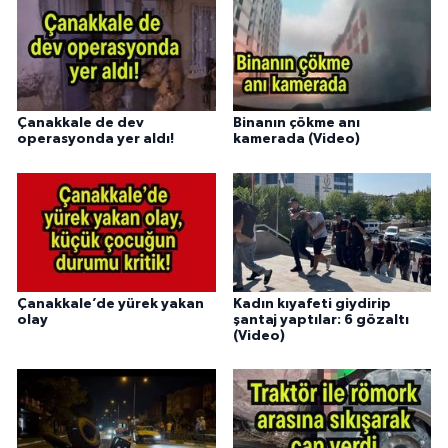
Çanakkale de dev
Binanın çökme anı
operasyonda yer aldı!
kamerada (Video)
Çanakkale’de yürek yakan
Kadın kıyafeti giydirip
olay
şantaj yaptılar: 6 gözaltı
(Video)