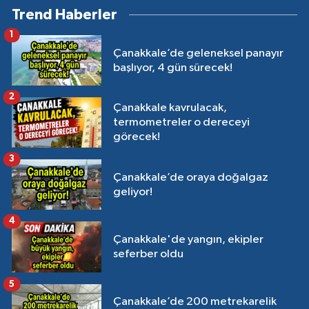
Trend Haberler
1
Çanakkale’de geleneksel panayır
başlıyor, 4 gün sürecek!
2
Çanakkale kavrulacak,
termometreler o dereceyi
görecek!
3
Çanakkale’de oraya doğalgaz
geliyor!
4
Çanakkale'de yangın, ekipler
seferber oldu
5
Çanakkale’de 200 metrekarelik