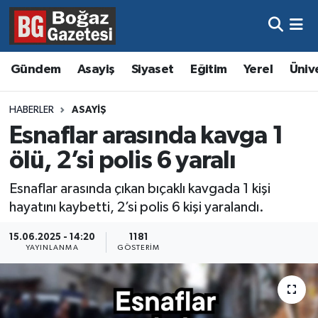
Asayiş
Hava Durumu
Gündem
Asayiş
Siyaset
Eğitim
Yerel
Üniv
Eğitim
Trafik Durumu
HABERLER
ASAYIŞ
Ekonomi
Süper Lig Puan Durumu ve Fikstür
Esnaflar arasında kavga 1
ölü, 2’si polis 6 yaralı
Gündem
Tüm Manşetler
Esnaflar arasında çıkan bıçaklı kavgada 1 kişi
Kültür ve Sanat
Son Dakika Haberleri
hayatını kaybetti, 2’si polis 6 kişi yaralandı.
Magazin
Haber Arşivi
15.06.2025 - 14:20
1181
YAYINLANMA
GÖSTERIM
Resmi İlanlar
Sağlık