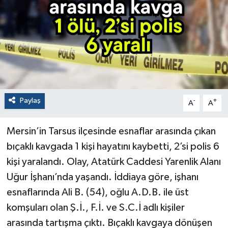
Paylaş
-
+
A
A
Mersin’in Tarsus ilçesinde esnaflar arasında çıkan
bıçaklı kavgada 1 kişi hayatını kaybetti, 2’si polis 6
kişi yaralandı. Olay, Atatürk Caddesi Yarenlik Alanı
Uğur İşhanı’nda yaşandı. İddiaya göre, işhanı
esnaflarında Ali B. (54), oğlu A.D.B. ile üst
komşuları olan Ş.İ., F.İ. ve S.C.İ adlı kişiler
arasında tartışma çıktı. Bıçaklı kavgaya dönüşen