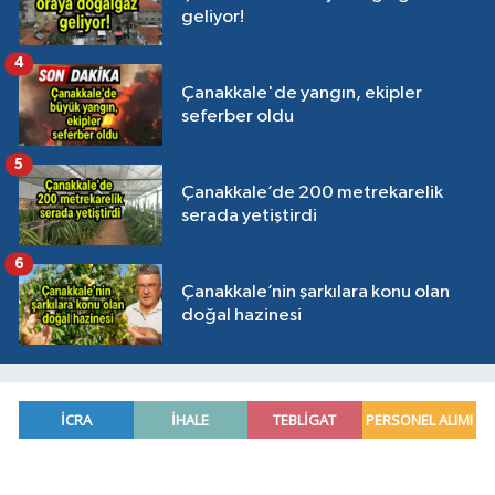
geliyor!
4
Çanakkale'de yangın, ekipler
seferber oldu
5
Çanakkale’de 200 metrekarelik
serada yetiştirdi
6
Çanakkale’nin şarkılara konu olan
doğal hazinesi