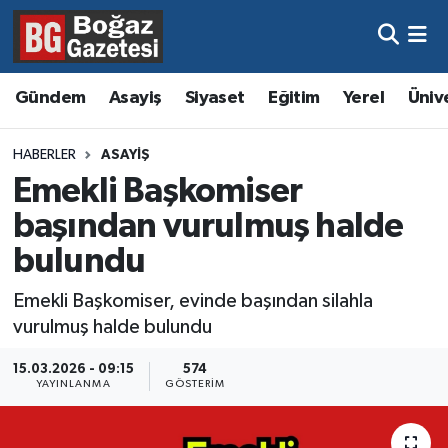
Asayiş
Hava Durumu
Gündem
Asayiş
Siyaset
Eğitim
Yerel
Üniv
Eğitim
Trafik Durumu
HABERLER
ASAYIŞ
Ekonomi
Süper Lig Puan Durumu ve Fikstür
Emekli Başkomiser
başından vurulmuş halde
Gündem
Tüm Manşetler
bulundu
Kültür ve Sanat
Son Dakika Haberleri
Emekli Başkomiser, evinde başından silahla
vurulmuş halde bulundu
Magazin
Haber Arşivi
15.03.2026 - 09:15
574
Resmi İlanlar
YAYINLANMA
GÖSTERIM
Sağlık