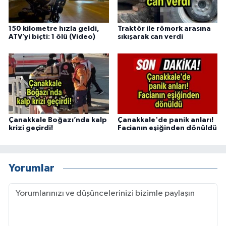
150 kilometre hızla geldi,
Traktör ile römork arasına
ATV’yi biçti: 1 ölü (Video)
sıkışarak can verdi
Çanakkale Boğazı’nda kalp
Çanakkale'de panik anları!
krizi geçirdi!
Facianın eşiğinden dönüldü
Yorumlar