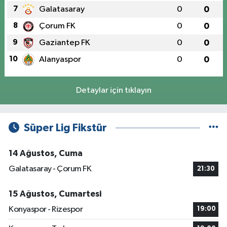
7
Galatasaray
0
0
8
Çorum FK
0
0
9
Gaziantep FK
0
0
10
Alanyaspor
0
0
Detaylar için tıklayın
Süper Lig Fikstür
14 Ağustos, Cuma
Galatasaray - Çorum FK
21:30
15 Ağustos, Cumartesi
Konyaspor - Rizespor
19:00