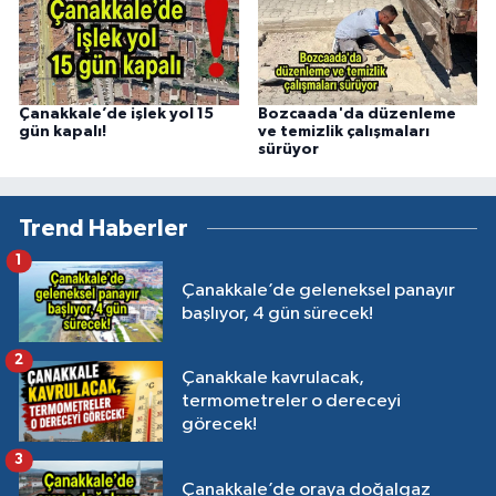
Çanakkale’de işlek yol 15
Bozcaada'da düzenleme
gün kapalı!
ve temizlik çalışmaları
sürüyor
Trend Haberler
1
Çanakkale’de geleneksel panayır
başlıyor, 4 gün sürecek!
2
Çanakkale kavrulacak,
termometreler o dereceyi
görecek!
3
Çanakkale’de oraya doğalgaz