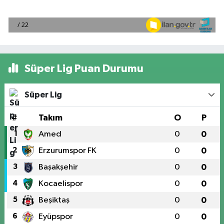
Süper Lig Puan Durumu
Süper Lig
#
Takım
O
P
1
Amed
0
0
2
Erzurumspor FK
0
0
3
Başakşehir
0
0
4
Kocaelispor
0
0
5
Beşiktaş
0
0
6
Eyüpspor
0
0