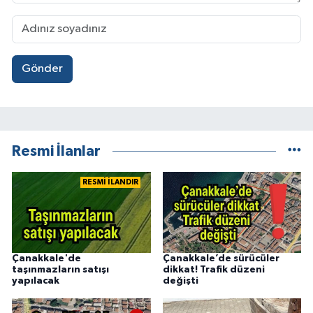
Gönder
Resmi İlanlar
RESMİ İLANDIR
Çanakkale'de
Çanakkale’de sürücüler
taşınmazların satışı
dikkat! Trafik düzeni
yapılacak
değişti