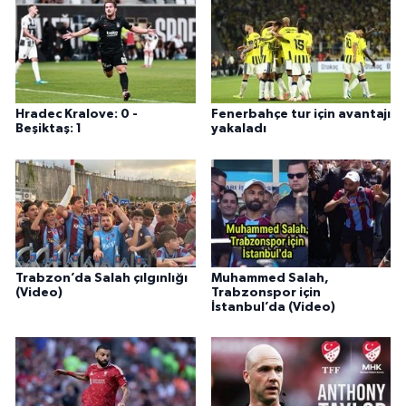
Hradec Kralove: 0 -
Fenerbahçe tur için avantajı
Beşiktaş: 1
yakaladı
Trabzon’da Salah çılgınlığı
Muhammed Salah,
(Video)
Trabzonspor için
İstanbul’da (Video)