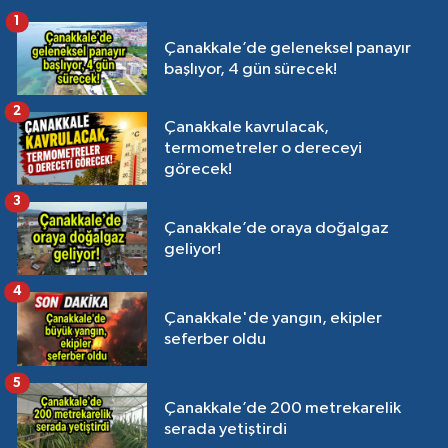
1
Çanakkale’de geleneksel panayır
başlıyor, 4 gün sürecek!
2
Çanakkale kavrulacak,
termometreler o dereceyi
görecek!
3
Çanakkale’de oraya doğalgaz
geliyor!
4
Çanakkale'de yangın, ekipler
seferber oldu
5
Çanakkale’de 200 metrekarelik
serada yetiştirdi